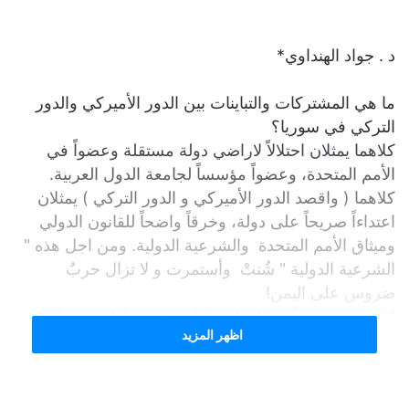
د . جواد الهنداوي*
ما هي المشتركات والتباينات بين الدور الأميركي والدور
التركي في سوريا؟
كلاهما يمثلان احتلالاً لاراضي دولة مستقلة وعضواً في
الأمم المتحدة، وعضواً مؤسساً لجامعة الدول العربية.
كلاهما ( واقصد الدور الأميركي و الدور التركي ) يمثلان
اعتداءاً صريحاً على دولة، وخرقاً واضحاً للقانون الدولي
وميثاق الأمم المتحدة والشرعية الدولية. ومن اجل هذه "
الشرعية الدولية " شُنتْ وأستمرت و لا تزال حربٌ
ضروس على اليمن!
كل ما تقوم به أميركا و اسرائيل مِنْ اعتداءات وانتهاكات
اظهر المزيد
واغتيالات، بشكل مباشر او بواسطة وكلائهما او حلفائهما او
أصدقائهما هو عملٌ " مُقدس" وفوق القانون الدولي و
مستثنى من حسابات الشرعية الدولية و والأخلاقية. أَولمْ