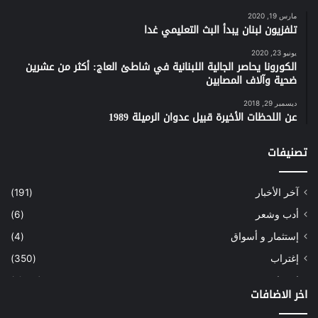
مارس 19, 2020
تلفزيون لبنان يبدأ البث التعليمي غدا
يونيو 23, 2020
الكورونا يحاصر الجالية اللبنانية في شاطئ العاج: أكثر من عشرين
ضحية وآلاف المصابين
ديسمبر 29, 2018
عن اللحظات الأخيرة قبيل عدوان الرميلة 1989
تصنيفات
آخر الأخبار
(191)
أدب وشعر
(6)
إستثمار و أسواق
(4)
إغتراب
(350)
إقتصاد
(1٬041)
اخر الاضافات
أسهم
(2)