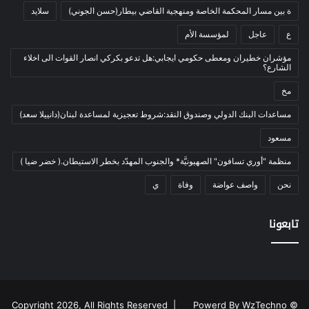
ة بين مسار المحكمة الخاصة ومنهجية القاضي بيطار(حسن الجوني)
سلايد
أدب وشعر
(133)
ع
عاجل
لمؤسسة الأم
إعلام
(108)
مؤشران خطيران ومعطى حكومي ايجابي:هل تدعو بكركي انصار القوات الى اخلاء
بروفايل
(1)
الشارع؟
تراث
(24)
مخ
تربية وتعليم
(73)
مساعدات البنك الدولي وصندوق النقد:شروط تعجيزية لمساعدة لبنان(دانييلا سعد)
فلسفة
(22)
مسعود
فنون
(213)
منظمة "أوري تسافون" الصهيونيَّة* والجنوب المهدّد بخطر الاستيطان.( خضر ضيا )
في مثل هذا اليوم
(79)
نحن
واصف عواضة
وفاة
ي
قصة
(7)
كتاب
(169)
تابعونا
نقاش
(2)
دوليات
(35)
رأي
(2٬766)
رياضة و شباب
(179)
Powerd By WzTechno
© Copyright 2026, All Rights Reserved |