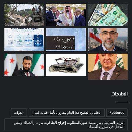
إعمار
(3)
بيئة
(16)
دراسة
(24)
طاقة
(12)
مصارف
(168)
معادن
(1)
موازنة
(4)
نفط
(91)
اتصالات
(26)
اخبار مصورة
(100)
العلامات
الرئيسية
(56)
العالم العربي
(12)
المحكمة الخاصة
(11)
Featured
الخليل : الفصح هذا العام مقرون بأمل قيامة لبنان
القوات
بيئة
(2)
الوزير المرتضى من مدينة صور:المطلوب إخراج الطاغوت من دار العدالة وليس
التدخل في شؤون القضاء
ثقافة
(1٬228)