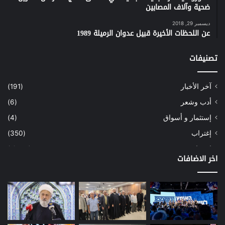
ضحية وآلاف المصابين
ديسمبر 29, 2018
عن اللحظات الأخيرة قبيل عدوان الرميلة 1989
تصنيفات
آخر الأخبار
(191)
أدب وشعر
(6)
إستثمار و أسواق
(4)
إغتراب
(350)
إقتصاد
(1٬039)
اخر الاضافات
أسهم
(2)
إعمار
(3)
بيئة
(16)
دراسة
(24)