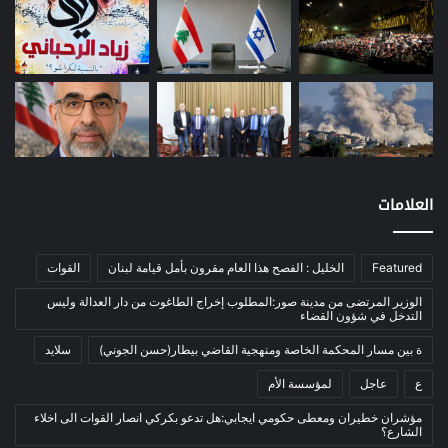
طاقة
(12)
مصارف
(168)
معادن
(1)
موازنة
(4)
نفط
(91)
اتصالات
(26)
اخبار مصورة
(100)
العلامات
الرئيسية
(56)
العالم العربي
(12)
Featured
الخليل : الفصح هذا العام مقرون بأمل قيامة لبنان
القوات
المحكمة الخاصة
(11)
الوزير المرتضى من مدينة صور:المطلوب إخراج الطاغوت من دار العدالة وليس
بيئة
(2)
التدخل في شؤون القضاء
ثقافة
(1٬228)
ة بين مسار المحكمة الخاصة ومنهجية القاضي بيطار(حسن الجوني)
سلايد
أدب وشعر
(133)
ع
عاجل
لمؤسسة الأم
إعلام
(108)
مؤشران خطيران ومعطى حكومي ايجابي:هل تدعو بكركي انصار القوات الى اخلاء
الشارع؟
بروفايل
(1)