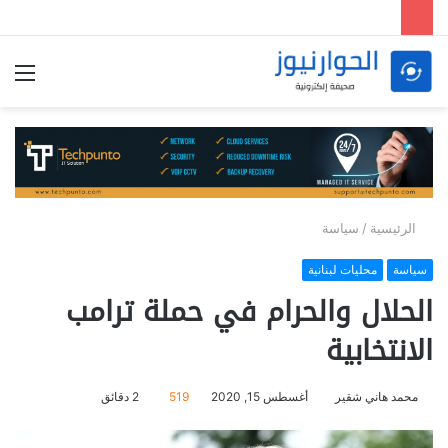
الق
الرئيسية
/
سياسة
سياسة
محليات لبنانية
الحلال والحرام في حملة ترامب
الانتخابية
محمد هاني شقير
أغسطس 15, 2020
519
2 دقائق