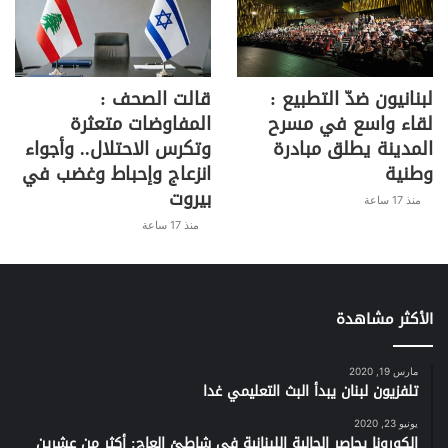
لبنانيون ضدّ التطبيع :
قالت الصحف :
لقاء واسع في مسرح
المفاوضات متعثرة
المدينة يطلق مبادرة
وتكرس الاحتلال.. وأجواء
وطنية
انزعاج وإحباط وغضب في
بيروت
منذ 17 ساعة
منذ 17 ساعة
الأكثر مشاهدة
مارس 19, 2020
تلفزيون لبنان يبدأ البث التعليمي غدا
يونيو 23, 2020
الكورونا يحاصر الجالية اللبنانية في شاطئ العاج: أكثر من عشرين