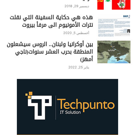
اللاهث خلف كرسي الرئاسة في بلاده؟
ديسمبر 29, 2018
هذه هي حكاية السفينة التي نقلت
نترات الأمونيوم الى مرفأ بيروت
أغسطس 5, 2020
بين أوكرانيا ولبنان.. الروس سيشعلون
S
C
Pr
T
W
T
F
المنطقة بحرب العشر سنوات(ناجي
h
o
in
el
h
w
a
أمهز)
ar
p
t
e
at
itt
c
يناير 25, 2022
e
y
gr
s
er
e
Li
a
A
b
n
m
p
o
k
p
o
k