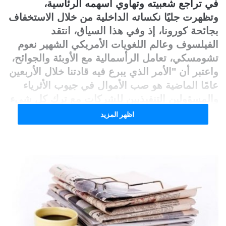
في تراجع شعبيته وتهاوي أسهمه الرئاسية،
وتظهرت جليًا نكساته الداخلية من خلال الاستخفاف
بجائحة كورونا، إذ وفي هذا السياق، انتقد
الفيلسوف وعالم اللغويات الأمريكي الشهير نعوم
تشومسكي، تعامل الرأسمالية مع الأوبئة والجوائح،
واعتبر أن "الأمر الذي يبرع فيه قادتنا خلال الأربعين
عامًا الماضية هو صب الأموال في جيوب الأثرياء
والمسؤولين التنفيذيين للشركات مع ترك كل شيء
آخر يتحطم".
اظهر المزيد
وقد كان لافتًا عجز الادارة الاميركية عن التعامل
الأمثل مع هذه الجائحة حيث تضاعف معدل البطالة
من خلال ترك أكثر من 20 مليون أمريكي
وظائفهم، ومن المتوقع أن يصل معدل البطالة إلى
12.6%، وهو أعلى مستوى منذ أربعينيات القرن
الماضي، وفقاً لمتوسط التوقعات في الدراسة
الشهرية التي تجريها مؤسسة "بلومبرج" عبر
استطلاع آراء 69 خبيرا اقتصاديا، والتي أشارت الى