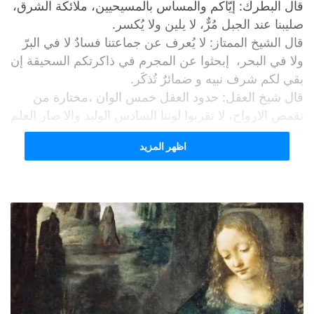
قال البطرك: إيّاكم والمساس بالمسيحيين، ملائكة الشرق،
صليبنا عند الجبل مُرٌّ، لا يلين ولا يُكسر.
قال الشيخ الممتاز: لا يُعرف عن جماعتنا فسادٌ لا في البرّ
ولا في البحر، إبحثوا عن المجرم في ذاكرتكم السحيقة إن
بقي لكم شرف نبيه و ضمائرٌ تُذكَر.
قال شيخ العقل: حدود العقل خمس الوان ،مختارة من
تقمص الارواح، لا تقربوا لوننا السادس الوليد والا صار العلم
كله أحمر.
اظهر المزيد
من ورّط القائد؟
من الذي مدّه بقراءات وتحاليل لعلّ وعسى، نقايض هنا،
نخسر هناك في محكمة دولية، وهنا في القضاء نربح؟
قال والفضل لله، وثائقنا يا ناس بالأرقام من دهر وأكثر،
قال والرعد ،بركة من سماء، ما لنا وللماضي يا أخوتي،
أحداث خطيرة تعبث بحاضرنا، لا قيمة لها امام مستقبلنا ،
لا، لا بل لا تُذكر.
لملم القاضي أوجاع وآمال وأحلام الناس بمشنقة ومقصلة
وقضبان سجن لقاتل، وكإبراهيم دخل نار العدل فإذا بالنار