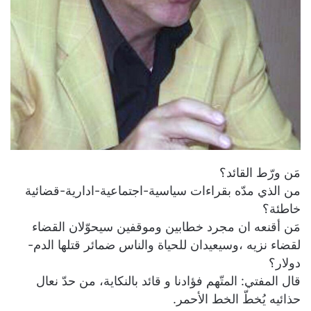
مَن ورّط القائد؟
من الذي مدّه بقراءات سياسية-اجتماعية-ادارية-قضائية
خاطئة؟
مَن أقنعه ان مجرد خطابين وموقفين سيحوّلان القضاء
لقضاء نزيه ،وسيعيدان للحياة والناس ضمائر قتلها الدم-
دولار؟
قال المفتي: المتّهم فؤادنا و قائد بالنكاية، من حدّ نعال
حذائيه يُخطّ الخط الأحمر.