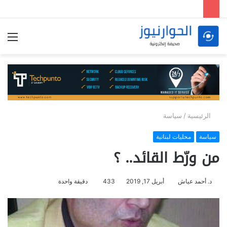
الق
الرئيسية
/
سياسة
سياسة
محليات لبنانية
من ورّط القائد.. ؟
د. أحمد عياش
أبريل 17, 2019
433
دقيقة واحدة