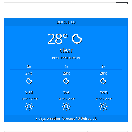
BEIRUT, LB
28°
clear
19:31 EEST
05:55
5
4
3
h
h
h
27
28
28
°C
°C
°C
wed
tue
mon
31
/ 27
31
/ 27
31
/ 27
°C
°C
°C
°C
°C
°C
10 days weather forecast ▸
Beirut, LB