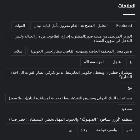
العلامات
الرئيسية
(56)
العالم العربي
(12)
Featured
الخليل : الفصح هذا العام مقرون بأمل قيامة لبنان
القوات
المحكمة الخاصة
(11)
بيئة
(2)
الوزير المرتضى من مدينة صور:المطلوب إخراج الطاغوت من دار العدالة وليس
التدخل في شؤون القضاء
ثقافة
(1٬228)
ة بين مسار المحكمة الخاصة ومنهجية القاضي بيطار(حسن الجوني)
سلايد
أدب وشعر
(133)
ع
عاجل
لمؤسسة الأم
إعلام
(108)
مؤشران خطيران ومعطى حكومي ايجابي:هل تدعو بكركي انصار القوات الى اخلاء
بروفايل
(1)
الشارع؟
تراث
(24)
مخ
تربية وتعليم
(73)
مساعدات البنك الدولي وصندوق النقد:شروط تعجيزية لمساعدة لبنان(دانييلا سعد)
فلسفة
(22)
مسعود
فنون
(213)
منظمة "أوري تسافون" الصهيونيَّة* والجنوب المهدّد بخطر الاستيطان.( خضر ضيا )
في مثل هذا اليوم
(79)
نحن
واصف عواضة
وفاة
ي
قصة
(7)