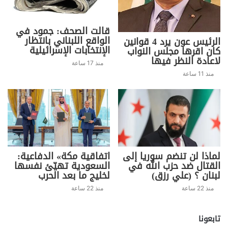
h
o
in
el
h
w
a
ar
p
t
e
at
itt
c
قالت الصحف: جمود في
e
y
gr
s
er
e
الواقع اللبناني بانتظار
الرئيس عون يرد 4 قوانين
Li
a
A
b
الإنتخابات الإسرائيلية
كان اقرها مجلس النواب
لاعادة النظر فيها
n
m
p
o
منذ 17 ساعة
منذ 11 ساعة
k
p
o
k
لماذا لن تنضم سوريا إلى
اتفاقية مكة» الدفاعية:
القتال ضد حزب الله في
السعودية تهيّئ نفسها
لبنان ؟ (علي رزق)
لخليج ما بعد الحرب
منذ 22 ساعة
منذ 22 ساعة
تابعونا