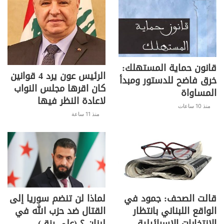
قانون حماية المستهلك:
الرئيس عون يرد 4 قوانين
خرق فاضح للدستور ومبدأ
كان اقرها مجلس النواب
المساواة
لاعادة النظر فيها
منذ 10 ساعات
منذ 11 ساعة
قالت الصحف: جمود في
لماذا لن تنضم سوريا إلى
الواقع اللبناني بانتظار
القتال ضد حزب الله في
الإنتخابات الإسرائيلية
لبنان ؟ (علي رزق)