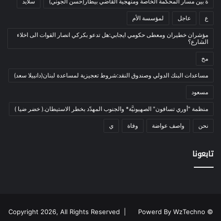
ة بين مسار المحكمة الخاصة ومنهجية القاضي بيطار(حسن الجوني)
سلايد
أدب وشعر
(133)
ع
عاجل
لمؤسسة الأم
إعلام
(108)
مؤشران خطيران ومعطى حكومي ايجابي:هل تدعو بكركي انصار القوات الى اخلاء
بروفايل
(1)
الشارع؟
تراث
(24)
مخ
تربية وتعليم
(73)
مساعدات البنك الدولي وصندوق النقد:شروط تعجيزية لمساعدة لبنان(دانييلا سعد)
فلسفة
(22)
مسعود
فنون
(213)
منظمة "أوري تسافون" الصهيونيَّة* والجنوب المهدّد بخطر الاستيطان.( خضر ضيا )
في مثل هذا اليوم
(79)
نحن
واصف عواضة
وفاة
ي
قصة
(7)
كتاب
(169)
تابعونا
نقاش
(2)
دوليات
(35)
رأي
(2٬766)
رياضة و شباب
(179)
Powerd By WzTechno
© Copyright 2026, All Rights Reserved |
المونديال
(24)