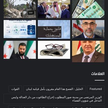
بيئة
(16)
دراسة
(24)
طاقة
(12)
مصارف
(168)
معادن
(1)
موازنة
(4)
نفط
(91)
اتصالات
(26)
اخبار مصورة
(100)
العلامات
الرئيسية
(56)
العالم العربي
(12)
المحكمة الخاصة
(11)
Featured
الخليل : الفصح هذا العام مقرون بأمل قيامة لبنان
القوات
بيئة
(2)
الوزير المرتضى من مدينة صور:المطلوب إخراج الطاغوت من دار العدالة وليس
التدخل في شؤون القضاء
ثقافة
(1٬228)