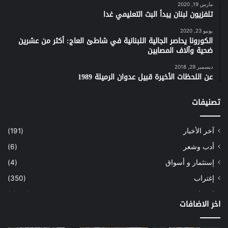
مارس 19, 2020
تلفزيون لبنان يبدأ البث التعليمي غدا
يونيو 23, 2020
الكورونا يحاصر الجالية اللبنانية في شاطئ العاج: أكثر من عشرين
ضحية وآلاف المصابين
ديسمبر 29, 2018
عن اللحظات الأخيرة قبيل عدوان الرميلة 1989
تصنيفات
آخر الأخبار
(191)
أدب وشعر
(6)
إستثمار و أسواق
(4)
إغتراب
(350)
إقتصاد
(1٬041)
اخر الاضافات
أسهم
(2)
إعمار
(3)