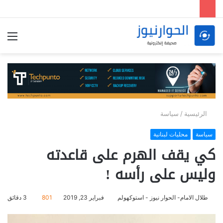
الق
الرئيسية
/
سياسة
سياسة
محليات لبنانية
كي يقف الهرم على قاعدته
وليس على رأسه !
طلال الامام- الحوار نيوز - استوكهولم
فبراير 23, 2019
801
3 دقائق