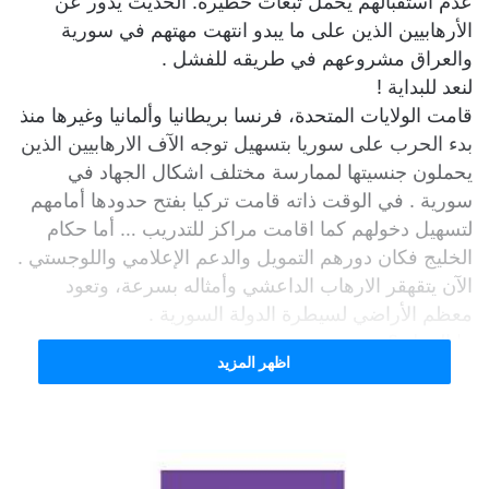
عدم استقبالهم يحمل تبعات خطيرة. الحديث يدور عن
الأرهابيين الذين على ما يبدو انتهت مهتهم في سورية
والعراق مشروعهم في طريقه للفشل .
لنعد للبداية !
قامت الولايات المتحدة، فرنسا بريطانيا وألمانيا وغيرها منذ
بدء الحرب على سوريا بتسهيل توجه الآف الارهابيين الذين
يحملون جنسيتها لممارسة مختلف اشكال الجهاد في
سورية . في الوقت ذاته قامت تركيا بفتح حدودها أمامهم
لتسهيل دخولهم كما اقامت مراكز للتدريب … أما حكام
الخليج فكان دورهم التمويل والدعم الإعلامي واللوجستي .
الآن يتقهقر الارهاب الداعشي وأمثاله بسرعة، وتعود
معظم الأراضي لسيطرة الدولة السورية .
ما العمل ؟
اظهر المزيد
أدت هذه التطورات إلى إرباكات لدى جميع تلك الأطراف
والأوربية منها بشكل خاص…
هي سهلت خروج الأرهابيين من أراضيها ليس من اجل أن
يعودوا اليها .. كانت ترمي أما إلى أن يفلحوا في تنفيذ
أجندتها أو يقتلوا . لكن ما لم يكن بحسبانها أن ترد بضاعتهم