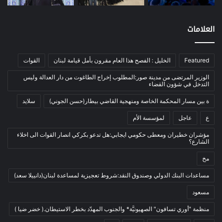
اخبار مصورة
(100)
العلامات
الرئيسية
(56)
العالم العربي
(12)
Featured
الخليل : الفصح هذا العام مقرون بأمل قيامة لبنان
القوات
المحكمة الخاصة
(11)
بيئة
(2)
الوزير المرتضى من مدينة صور:المطلوب إخراج الطاغوت من دار العدالة وليس
التدخل في شؤون القضاء
ثقافة
(1٬228)
ة بين مسار المحكمة الخاصة ومنهجية القاضي بيطار(حسن الجوني)
سلايد
أدب وشعر
(133)
ع
عاجل
لمؤسسة الأم
إعلام
(108)
مؤشران خطيران ومعطى حكومي ايجابي:هل تدعو بكركي انصار القوات الى اخلاء
بروفايل
(1)
الشارع؟
تراث
(24)
مخ
تربية وتعليم
(73)
مساعدات البنك الدولي وصندوق النقد:شروط تعجيزية لمساعدة لبنان(دانييلا سعد)
فلسفة
(22)
مسعود
فنون
(213)
منظمة "أوري تسافون" الصهيونيَّة* والجنوب المهدّد بخطر الاستيطان.( خضر ضيا )
في مثل هذا اليوم
(79)