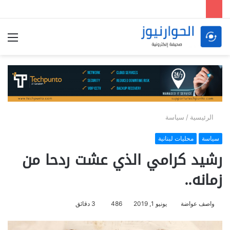
الق
الرئيسية
/
سياسة
سياسة
محليات لبنانية
رشيد كرامي الذي عشت ردحا من
زمانه..
واصف عواضة
يونيو 1, 2019
486
3 دقائق