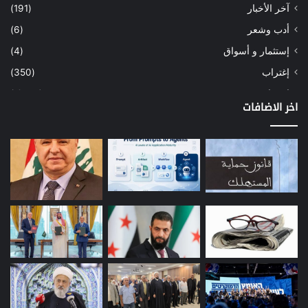
آخر الأخبار
(191)
أدب وشعر
(6)
إستثمار و أسواق
(4)
إغتراب
(350)
إقتصاد
(1٬040)
اخر الاضافات
أسهم
(2)
إعمار
(3)
بيئة
(16)
دراسة
(24)
طاقة
(12)
مصارف
(168)
معادن
(1)
موازنة
(4)
نفط
(91)
اتصالات
(26)