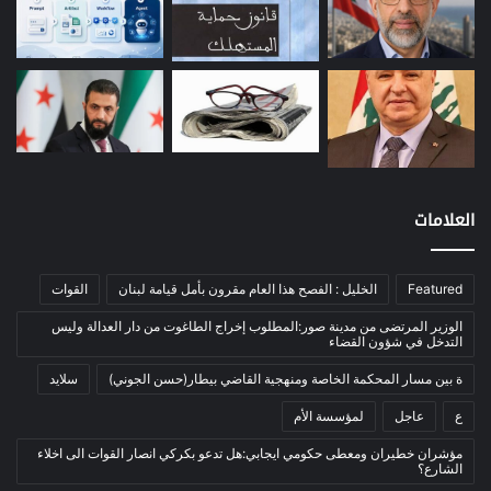
مصارف
(168)
معادن
(1)
موازنة
(4)
نفط
(91)
اتصالات
(26)
اخبار مصورة
(100)
العلامات
الرئيسية
(56)
العالم العربي
(12)
المحكمة الخاصة
(11)
Featured
الخليل : الفصح هذا العام مقرون بأمل قيامة لبنان
القوات
بيئة
(2)
الوزير المرتضى من مدينة صور:المطلوب إخراج الطاغوت من دار العدالة وليس
التدخل في شؤون القضاء
ثقافة
(1٬228)
ة بين مسار المحكمة الخاصة ومنهجية القاضي بيطار(حسن الجوني)
سلايد
أدب وشعر
(133)
ع
عاجل
لمؤسسة الأم
إعلام
(108)
مؤشران خطيران ومعطى حكومي ايجابي:هل تدعو بكركي انصار القوات الى اخلاء
بروفايل
(1)
الشارع؟