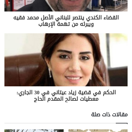
والدوائي القائم وبمصير آلاف العائلات العاملة في قطاع
استيراد الدواء وبيعه.
القضاء الكندي ينتصر للبناني الأصل محمد فقيه
ويبرئه من تهمة الإرهاب
وأوضح أبو فاعور في تصريح أدلى به بعد اللقاء أن البحث
تناول "كيفية إعطاء حافز أكبر للصناعات الدوائية اللبنانية
في إطار سياسة تشجيع الصناعة اللبنانية عملا بالتعميم
الصادر عن رئيس مجلس الوزراء، والمتعلق بإعطاء
الأفضلية في المشتريات الحكومية للمنتجات الوطنية.
وقال: "وزارة الصحة جزء أساسي في هذا الاتجاه، والوزير
جبق أبدى كل اهتمام بدعم الصناعة الدوائية اللبنانية، وقد
باشر اتخاذ الإجراءات لتحقيق ذلك".
الحكم في قضية زياد عيتاني في 30 الجاري:
معطيات لصالح المقدم الحاج
ولفت وزير الصناعة إلى أن "الصناعة الدوائية المحلية باتت
متقدمة ومتطورة جدا، وهناك أحد عشر مصنعا ينتج عددا
مقالات ذات صلة
كبيرا من الأدوية الجينيسية التي يمكن أن تؤمن حاجة
السوق بأعلى المعايير الدولية والمواصفات العلمية