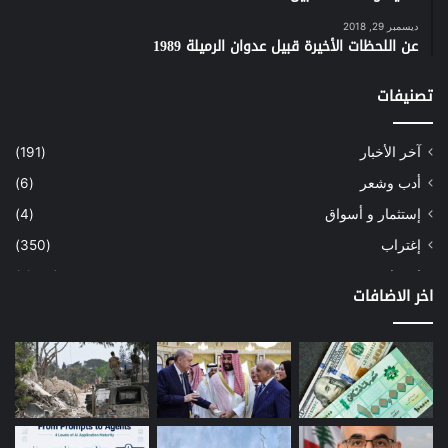
ديسمبر 29, 2018
عن اللحظات الأخيرة قبيل عدوان الرميلة 1989
تصنيفات
آخر الأخبار
(191)
أدب وشعر
(6)
إستثمار و أسواق
(4)
إغتراب
(350)
إقتصاد
(1٬041)
اخر الاضافات
أسهم
(2)
إعمار
(3)
بيئة
(16)
دراسة
(24)
طاقة
(12)