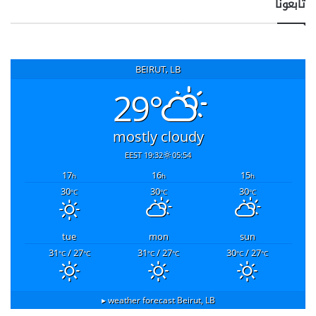
تابعونا
BEIRUT, LB
29°
mostly cloudy
19:32 EEST
05:54
17
16
15
h
h
h
30
30
30
°C
°C
°C
tue
mon
sun
31
/ 27
31
/ 27
30
/ 27
°C
°C
°C
°C
°C
°C
weather forecast ▸
Beirut, LB