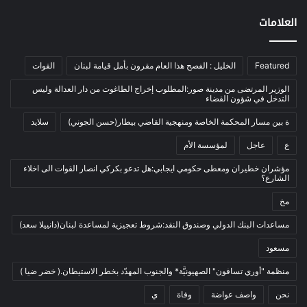
اخبار مصورة
(100)
العلامات
الرئيسية
(56)
العالم العربي
(12)
Featured
الخليل : الفصح هذا العام مقرون بأمل قيامة لبنان
القوات
المحكمة الخاصة
(11)
الوزير المرتضى من مدينة صور:المطلوب إخراج الطاغوت من دار العدالة وليس
بيئة
(2)
التدخل في شؤون القضاء
ثقافة
(1٬228)
ة بين مسار المحكمة الخاصة ومنهجية القاضي بيطار(حسن الجوني)
سلايد
أدب وشعر
(133)
ع
عاجل
لمؤسسة الأم
إعلام
(108)
مؤشران خطيران ومعطى حكومي ايجابي:هل تدعو بكركي انصار القوات الى اخلاء
الشارع؟
بروفايل
(1)
مخ
تراث
(24)
تربية وتعليم
(73)
مساعدات البنك الدولي وصندوق النقد:شروط تعجيزية لمساعدة لبنان(دانييلا سعد)
فلسفة
(22)
مسعود
فنون
(213)
منظمة "أوري تسافون" الصهيونيَّة* والجنوب المهدّد بخطر الاستيطان.( خضر ضيا )
في مثل هذا اليوم
(79)
نحن
واصف عواضة
وفاة
ي