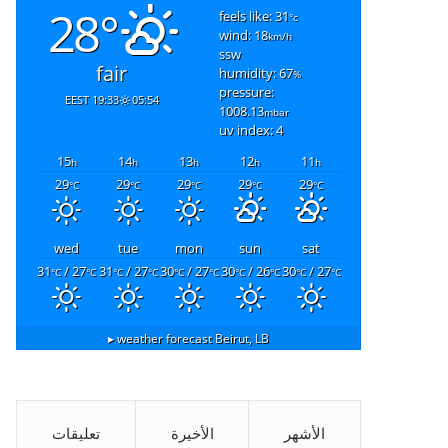
28°
feels like: 31
°c
wind: 18
km/h
ssw
fair
humidity: 67
%
pressure:
19:33 EEST
05:54
1008.13
mbar
uv index: 4
15
14
13
12
11
h
h
h
h
h
29
29
29
29
29
°C
°C
°C
°C
°C
wed
tue
mon
sun
sat
31
/ 27
31
/ 27
30
/ 27
30
/ 26
30
/ 27
°C
°C
°C
°C
°C
°C
°C
°C
°C
°C
weather forecast ▸
Beirut, LB
الأشهر
الأخيرة
تعليقات