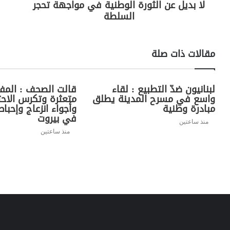
لا بديل عن الثورة الوطنية في مواجهة تحجر
السلطة
مقالات ذات صلة
لبنانيون ضدّ التطبيع : لقاء
قالت الصحف : المف
واسع في مسرح المدينة يطلق
متعثرة وتكرس الاحتل
مبادرة وطنية
وأجواء انزعاج وإحب
في بيروت
منذ ساعتين
منذ ساعتين