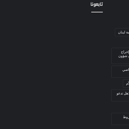
تابعونا
ة لبنان
إخراج
ي شؤون
قاضي
م
هل تدعو
روط