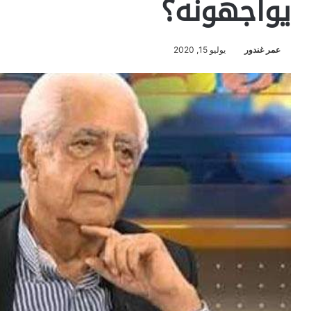
يواجهونه؟
عمر غندور
يوليو 15, 2020