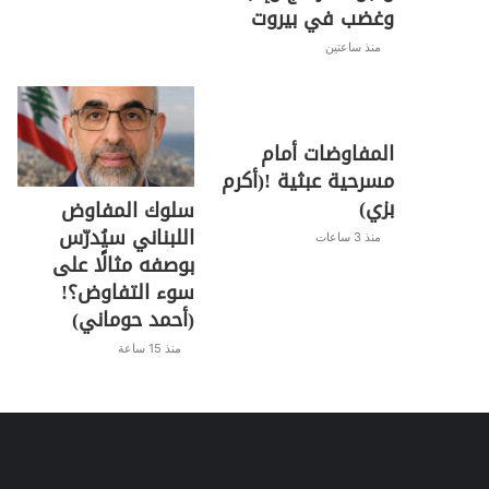
وغضب في بيروت
منذ ساعتين
المفاوضات أمام
مسرحية عبثية !(أكرم
بزي)
سلوك المفاوض
اللبناني سيُدرّس
منذ 3 ساعات
بوصفه مثالًا على
سوء التفاوض؟!
(أحمد حوماني)
منذ 15 ساعة