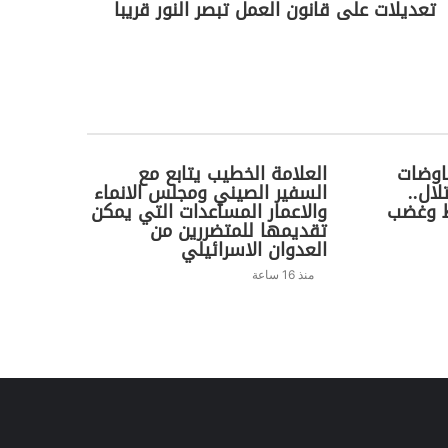
تعديلات على قانون العمل تبصر النور قريبا
اوضات
العلامة الخطيب يتابع مع
ال..
السفير الصيني ومجلس الانماء
اط وغضب
والاعمار المساعدات التي يمكن
تقديمها للمتضررين من
العدوان الاسرائيلي
منذ 16 ساعة