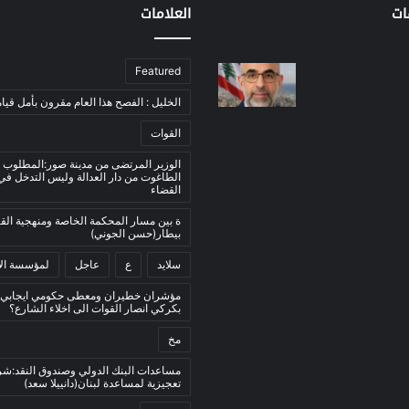
ات
العلامات
Featured
الخليل : الفصح هذا العام مقرون بأمل قيام
القوات
الوزير المرتضى من مدينة صور:المطلوب 
الطاغوت من دار العدالة وليس التدخل ف
القضاء
ة بين مسار المحكمة الخاصة ومنهجية ال
بيطار(حسن الجوني)
سلايد
ع
عاجل
لمؤسسة الأ
مؤشران خطيران ومعطى حكومي ايجابي:
بكركي انصار القوات الى اخلاء الشارع؟
مخ
مساعدات البنك الدولي وصندوق النقد:ش
تعجيزية لمساعدة لبنان(دانييلا سعد)