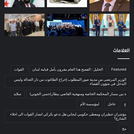
معادن
(1)
موازنة
(4)
نفط
(91)
S
C
Pr
T
W
T
F
اتصالات
(26)
h
o
in
el
h
w
a
اخبار مصورة
(100)
ar
p
t
e
at
itt
c
العلامات
الرئيسية
(56)
عاجل
e
y
gr
s
er
e
العالم العربي
(12)
Li
a
A
b
المحكمة الخاصة
(11)
Featured
الخليل : الفصح هذا العام مقرون بأمل قيامة لبنان
القوات
n
m
p
o
بيئة
(2)
الوزير المرتضى من مدينة صور:المطلوب إخراج الطاغوت من دار العدالة وليس
k
p
o
التدخل في شؤون القضاء
ثقافة
(1٬228)
k
ة بين مسار المحكمة الخاصة ومنهجية القاضي بيطار(حسن الجوني)
سلايد
أدب وشعر
(133)
ع
عاجل
لمؤسسة الأم
إعلام
(108)
مؤشران خطيران ومعطى حكومي ايجابي:هل تدعو بكركي انصار القوات الى اخلاء
بروفايل
(1)
الشارع؟
تراث
(24)
مخ