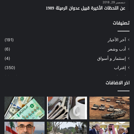
ديسمبر 29, 2018
عن اللحظات الأخيرة قبيل عدوان الرميلة 1989
تصنيفات
آخر الأخبار
(191)
أدب وشعر
(6)
إستثمار و أسواق
(4)
إغتراب
(350)
إقتصاد
(1٬041)
اخر الاضافات
أسهم
(2)
إعمار
(3)
بيئة
(16)
دراسة
(24)
طاقة
(12)
مصارف
(168)