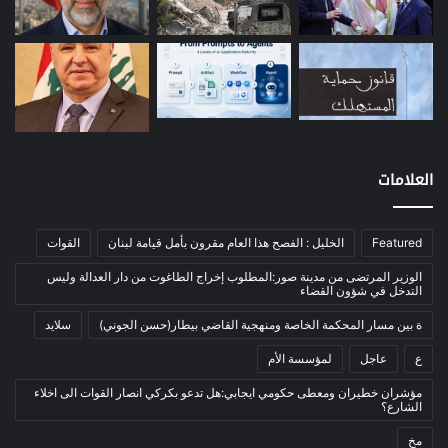
معادن
(1)
موازنة
(4)
نفط
(91)
اتصالات
(26)
اخبار مصورة
(100)
العلامات
الرئيسية
(56)
العالم العربي
(12)
Featured
الخليل : الفصح هذا العام مقرون بأمل قيامة لبنان
القوات
المحكمة الخاصة
(11)
بيئة
(2)
الوزير المرتضى من مدينة صور:المطلوب إخراج الطاغوت من دار العدالة وليس
التدخل في شؤون القضاء
ثقافة
(1٬228)
ة بين مسار المحكمة الخاصة ومنهجية القاضي بيطار(حسن الجوني)
سلايد
أدب وشعر
(133)
ع
عاجل
لمؤسسة الأم
إعلام
(108)
مؤشران خطيران ومعطى حكومي ايجابي:هل تدعو بكركي انصار القوات الى اخلاء
بروفايل
(1)
الشارع؟
تراث
(24)
مخ