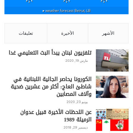
h
o
in
el
h
w
a
ar
p
t
e
at
itt
c
weather forecast ▸
Beirut, LB
e
y
gr
s
er
e
Li
a
A
b
الأشهر
الأخيرة
تعليقات
n
m
p
o
k
p
o
تلفزيون لبنان يبدأ البث التعليمي غدا
k
مارس 19, 2020
الكورونا يحاصر الجالية اللبنانية في
شاطئ العاج: أكثر من عشرين ضحية
وآلاف المصابين
يونيو 23, 2020
عن اللحظات الأخيرة قبيل عدوان
الرميلة 1989
ديسمبر 29, 2018