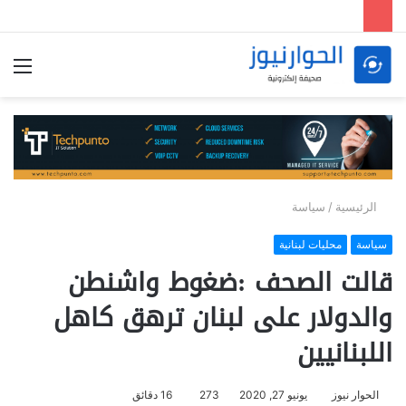
الق
الرئيسية
/
سياسة
سياسة
محليات لبنانية
قالت الصحف :ضغوط واشنطن
والدولار على لبنان ترهق كاهل
اللبنانيين
الحوار نيوز
يونيو 27, 2020
273
16 دقائق