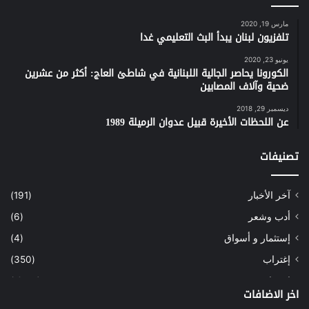
مارس 19, 2020
هذه الفكرة المحفوفة بعلامات استفهام كثيرة حول
تلفزيون لبنان يبدأ البث التعليمي غدا
تداعياتها المحتملة على الساحة اللبنانية، حتى الآن
يونيو 23, 2020
الكورونا يحاصر الجالية اللبنانية في شاطئ العاج: أكثر من عشرين
ليسَ من الواضح بأن طريقها ستكون مُعبّدة. فثمة
ضحية وآلاف المصابين
من سيعتبرها تنازلاً في إطار المعادلة التي وضعها
الأميركيون "إما الجوع والانهيار، وإما التنازل عن
ديسمبر 29, 2018
عن اللحظات الأخيرة قبيل عدوان الرميلة 1989
سلاح حزب الله، إلى جانب عدد من المطالب،
أبرزها ترسيم الحدود مع فلسطين وفق القواعد
تصنيفات
الأميركية"، وهي المعادلة التي لن تقبَل المقاومة
بها وقد استبقها الأمين العام لحزب الله السيد
آخر الأخبار
(191)
حسن نصرالله بقوله: "من يرِد أن يجوّعنا…
أدب وشعر
(6)
سنقتله".
إستثمار و أسواق
(4)
إغتراب
(350)
وكتبت صحيفة "النهار" تقول: لم تكن طلائع الموجة
إقتصاد
(1٬041)
اخر الاضافات
الجديدة من الاحتجاجات الشعبية أمس والتي توجت
أسهم
(2)