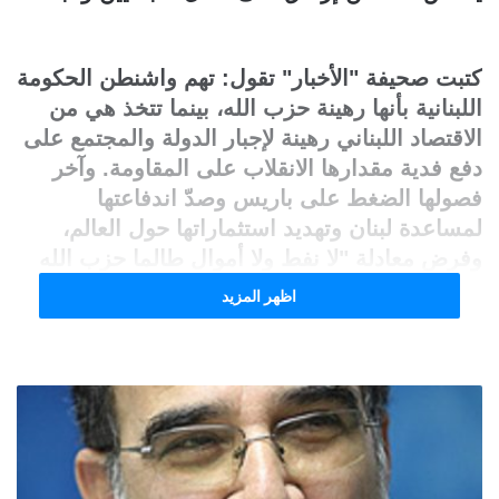
كتبت صحيفة "الأخبار" تقول: تهم واشنطن الحكومة
اللبنانية بأنها رهينة حزب الله، بينما تتخذ هي من
الاقتصاد اللبناني رهينة لإجبار الدولة والمجتمع على
دفع فدية مقدارها الانقلاب على المقاومة. وآخر
فصولها الضغط على باريس وصدّ اندفاعتها
لمساعدة لبنان وتهديد استثماراتها حول العالم،
وفرض معادلة "لا نفط ولا أموال طالما حزب الله
في الحكومة"
اظهر المزيد
لا تريد واشنطن للبنان أن تقوم له قائمة، ما دامَ
حزب الله فيه. خلاصةٌ لم تعُد سرّاً، بعدما تكفّل
المسؤولون الأميركيون الواحد تلوَ الآخر، بإشهار
الشروط المطلوب من الدولة اللبنانية أن تلبيها،
مُقابِل وعد بانتشال البلاد من الانهيار. الوجهة التي