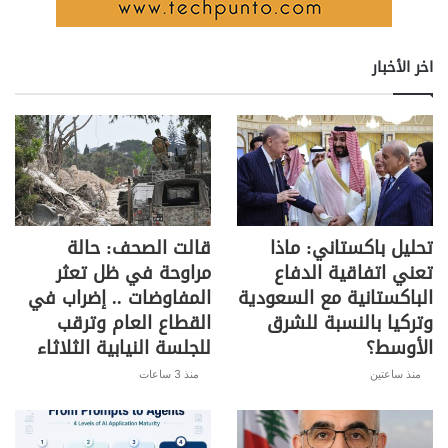
h
o
in
el
h
w
a
ar
p
t
e
at
itt
c
e
y
gr
s
er
e
اخر الأخبار
Li
a
A
b
n
m
p
o
k
p
o
k
تحليل باكستاني: ماذا
قالت الصحف: حالة
تعني اتفاقية الدفاع
مراوحة في ظل تعثر
الباكستانية مع السعودية
المفاوضات .. إضراب في
وتركيا بالنسبة للشرق
القطاع العام وترقب
الأوسط؟
للجلسة النيابية الثلاثاء
منذ ساعتين
منذ 3 ساعات