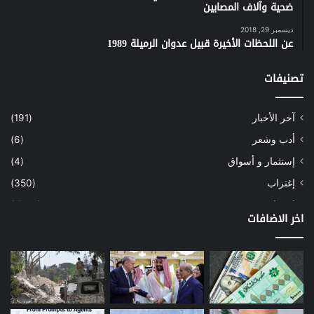
ضحية وآلاف المصابين
ديسمبر 29, 2018
عن اللحظات الأخيرة قبيل عدوان الرميلة 1989
تصنيفات
آخر الأخبار
(191)
أدب وشعر
(6)
إستثمار و أسواق
(4)
إغتراب
(350)
إقتصاد
(1٬041)
اخر الاضافات
أسهم
(2)
إعمار
(3)
بيئة
(16)
دراسة
(24)
طاقة
(12)