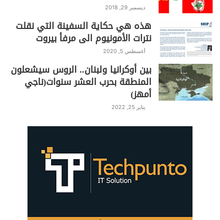
ديسمبر 29, 2018
! Culture, Culte
هذه هي حكاية السفينة التي نقلت
نترات الأمونيوم الى مرفأ بيروت
فالثقافة عبادة. عبادة الحقيقة، وعبادة
الحقّ: العقل والروح. فإلى الهيكل أيها
أغسطس 5, 2020
بين أوكرانيا ولبنان.. الروس سيشعلون
المصلون!
المنطقة بحرب العشر سنوات(ناجي
سليم حيدر.
أمهز)
يناير 25, 2022
مقتطفات من مقدمة المؤلّف وقد غاب عن
الباحث العنوان والتاريخ والمناسبة.
بيروت، في 28 نوّار
2021م.
حيّان سليم حيدر.
S
C
Pr
T
W
T
F