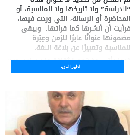
“الدراسة” ولا تاريخها ولا المناسبة، أو
المحاضرة أو الرسالة، التي وردت فيها،
فرأيت أن أنشرها كما قراتها. ويبقى
مضمونها عنوانًا عابرًا للزمن وعِبْرة
للمناسبة وتعبيرًا عن بلاغة اللغة.
فيما يأتي مفهوم الثقافة عند سليم حيدر.
اظهر المزيد