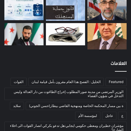
مصارف
(168)
معادن
(1)
موازنة
(4)
نفط
(91)
اتصالات
(26)
اخبار مصورة
(100)
العلامات
الرئيسية
(56)
العالم العربي
(12)
المحكمة الخاصة
(11)
Featured
الخليل : الفصح هذا العام مقرون بأمل قيامة لبنان
القوات
بيئة
(2)
الوزير المرتضى من مدينة صور:المطلوب إخراج الطاغوت من دار العدالة وليس
التدخل في شؤون القضاء
ثقافة
(1٬228)
ة بين مسار المحكمة الخاصة ومنهجية القاضي بيطار(حسن الجوني)
سلايد
أدب وشعر
(133)
ع
عاجل
لمؤسسة الأم
إعلام
(108)
مؤشران خطيران ومعطى حكومي ايجابي:هل تدعو بكركي انصار القوات الى اخلاء
بروفايل
(1)
الشارع؟