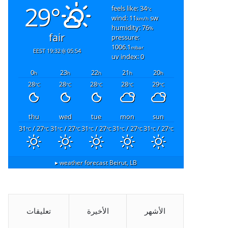
29°
feels like: 34
°c
wind: 11
sw
km/h
humidity: 76
%
fair
pressure:
1006.1
mbar
19:32 EEST
05:54
uv index: 0
0
23
22
21
20
h
h
h
h
h
28
28
28
28
29
°C
°C
°C
°C
°C
thu
wed
tue
mon
sun
31
/ 27
31
/ 27
31
/ 27
31
/ 27
31
/ 27
°C
°C
°C
°C
°C
°C
°C
°C
°C
°C
weather forecast ▸
Beirut, LB
الأشهر
الأخيرة
تعليقات