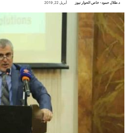
د.طلال حمود- خاص الحوار نيوز
أبريل 22, 2019