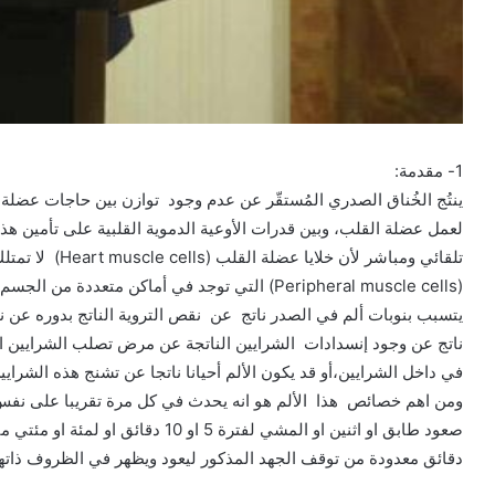
1- مقدمة:
ينتُج الخُناق الصدري المُستقّر عن عدم وجود توازن بين حاجات عضلة 
لعمل عضلة القلب، وبين قدرات الأوعية الدموية القلبية على تأمين هذ
تلقائي ومباشر لأن
(Peripheral muscle cells) التي توجد في أماكن مت
يتسبب بنوبات ألم في الصدر ناتج عن نقص التروية الناتج بدوره عن 
ناتج عن وجود إنسدادات الشرايين الناتجة عن مرض تصلب الشرايين الذ
في داخل الشرايين،أو قد يكون الألم أحيانا ناتجا عن تشنج هذه الشراي
ومن اهم خصائص هذا الألم هو انه يحدث في كل مرة تقريبا على نفس 
صعود طابق او اثنين او المشي لفترة 5 ا
دقائق معدودة من توقف الجهد المذكور ليعود ويظهر في الظروف ذاتها 