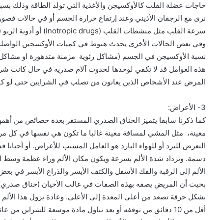
حاجات عضلة القلب كالأوكسيجن والأغذية التي تولد الطاقة وذلك ب
نرى مع الرجفان الأذيني وعند إرتفاع حرارة الجسم أو في حالات قصور ا
سرعة القلب مثل منشطات القلب (Inotropic drugs) أو أدوية الربو (Beta mimetics).
وفي بعض الحالات الأخرى يحدث هبوط في كميات الأوكسجين الواصلة إ
نسبة الأوكسيجن في الجسم (مشاكل رئوية مزمنة متدهورة او مشاكل 
هذه العوامل قد لا تكفي لوحدها لحدوث آلام صدرية في حال كانت شرا
المرض عند الأشخاص الذين يعانون من تصلب في الشرايين حتى لو كا
3- الأعراض:
كما ذكرنا سابقا يتميز الخناق الصدري المستقر بعدة خصائص من أهم
معينة، مثل المشي لمسافة معينة غالبا ما تكون هي نفسها في كل مر
التعرض للبرد أو للهواء البارد هو العامل المسبب للأعراض. أو أحيانا قد
الألم إلى الرقبة والفك الأسفل والكتف الأيسر والذراع الأيسر في بعض 
بحيث أن المريض يصفه بهذه الصفات في غالب الأحيان (خناق صدري) 
بشكل حرقة تصعد من أعلى المعدة إلى الأعلى. وعادة يزول هذا الألم ب