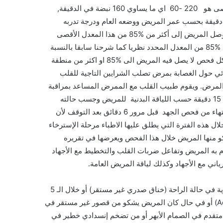
سنة مثلا, يجب أن تصل ضربات قلبه على الإجهاد إلى معدل نظري أقصى هو 220 -60 اي ما يساوي 160 نبضة في الدقيقة,
ن أن يصاب بأية مشاكل خلال فترة الجهد التي تترواح بين 6 الى 15 دقيقة بحسب عمر المريض ووضعه العام ودرجة تدربه
وكفائته السابقة. ويكون عادة فحص الجهد تشخيصي ومعتبر في حال وصل المريض إلى أكثر من %85 من هذا المعدل الأقصى
النظري اي ان نيضات القلب عنده خلال الجهد وصلت الى معدل يفوق %85 من المعدل المحدد نظريا كما شرحنا سابقا بالنسبة
لعمره. ولايجب عادة التوقف قبل أن يصل المريض إلى هذا المعدل وكل فحص لا يصل فيه المريض الى %85 او اكثر من منطقة
ي حول الغصابة بمرض تصلب الشرايين التاجية للقلب
المرض. ويقوم طبيب القلب مع الممرض المساعد بمراقبة
المريض خلال كل فترة الجهد التي قد تتراوح كما قلنا بين 6 دقائق إلى 15 دقيقة حسب اللياقة البدنية للمريض وجسب حالته
الصحية العامة وعوامل اخرى متعددة. ولا يجب أيقاف المراقبة بعد الإنتهاء من فحص الجهد قبل مرور 6 دقائق بعد التوقف لأن
هذه الفترة التي يطلق عليها الاطباء مرحلة الإسترخاء
كو منها المريض خلال هذا الفحص ويعرضها في تقريره
 به المريض وتفاعل ضربات القلب والتخطيط مع الأجهاد
ني مع الأجهاد وكذلك لياقة المريض العامة.
ولا يجب إجراء فحص الأجهاد في حال كان المريض يعاني من آلآم صدرية في حالة الراحة (خناق صدري غير مستقر) أو خلال الـ 5
أيام التي تلي تعرضه لذبحة قلبية حادة (Acute myocardial infarction) أو في حال كان المريض يشكو من قصور غير مستقر في
 متقدم في الصمام الأبهر أو من تضخم إنسدادي خطير في