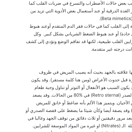
سبب بعض حالات الأضطراب والتسرع في ضربات القلب كما
لغدة الدرقية أو عند أستعمال بعض الأدوية التي تزيد من
لى القلب كما في حالات فقر الدم المتقدم أوعند هبوط
حادة) أو عند هبوط الضغط الشرياني بشكل كبير. وكل
يين القلب طبيعية، لكنها قد تفاقم الوضع وتؤدي إلى كشف
نت درجته غير متقدمة.
ها علاقته بالجهد بحيث أنه يصيب المريض في ظروف
ة قبل حدوث الأعراض (ومن هنا كلمة مستقر). وقد يكون
 يكون السبب هو الأنفعال أو التوتر أو تناول وجبة طعام
دسمة. وتزداد شدة الألم بسرعة ويكون مكان الألم وراء عظمة وسط الصدر (Retro sternal) في %80 من الحالات. وقد يصعد
الأحيان. ويتميز هذا الألم بأنه ضاغط أو خانق للمريض
وقد يصفة أيضا وكأن شيئا ما يضغط على قفصة الصدري أو
عد مرور دقيقتين أو ثلاث دقائق من توقف الجهد وغالبا في
أقل من 10 دقائق من توقفه أو بعد تناول مادة موسعة للشراين من عائلة الـ (Nitrates) او غيره من المواد الموسعة للشرايين.