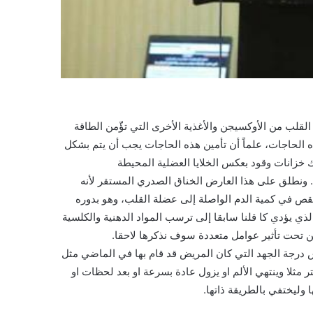
القلب من الأوكسيجن والأغذية الأخرى التي تؤّمن الطاقة
ه الحاجات، علماً أن تأمين هذه الحاجات يجب أن يتم بشكل
 خلايا عضلة القلب (Heart muscle cells) لا تمتلك خزانات وقود بعكس الخلايا العضلية المحيطة
عددة من الجسم. ونطلق على هذا العارض الخناق الصدري المستقر لأنه
نقص في كمية الدم الواصلة إلى عضلة القلب، وهو بدوره
ي يؤدي كا قلنا سابقا إلى ترسب المواد الدهنية والكلسية
ين تحت تأثير عوامل متعددة سوف نذكرها لاحقا.
درجة الجهد التي كان المريض قد قام بها في الماضي مثل
و 10 دقائق او لمئة او مئتي متر مثلا وينتهي الألم او يزول عادة بسرعة او بعد لحظات او
وليختفي بالطريقة ذاتها.