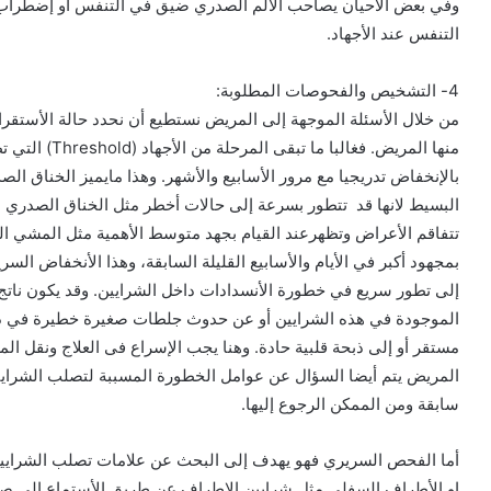
وفي بعض الأحيان يصاحب الألم الصدري ضيق في التنفس أو إضطراب
التنفس عند الأجهاد.
4- التشخيص والفحوصات المطلوبة:
من خلال الأسئلة الموجهة إلى المريض نستطيع أن نحدد حالة الأستقرار
منها المريض. فغ
بالإنخفاض تدريجيا مع مرور الأسابيع والأشهر. وهذا مايميز الخناق الص
البسيط لانها قد تتطور بسرعة إلى حالات أخطر مثل الخناق الصدري الغ
تتفاقم الأعراض وتظهرعند القيام بجهد متوسط الأهمية مثل المشي الس
بمجهود أكبر في الأيام والأسابيع القليلة السابقة، وهذا الأنخفاض 
إلى تطور سريع في خطورة الأنسدادات داخل الشرايين. وقد يكون ناتج
الموجودة في هذه الشرايين أو عن حدوث جلطات صغيرة خطيرة في داخ
مستقر أو إلى ذبحة قلبية حادة. وهنا يجب الإسراع فى العلاج ونقل ا
المريض يتم أيضا السؤال عن عوامل الخطورة المسببة لتصلب الشرايين
سابقة ومن الممكن الرجوع إليها.
أما الفحص السريري فهو يهدف إلى البحث عن علامات تصلب الشرايين 
او الأطراف السفلى مثل شرايين الاطراف عن طريق الأستماع إلى 