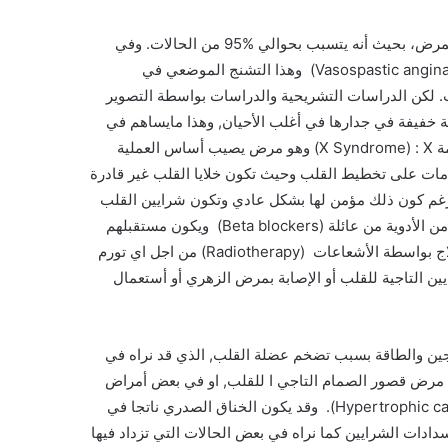
يعتبر مرض تصلب الشرايين (Atherosclerosis) السبب الأول لهذا المرض، بحيث أنه يتسبب بحوالي %95 من الحالات. وفي
باقي الحالات قد ينتج هذا المرض عن تشنج الشرايين التاجية للقلب. (Vasospastic angina) وهذا التشنج الموضعي في
. لكن الدراسات التشريحية والدراسات بواسطة التصوير
ة خفيفة في جدارها في أغلب الأحيان, وهذا مايساهم في
حدوث التشنج. أما في الحالات الأخرى فقد ينتج هذا المرض عن متلازمة X Syndrome) : X) وهو مرض يصيب أساس العملية
مات على تخطيط القلب وحيث تكون خلايا القلب غير قادرة
رغم كون ذلك مؤمن لها بشكل عادي وتكون شرايين القلب
في هذه الحالة طبيعية وغير مصابة بتشنجات ويتحسن هؤلاء المرضى من الأدوية من عائلة (Beta blockers) ويكون مستقبلهم
جيد بشكل عام. وقد يكون سبب الخناق الصدري المستقر التعرض لعلاج بواسطة الأشعاعات (Radiotherapy) من اجل اي تورم
ن التاجية للقلب أو الإصابة بمرض الزهري أو أستعمال
جين والطاقة بسبب تضخم عضلة القلب, الذي قد نراه في
 مرض قصور الصمام التاجي ا للقلب, او في بعض أمراض
العضلة القلبية التي تتصاحب بزيادة سماكة العضلة (Hypertrophic cardiomyopathy). وقد يكون الخناق الصدري ناتجا في
ادات الشرايين كما نراه في بعض الحالات التي تزداد فيها