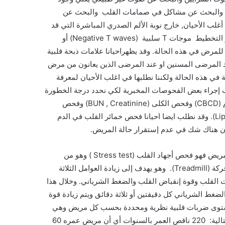
 الإستماع إلى القلب والبحث عن مشاكل في صمامات القلب والبحث عن
تخطيط القلب (EKG) فهو طبيعي في أغلب الأحيان, خارج نوبة الألم الصدري المباشرة التي قد
نشهد خلالها بعض التغييرات على التخطيط. وفي أحيان أخرى قد يظهر التخطيط موجات T سلبية (Negative T waves) أو
ؤشر إلى خطورة أكبر للمرض في هذه الحالة. وقد يظهراحيانا علامات ذبحة قلبية
ند المرضى المسنين او عند المرضى الذين يعانون من مرض
 للصدر (Chest X-ray) فهي غير إلزامية في هذه الحالة ولكننا نطلبها في اغلب الأحيان لمعرفة
إجراء بعض الفحوصات المخبرية لكي نحدد درجة الخطورة
عند المريض مثل فحص قوة الدم ونسبة الكريات الحمراء وصفائح الدم (CBCD) وفحص الكلى (BUN , Creatinine) وفحص
السكر صباحا قبل تناول الطعام وفحص الدهنيات في الدم (Lipid profile). وقد نطلب ايضا احيانا فحص خمائر القلب في الدم
اما الفحص الذي سيأكد التشخيص ويعطي فكرة مهمة عن مستقبل المريض فهو فحص أجهاد القلب (Stress test ) وهو من
الممكن إجراءه على دراجة هوائية (Ergometer) أو على سجادة متحركة (Treadmill). وهو يهدف إلى زيادة العوامل الثلاثة
 القلب وقوة إنقباض القلب والضغط الشرياني. وخلال هذا
ط الشرياني كل دقيقتين أو ثلاثة دقائق ويتم زيادة قوة
ستوى ضربات قلبية نظرية ومحددة بحسب كل مريض وهي
منطقة تدعى منطقة الهدف ونحصل عليها من خلال تطبيق المعادلة التالية: 220 ناقص العمر بالسنوات أي أن مريض عمره 60