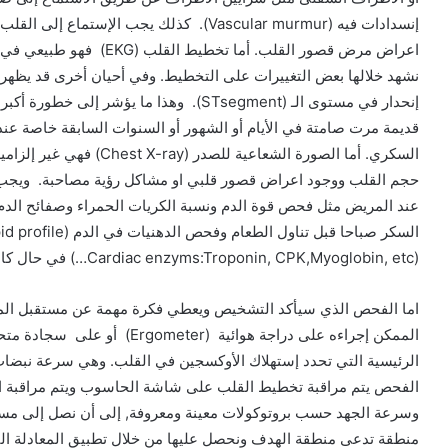
إنسدادات فيه (Vascular murmur). كذلك يجب
اعراض مرض قصور القلب. أما 
إنحدار في مستوى الـ (STsegment). وهذا ما ي
قديمة مرت صامتة في الأيام أو الشهور أو السنوات السابقة خاصة ع
السكري. أما الصورة الشعاعية
حجم القلب ووجود اعراض قصور قلبي او مشاكل رؤية مصاحبة. ويجب 
(Cardiac enzyms:Troponin, CPK,Myoglobin, etc…) في حال كان هناك شك في عدم إستقرار حالة المريض.
الرئيسية التي تحدد إستهلاك الأوكسجين في القلب. وهي سرعة نبضات
الفحص يتم مراقبة تخطيط القلب على شاشة الحاسوب ويتم مراقبة الضغ
وسرعة الجهد حسب بروتوكولات معينة ومعروفة, إلى أن نصل إلى م