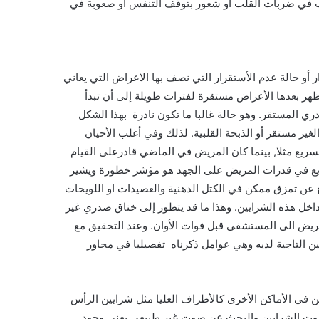
 في ضربات القلب أو شعور بتوقف التنفس أو صعوبة في
 أو حالة عدم الأستقرار التي نصف بها الاعراض التي يعاني
البا ما تبقى المرحلة من الأجهاد (Threshold) التي تظهر بعدها الأعراض مستقرة لفترات طويلة إلى أن تبدأ
دري المستقر. وهو حالة غالبا ما تكون نادرة بهذا الشكل
ير مستقر أو الذبحة القلبية. لذلك وفي أغلب الأحيان
ريع مثلا, بينما كان المريض في الماضي قادرعلى القيام
السريع في قدرات المريض على الجهد هو مؤشر خطورة ويشير
 عن تمزق ممكن في الكتل الدهنية والعصيدات او اللويحات
ل هذه الشرايين. وهذا ما قد يتطور إلى خناق صدري غير
لمريض الى المستشفى قبل فوات الأوان. وعند التحقيق مع
 التاجية لديه وهي عوامل ذكرناه تفصيليا في محاور
في الأماكن الأخرى كالأطراف العليا مثل شرايين الرأس
صوت الشرايين والبحث عن صوت غير طبيعي يعني وجود