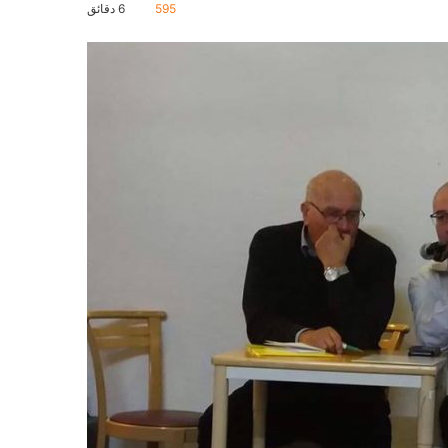
595
6 دقائق