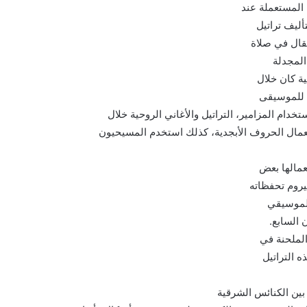
المستعملة عند
أليف تراتيل
 تقال في صلاة
المجدلة
ية كان خلال
ت للموسيقى
ام المزامير، التراتيل والأغاني الروحية خلال
تعمال الحروف الأبجدية، كذلك استخدم المسيحيون
تعمالها بعض
يروم تحفظاته
الموسيقي
 السابع.
الملحنة في
ه التراتيل
بين الكنائس الشرقية