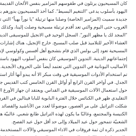
كان المسيحيون يرتلون في طقوسهم المزامير بنفس الألحان القديمة 
اليهود بأسلوب يدعى “التنغيم البسيط”. كما أخذ المسيحيون بدورهم بت
جديدة سميت (المزامير الخاصة) وصلنا منها ترتيلة “يا نوراً بهياً” التي
الغروب حتى اليوم والتي تعد أقدم ترتيلة مسيحية وصلت إلينا، وكذلك 
“المجد لك يا مظهر النور”. السجل الوحيد في الانجيل للموسيقى الدين
العشاء الأخير للتلاميذ قبل صلب المسيح. خارج الإنجيل، هناك إشارا
المسيحية تعود إلى بولس الذي قام بتشجيع أهل أفسس وكولوسي لإستخد
إجتماعاتهم الدينية. التدوين الموسيقي كان بنفس أسلوب اليهود باس
الأساليب اليونانية في التدوين التي تعتمد أيضاً على الحروف الأبجدية.
تم استخدام الأدوات الموسيقية في وقت مبكر الا أنه يبدو أنها أثار اس
الجدل. في أواخر القرن الرابع أو أوائل القرن الخامس كتب القديس ج
حول استعمال الآلات الموسيقية في القداس. ويعتقد ان جهاز الأورغ 
التقليدي ظهر في الكنائس خلال الفترة البابوية للبابا فيتالين في القرن
شكلت التراتيل على مر العصور، موضوعًا لعدد من الأناشيد والقصائد 
الكنيسة والمجتمع، وغالبًا ما يكون لهذه التراتيل طابع شعبي. غالبيّة هذ
الشعبيّة تتمحور حول عيد الميلاد وإلى حد أقل حول عيد الفصح.
الجدير ذكره ان ثمة فروقات في الاداء الموسيقي والآلات المستخدمة 