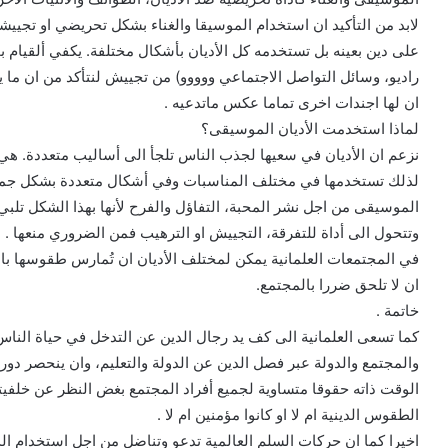
لابد من التأكيد ان استخدام الموسيقا والغناء بشكل تحريضي او تجييش
على دين بعينه بل تستخدمه كل الأديان بأشكال مختلفة. يكفي ألقيام 
راديو، وسائل التواصل الاجتماعي ووووو) من تجييش لنتأكد من ان ما
ان لها اجندات اخرى تماما عكس ماتدعيه .
لماذا استخدمت الأديان الموسيقى؟
نزعم ان الأديان في سعيها لجذب الناس تلجأ الى أساليب متعددة. ه
لذلك تستخدمها في مختلف المناسبات وفي أشكال متعددة بشكل جماعي
الموسيقى من اجل نشر المحبة، التفاؤل والفرح لأنها بهذا الشكل تلبي
وتتحول الى أداة للتفرقة، التجييش او الترهيب فمن الضروري منعها .
في المجتمعات العلمانية يمكن لمختلف الأديان ان تُمارس طقوسها با
ان لا تلحق ضررا بالمجتمع.
خاتمة .
كما تسعى العلمانية الى كف يد رجال الدين عن التدخل في حياة الناس 
والمجتمع والدولة عبر فصل الدين عن الدولة والتعليم، وان ينحصر د
الوقت ذاته حقوقا متساوية لجميع أفراد المجتمع بغض النظر عن خلفيته
الطقوس الدينية ام لا او كانوا مؤمنين ام لا .
اخيرا كما ان حركات السلم العالمية تدعو وتناضل من اجل استخدام ا