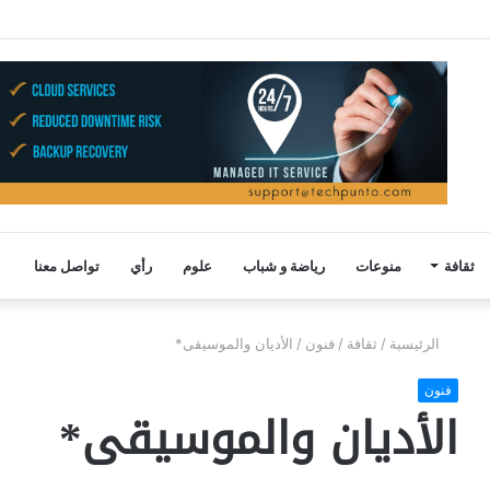
ثقافة
منوعات
رياضة و شباب
علوم
رأي
تواصل معنا
الرئيسية
/
ثقافة
/
فنون
/
الأديان والموسيقى*
فنون
الأديان والموسيقى*