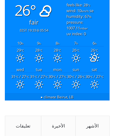
26°
feels like: 28
°c
wind: 10
se
km/h
humidity: 67
%
fair
pressure:
1007.11
mbar
19:33 EEST
05:54
uv index: 0
10
9
8
7
6
h
h
h
h
h
29
28
28
26
26
°C
°C
°C
°C
°C
wed
tue
mon
sun
sat
31
/ 27
31
/ 27
30
/ 27
30
/ 26
30
/ 27
°C
°C
°C
°C
°C
°C
°C
°C
°C
°C
climate ▸
Beirut, LB
الأشهر
الأخيرة
تعليقات