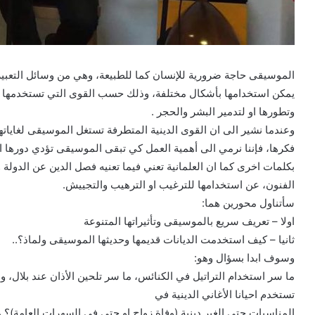
الموسيقى حاجة ضرورية للإنسان كما للطبيعة، وهي من وسائل التعبير ال
يمكن استخدامها بأشكال مختلفة، وذلك حسب القوى التي تستخدمها وأهد
وتطورها او لتدمير البشر والحجر .
وعندما نشير الى ان القوى الدينية المتطرفة تستغل الموسيقى لغايا
فكرها، فإننا نرمي الى أهمية العمل كي تبقى الموسيقى تؤدي دورها ال
بكلمات اخرى كما ان العلمانية تعني فيما تعنيه فصل الدين عن الدولة
الفنون، عن استخدامها للترغيب او الترهيب والتجييش.
سأتناول محورين هما:
اولا – تعريف سريع بالموسيقى وتأثيراتها المتنوعة
ثانيا – كيف استخدمت الديانات قديمها وحديثها الموسيقى ولماذ؟..
وسوف ابدا بسؤال وهو:
ما سر استخدام التراتيل في الكنائس، ما سر تلحين الأذان عند بلال، ولما
تستخدم احيانا الأغاني الدينية في
المناسبات حتى الغير دينية (وفاة زواج او حتى في السهرات العامة)؟ هل