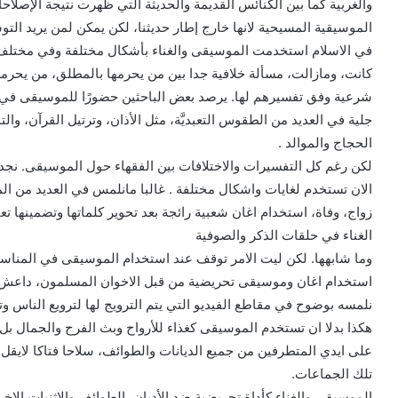
والغربية كما بين الكنائس القديمة والحديثة التي ظهرت نتيجة الإصلا
الموسيقية المسيحية لانها خارج إطار حديثنا، لكن يمكن لمن يريد التو
في الاسلام استخدمت الموسيقى والغناء بأشكال مختلفة وفي مختلف 
كانت، ومازالت، مسألة خلافية جدا بين من يحرمها بالمطلق، من يحرم
شرعية وفق تفسيرهم لها. يرصد بعض الباحثين حضورًا للموسيقى في موض
جلية في العديد من الطقوس التعبديَّة، مثل الأذان، وترتيل القرآن، و
الحجاج والموالد .
لكن رغم كل التفسيرات والاختلافات بين الفقهاء حول الموسيقى. نجد ان
الان تستخدم لغايات واشكال مختلفة . غالبا مانلمس في العديد من الم
زواج، وفاة، استخدام اغان شعبية رائجة بعد تحوير كلماتها وتضمينها تع
الغناء في حلقات الذكر والصوفية
وما شابهها. لكن ليت الامر توقف عند استخدام الموسيقى في المناسبا
استخدام اغان وموسيقى تحريضية من قبل الاخوان المسلمون، داعش وأ
نلمسه بوضوح في مقاطع الفيديو التي يتم الترويج لها لترويع الناس 
هكذا بدلا ان تستخدم الموسيقى كغذاء للأرواح وبث الفرح والجمال ب
على ايدي المتطرفين من جميع الديانات والطوائف، سلاحا فتاكا لايق
تلك الجماعات.
الموسيقى والغناء كأداة تحريضية ضد الأديان، الطوائف والاثنيات الاخر