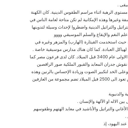
يقى .
مستوى الرهبة اثناء مراسم الطقوس الدينية. كان الكهنة
فة وغيرها وهذه الإمكانية لم تكن متاحة لعامة الناس في
اتيل والتراتيل الدينية واضطروا لإحداث وسيلة لتدوينها
م النغم والإيقاع والسلم الموسيقي وووو
 حيث استخدمت القيثارة (الهارب) والمزهر وغيره في
هياكل العبادة. كما كان هناك مدارس موسيقية خاصة .
ظهر الغناء والموسيقى في الحضارة الفرعونية منذ الاسرة الفرعونية الاولى عام 3400 قبل الميلاد. كان لدى فرعون مصر كما
قوش جدران المعابد والقبور الملكية صور الراقصين
 وعلى الخد لتكبير الصوت وزيادة الإحساس بالرنين وهذه
الظاهرة منتشرة اليوم بين المنشدين وقارئي القرأن). كما توجد نقوش تعود الى 2500 قبل الميلاد تضم مجموعة من العازفين
 والدنيوية
ن الاله او الآلهة والإنسان .
لأغاني والتراتيل والأناشيد في معابد الهتهم وطقوسهم
.
د اليهود، إذ