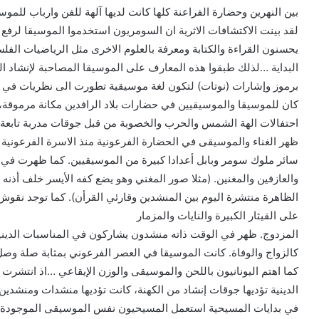
بين النهرين وحضارة الفراعنة كلها كانت لديها آلهة للفن وارباب للموس
لقد بينت الاكتشافات الاثرية ان السومريون استخدموا الموسيقا لرفع 
يحسنون القراءة والكتابة ومعرفة بالعلوم الاخرى مثل الرياضيات الفلس
البداية …لذلك طبقوا هذه المعارف على الموسيقا المصاحبة لإنشاد التر
برموز وإشارات (نوتات) لتكون لغة موسيقية تطورت الى نظريات في عل
كان للموسيقا والموسيقيين في حضارات بلاد الرافدين مكانة مرموقة،
احتفالات الهة الشمس والحرب والخصوبة من قبل جوقات مدربة تابعة ل
سائر ملوك سومر وبابل أعدادا كبيرة من الموسيقيين. كما ظهرت في ن
والعازفين والمغنين. (مثلا صور المغني وهو يضع كفه الأيسر خلف أذنه
على القيثار الكبيرة والنايات والمزمار
المزدوج. ظهر في الوقت ذاته منشدون يشاركون في المناسبات الدينية
كالزواج والوفاة. كانت الموسيقا في العصر الفرعوني بمثابة صلة وصل بي
كما اهتم اليونانيون باللحن والموسيقى والوزن الإيقاعي …اذ انتشرت ا
الدينية تؤديها جوقات إنشاد من الكهنة، كانت تؤديها منشدات ومنشدين 
في بدايات المسيحية استعمل المسيحيون نفس الموسيقى الموجودة عن