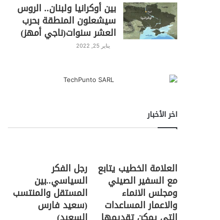
بين أوكرانيا ولبنان.. الروس
سيشعلون المنطقة بحرب
العشر سنوات(ناجي أمهز)
يناير 25, 2022
اخر الأخبار
العلامة الخطيب يتابع
رجل الفكر
مع السفير الصيني
السياسي..بين
ومجلس الانماء
المستقل والمنتسب
والاعمار المساعدات
(سعيد فارس
التي يمكن تقديمها
السعيد)