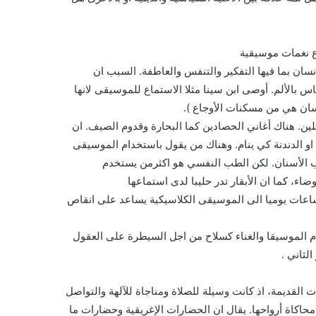
ع نغمات موسيقية
نسان بما فيها التفكير والتنفس والعاطفة. السبب ان
س بالألم. أوصى ابن سينا مثلا الاستماع للموسيقى لانها
نسان هي من مسكنات الأوجاع ).
ين. هناك أغاني الحصادين كما البحارة وقدوم الصيف. ان
 او الدندنة كي ينام. وهناك من يقول باستخدام الموسيقى
 الأسنان. لكن الطب النفسي هو اكثرمن يستخدم
اء، كما ان الأبقار تدر حليبا لدى استماعها
عات يوميا الى الموسيقى الكلاسيكية يساعد على انقاص
دام الموسيقا والغناء كسلاح من اجل السيطرة على العقول
لثاني .
ت القديمة، اذ كانت وسيلة للصلاة ومناجاة للآلهة والتواصل
حاكاة أرواحها. يقال ان الحضارات الإغريقية وحضارات ما