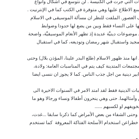
حات التي جرت في الكنيسة . لن نتوسع في أشكال وأنواع
سع الاطلاع عليها وهي متوفرة في الكتب كما في الإنترنيت .
العصور. الملفت للنظر ان مسألة الموسيقى في الاسلام
ها على النساء فقط وبين من يضع لها حدودا وضوابط
وعات دينيَّة عديدة إذ تظهر الأنغام الموسيقيَّة، واضحة
التمجيد واستقبال شهر رمضان وتوديعه، كما في استقبال
ها منذ ظهور الاسلام (طلع البدر علينا، المؤذن بلال) وحتى
جتمعات المتدينة كيف يتم في المناسبات العامة: ولادة،
ابير دينية من اجل جذب الناس. كما لا يجوز ان ننسى ايضا
ت الدينية فقط لقد امتد الامر في السنوات الاخيرة الى
مثالهما. حتى وهي ينحرون أطفالا ونساء ورجالا وهو ما
وتخويفهم او لكسبهم ……
ل وحتى الشفاء من بعض الأمراض كما ذكرنا سابقا …غدت،
ل خطراعن استخدام الأسلحة الفتاكة المعروفة كما تستخدم
ى .