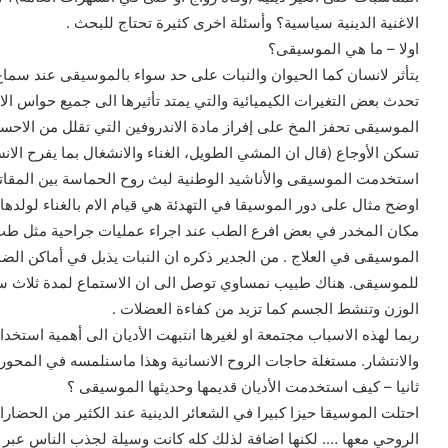
الاغنية الدينية سياسية؟ وأسئلة اخرى كثيرة تحتاج للبحث .
اولا – ما هي الموسيقى؟
يتأثر لانسان كما الحيوان والنبات على حد سواء بالموسيقى عند سما
تحدث بعض التغيرات الكيميائية والتي يمتد تأثيرها الى جميع حواس الا
الموسيقى تحفز المخ على إفراز مادة الاندروفين التي تقلل من الاحسا
تسكن الأوجاع (قال ان المشي الطويل، الغناء والانشغال بما يفرح الا
استخدمت الموسيقى والأناشيد الوطنية لبث روح الحماسة بين المقاتل
اوضح مثال على دور الموسيقا في التهدئة هي قيام الام بالغناء لولدها
مكان المخدر في بعض افرع الطب عند اجراء عمليات جراحية مثل طب
الموسيقى في العلاج . من الجدير ذكره ان النبات يذبل في أماكن الضوض
للموسيقى. هناك طبيب نمساوي توصل الى ان الاستماع لمدة ثلاث سا
الوزن وتنشط الجسم كما تزيد من كفاءة العضلات .
ربما لهذه الاسباب مجتمعة او لغيرها انتبهت الأديان الى أهمية استخ
والانتشار. مستغلة حاجات الروح الانسانية وهذا ماسنلمسه في المحور ا
ثانيا – كيف استخدمت الأديان قديمها وحديثها الموسيقى ؟
احتلت الموسيقا حيزا كبيرا في الشعائر الدينية عند الكثير من الحضارا
الروحي معها …. لكنها اضافة لذلك كله كانت وسيلة لجذب الناس عبر م