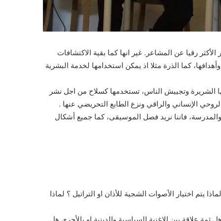
أكثر رقيا عن المشاعر. غير انها كما بقية الاكتشافات
افها، كما الذرة مثلا اذ يمكن استخدامها لخدمة البشرية
تها الشريرة وتجييش الناس، تستخدمها كسلاح من اجل نشر
روحي الإنساني والراقي ونزع الطابع التحريضي عنها .
 والمدرسة، فاننا نريد فصل الموسيقى، كما جميع أشكال
ذا يتم اختيار الأصوات الشجية للأذان او التراتيل ؟ لماذا
 ثمة علاقة بين الاغنية السياسية والدينية او بالأحرى هل