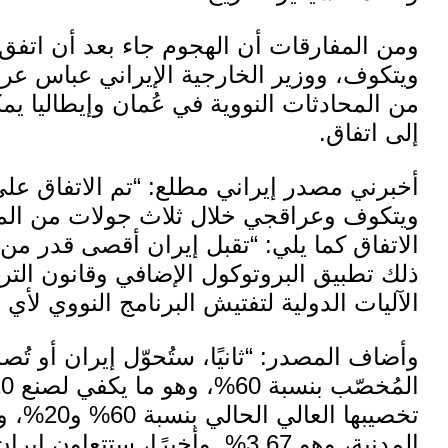
ومن المفارقات أن الهجوم جاء بعد أن اتف
ويتكوف، ووزير الخارجية الإيراني عباس عرا
من المحادثات النووية في عُمان وإيطاليا 
إلى اتفاق.
أخبرني مصدر إيراني مطلع: “تم الاتفاق على 
ويتكوف وعراقجي خلال ثلاث جولات من ال
الاتفاق كما يلي: “تقبل إيران أقصى قدر من 
الآليات الدولية لتفتيش البرنامج النووي لأي د
وأضاف المصدر: “ثانيًا، ستُحوّل إيران أو تُص
تخصيبها ا
المدنية، وهو 3.67%. وأخيرًا، ستتعاو