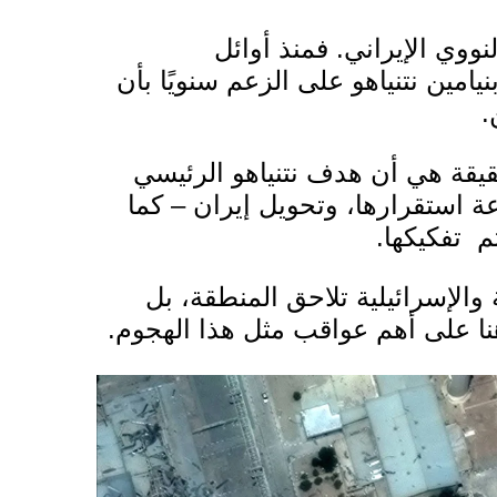
ووي الإيراني. فمنذ أوائل
يامين نتنياهو
على
الزعم سنويًا بأن
ن.
الحقيقة هي أن هدف نتنياهو الرئيسي
ة استقرارها، وتحويل إيران – كما
م تفكيكها.
الإسرائيلية تلاحق المنطقة، بل
ا على أهم عواقب مثل هذا الهجوم.