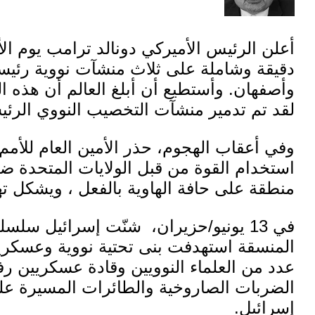
أعلن الرئيس
الأميركي
دونالد ترامب يوم ال
دقيقة وشاملة على ثلاث منشآت نووية رئيسية
وأصفهان. وأستطيع أن أبلغ العالم أن هذه ال
لقد تم تدمير منشآت التخصيب النووي الرئيسية
وفي أعقاب الهجوم،
حذر
الأمين العام للأم
استخدام القوة من قبل الولايات المتحدة ض
منطقة على حافة الهاوية بالفعل ، ويشكل تهد
في 13 يونيو/حزيران،
شنّت
إسرائيل
سلسلة 
المنسقة استهدفت بنى تحتية نووية وعسكرية
عدد من العلماء النوويين
وقادة عسكريين رف
الضربات الصاروخية والطائرات المسيرة ع
إسرائيل.