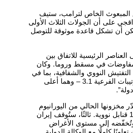
ق المبعوث الخاص لترامب، ستيف
قجي على أن الجولات الثلاث الأولى
يمكن أن تشكل قاعدة موثوقة للتوصل
العناصر الرئيسية للاتفاق بين
مفاوضات في مسقط وروما. وكان
التفتيش النووي والشفافية، بما في
ذلك تطبيق البروتوكول الإضافي وقانون الترتيبات الفرعية 3.1 – وهما أعلى
ولة”.
دّر مخزونها الحالي من اليورانيوم
المُخصّب بنسبة 60%، وهو ما يكفي لصنع 10 قنابل نووية. ثالثًا، ستُوقف إيران
لعالي الحالي بنسبة 60% و20%، وتُخفّضه إلى مستوى الأغراض
ن إيران تعاونًا كاملًا مع الوكالة الدولية