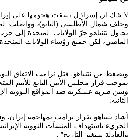
لا شك أن إسرائيل نسقت هجومها على إيران 
وحلف شمال الأطلسي (الناتو)، وواصلت الح
يحاول نتنياهو
جرّ
الولايات المتحدة إلى حرب
الماضي، لكن جميع رؤساء الولايات المتحدة 
وبضغط من نتنياهو،
قتل
ترامب الاتفاق النوو
بموجب
قرار مجلس الأمن التابع للأمم المتحدة 
وشن ضربة عسكرية ضد المواقع النووية الإيرا
الثانية.
أشاد نتنياهو بقرار ترامب بمهاجمة إيران. وق
الجريء باستهداف المنشآت النووية الإيرانية 
والعادلة سيغير التاريخ” .