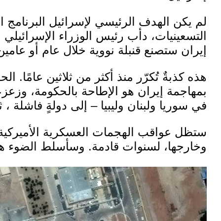
لم يكن الهدف الرئيسي لإسرائيل البرنامج الن
التسعينيات، دأب رئيس الوزراء الإسرائيلي بن
إيران ستصنع قنبلة نووية خلال عام أو عامي
هذه كذبةٌ تُكرّر منذ أكثر من ثلاثين عامًا. 
بمهاجمة إيران
هو الإطاحة بالحكومة، وزعزع
في سوريا ولبنان وليبيا
–
إلى
دولةٍ
فاشلة
، ث
ستظل عواقب الهجمات العسكرية الأميركية و
وخارجها، لسنوات قادمة. وسأسلط الضوء هن