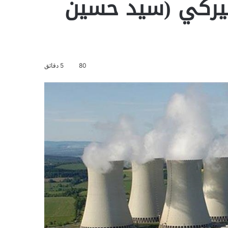
أميركي (سيد حسين
80
5 دقائق