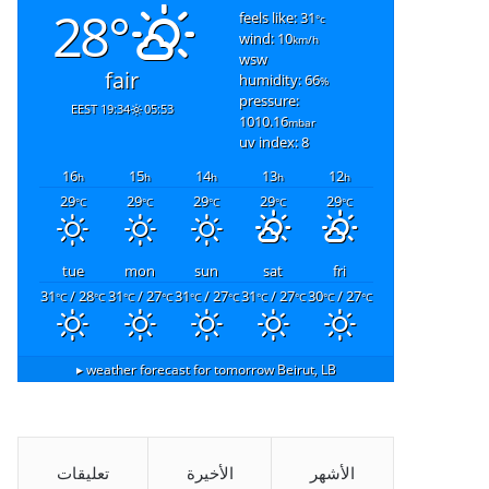
28°
feels like: 31
°c
wind: 10
km/h
wsw
fair
humidity: 66
%
pressure:
19:34 EEST
05:53
1010.16
mbar
uv index: 8
16
15
14
13
12
h
h
h
h
h
29
29
29
29
29
°C
°C
°C
°C
°C
tue
mon
sun
sat
fri
31
/ 28
31
/ 27
31
/ 27
31
/ 27
30
/ 27
°C
°C
°C
°C
°C
°C
°C
°C
°C
°C
weather forecast for tomorrow ▸
Beirut, LB
الأشهر
الأخيرة
تعليقات