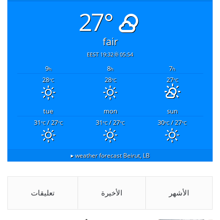
27°
fair
19:32 EEST
05:54
9
8
7
h
h
h
28
28
27
°C
°C
°C
tue
mon
sun
31
/ 27
31
/ 27
30
/ 27
°C
°C
°C
°C
°C
°C
weather forecast ▸
Beirut, LB
الأشهر
الأخيرة
تعليقات