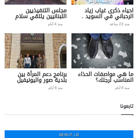
احياء ذكرى غياب زياد
مجلس التنفيذيين
الرحباني في السويد .
اللبنانيين يلتقي سلام
منذ 23 ساعة
منذ 4 أيام
ما هي مواصفات الحذاء
برنامج دعم المرأة بين
المناسب لرجلك؟
بلدية صور واليونيفيل
منذ 6 أيام
منذ 6 أيام
تابعونا
BEIRUT, LB