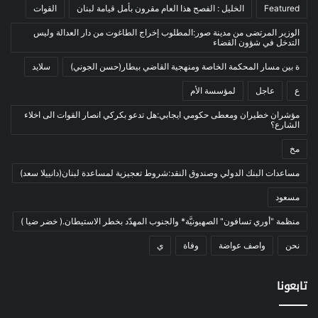
Featured
الخليل : الفصح هذا العام مقرون بأمل قيامة لبنان
القوات
المحكمة الخاصة
(11)
الوزير المرتضى من مدينة صور:المطلوب إخراج الطاغوت من دار العدالة وليس
بيئة
(2)
التدخل في شؤون القضاء
ثقافة
(1٬228)
ة بين مسار المحكمة الخاصة ومنهجية القاضي بيطار(حسن الجوني)
سلايد
أدب وشعر
(133)
ع
عاجل
لمؤسسة الأم
إعلام
(108)
مؤشران خطيران ومعطى حكومي ايجابي:هل تدعو بكركي انصار القوات الى اخلاء
الشارع؟
بروفايل
(1)
مخ
تراث
(24)
تربية وتعليم
(73)
مساعدات البنك الدولي وصندوق النقد:شروط تعجيزية لمساعدة لبنان(دانييلا سعد)
فلسفة
(22)
مسعود
فنون
(213)
منظمة "أوري تسافون" الصهيونيَّة* والجنوب المهدّد بخطر الاستيطان.( خضر ضيا )
في مثل هذا اليوم
(79)
نحن
واصف عواضة
وفاة
ي
قصة
(7)
تابعونا
كتاب
(169)
نقاش
(2)