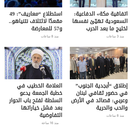
اتفاقية مكة» الدفاعية:
استطلاع “معاريف”: 49
السعودية تهيّئ نفسها
مقعدًا لائتلاف نتنياهو..
لخليج ما بعد الحرب
و57 للمعارضة
منذ 3 ساعات
منذ 8 ساعات
إطلاق “أبجدية الجنوب”
العلامة الخطيب في
في حضور ثقافي لبنان
خطبة الجمعة يدعو
وعربي: قصائد في الأرض
السلطة لفتح باب الحوار
والحب والحرية
بعد فشل خياراتها
التفاوضية
منذ 8 ساعات
منذ 16 ساعة