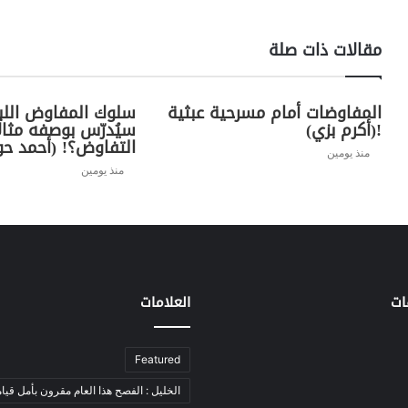
مقالات ذات صلة
المفاوضات أمام مسرحية عبثية
سلوك المفاوض اللب
!(أكرم بزي)
سيُدرّس بوصفه مثال
التفاوض؟! (أحمد حو
منذ يومين
منذ يومين
ات
العلامات
Featured
الخليل : الفصح هذا العام مقرون بأمل قيام