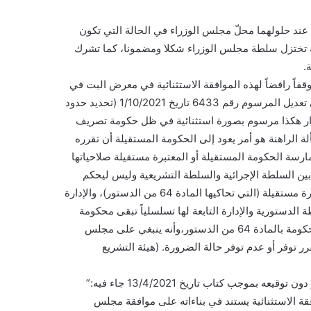
 عند حلولهما محلّ مجلس الوزراء في الحالة التي تكون
ية تختزل سلطة مجلس الوزراء شكلا ومضمونا، كما تشرك
.
فاً رافضاً لهذه الموافقة الاستثنائية في معرض البت في
سؤالٍ وجهه وزير الخارجية والمغتربين حول مشروع مرسوم يرمي الى تعديل المرسوم رقم 6433 تاريخ 1/10/2021 (تحديد حدود
لإصدار هكذا مرسوم بصورة استثنائية في ظل حكومة تصريف
 الراهنة هو أمر يعود إلى الحكومة المستقيلة أن تقرره
رسة الحكومة المستقيلة أو المعتبرة مستقيلة صلاحياتها
 بين السلطة الإجرائية والسلطة التشريعية وليس ليحكم
العلاقة العامودية التسلسلية بين السلطة الإجرائية المستقيلة أو المعتبرة مستقيلة (التي تحاكيها المادة 64 من الدستور)، والإدارة
 الدستورية والإدارة التابعة لها تسلسلياً تبقى محكومة
بقواعد تصريف الأعمال التي جهد الاجتهاد في بلورتها ، وهي ليست محكومة بالمادة 64 من الدستور،وأنه ينبغي على مجلس
 اعمال وفقاً للمادة 64 من الدستور ليقرر توفر أو عدم توفر حالة الضرورة. (هيئة التشريع
استناداً إلى هذا الرأي، ردّ رئيس الجمهورية مشروع المرسوم المذكور دون توقيعه بموجب كتاب تاريخ 13/4/2021 جاء فيه:”
ة الاستثنائية يستند في بناءاته على موافقة مجلس