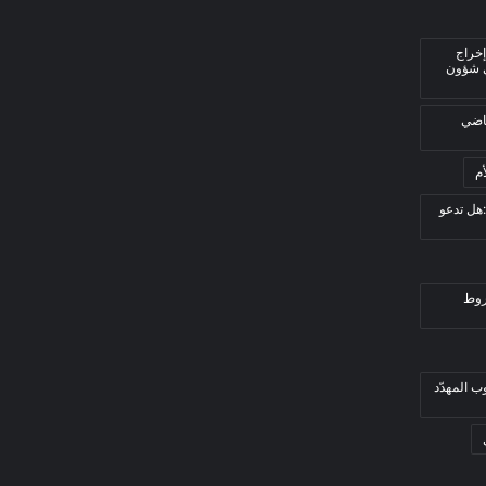
إخراج
ي شؤون
قاضي
م
هل تدعو
روط
ب المهدّد