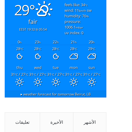
29°
feels like: 34
°c
wind: 11
sw
km/h
humidity: 76
%
fair
pressure:
1006.1
mbar
19:32 EEST
05:54
uv index: 0
0
23
22
21
20
h
h
h
h
h
28
28
28
28
29
°C
°C
°C
°C
°C
thu
wed
tue
mon
sun
31
/ 27
31
/ 27
31
/ 27
31
/ 27
31
/ 27
°C
°C
°C
°C
°C
°C
°C
°C
°C
°C
weather forecast for tomorrow ▸
Beirut, LB
الأشهر
الأخيرة
تعليقات