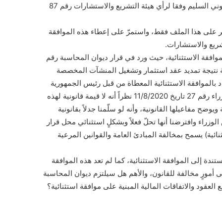
الوزراء، الأمر الذي لم يحصل، على ما يجب عليه ان يكون الوضع القانوني السليم وفقا لرأي هيئة التشريع والاستشارات رقم 87
صر على هذا الملف فقط، واستمرّ على إعطاء هذه الموافقة
شريع والاستشارات.
افقة الاستثنائية، حيث ورد في قرار ديوان المحاسبة رقم
 المخالفات الحاصلة نتيجة تمديد عقد استثمار وتشغيل المنشآت المخصصة
اد بالموافقة الاستثنائية المعطاة من قبل رئيس الجمهورية
ورئيس مجلس الوزراء حتى لو ورد ذكرها في تعميم رئيس مجلس الوزراء رقم 27 تاريخ 11/8/2020 نظراً أنه لا قيمة قانونية لهذه
ضح مفاعيلها القانونية، وأنه لو سلّمنا جدلاً بقانونية
زراء وافترضنا أنها تحلّ فعلاً وبشكلٍ استثنائي محل قرار
نائية) يسمح بمخالفة المبادئ العامة والقوانين المرعية
ندة إلى الموافقة الاستثنائية، كما لم تعد هذه الموافقة
ى أمورٍ مخالفة للقانون، والأهم هل سيلتزم ديوان المحاسبة
 العقود والاتفاقات المالية المبنية على موافقة استثنائية؟