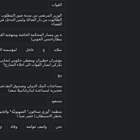
القوات
الوزير المرتضى من مدينة صور:المطلوب 
الطاغوت من دار العدالة وليس التدخل ف
القضاء
ة بين مسار المحكمة الخاصة ومنهجية ال
بيطار(حسن الجوني)
سلايد
ع
عاجل
لمؤسسة الأ
مؤشران خطيران ومعطى حكومي ايجابي:
بكركي انصار القوات الى اخلاء الشارع؟
مخ
مساعدات البنك الدولي وصندوق النقد:ش
تعجيزية لمساعدة لبنان(دانييلا سعد)
مسعود
منظمة "أوري تسافون" الصهيونيَّة* والجنو
بخطر الاستيطان.( خضر ضيا )
نحن
واصف عواضة
وفاة
ي