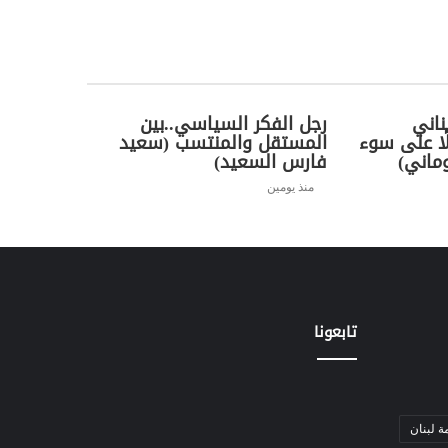
ناني
رجل الفكر السياسي..بين
ًا على سوء
المستقل والمنتسب (سعيد
ماني)
فارس السعيد)
منذ يومين
تابعونا
ة لبنان