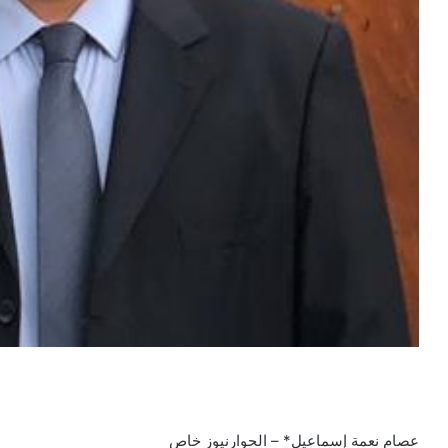
عصام نعمة إسماعيل* – الحوارنيوز خاص