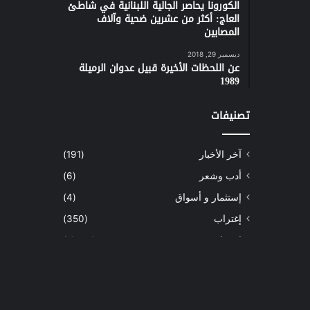
الكورونا يحاصر الجالية اللبنانية في شاطئ
العاج: أكثر من عشرين ضحية وآلاف
المصابين
ديسمبر 29, 2018
عن اللحظات الأخيرة قبيل عدوان الرميلة
1989
تصنيفات
آخر الأخبار
(191)
أدب وشعر
(6)
إستثمار و أسواق
(4)
إغتراب
(350)
إقتصاد
(1٬040)
أسهم
(2)
إعمار
(3)
بيئة
(16)