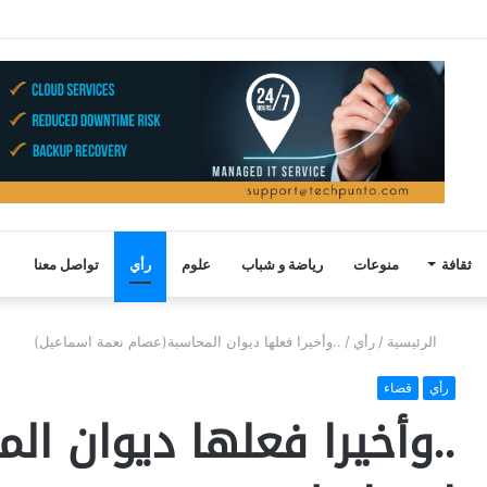
ثقافة
منوعات
رياضة و شباب
علوم
رأي
تواصل معنا
الرئيسية
/
رأي
/
..وأخيرا فعلها ديوان المحاسبة(عصام نعمة اسماعيل)
رأي
قضاء
..وأخيرا فعلها ديوان ال