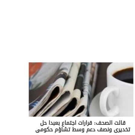
قالت الصحف: قرارات اجتماع بعبدا حل
تخديري ونصف دعم وسط تشاؤم حكومي