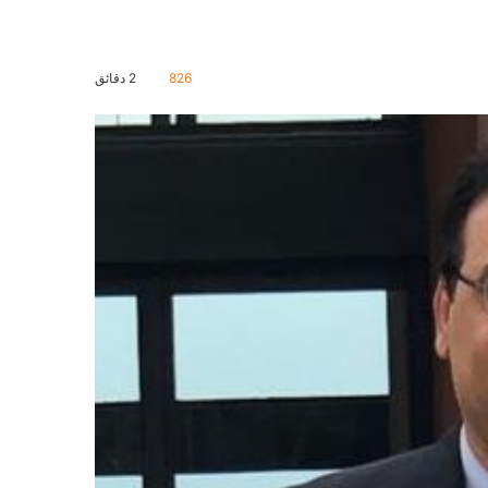
826
2 دقائق