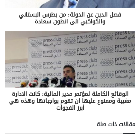
h
o
in
el
h
w
a
ar
p
t
e
at
itt
c
فصل الدين عن الدولة: من بطرس البستاني
والكواكبي الى انطون سعادة
e
y
gr
s
er
e
Li
a
A
b
n
m
p
o
k
p
o
k
الوقائع الكاملة لمؤتمر مدير المالية: كانت الادارة
مغيبة وممنوع عليها ان تقوم بواجباتها وهذه هي
أبرز الفجوات
مقالات ذات صلة