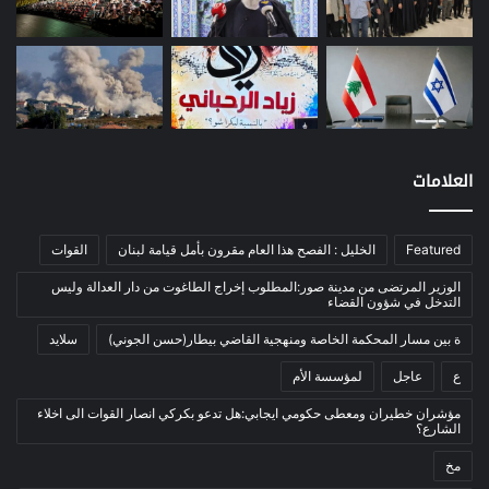
معادن
(1)
موازنة
(4)
نفط
(91)
اتصالات
(26)
اخبار مصورة
(100)
العلامات
الرئيسية
(56)
العالم العربي
(12)
Featured
الخليل : الفصح هذا العام مقرون بأمل قيامة لبنان
القوات
المحكمة الخاصة
(11)
الوزير المرتضى من مدينة صور:المطلوب إخراج الطاغوت من دار العدالة وليس
بيئة
(2)
التدخل في شؤون القضاء
ثقافة
(1٬228)
ة بين مسار المحكمة الخاصة ومنهجية القاضي بيطار(حسن الجوني)
سلايد
أدب وشعر
(133)
ع
عاجل
لمؤسسة الأم
إعلام
(108)
مؤشران خطيران ومعطى حكومي ايجابي:هل تدعو بكركي انصار القوات الى اخلاء
الشارع؟
بروفايل
(1)
مخ
تراث
(24)