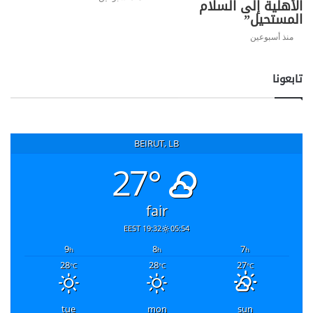
الأهلية إلى السلام
المستحيل”
منذ أسبوعين
تابعونا
BEIRUT, LB
27°
fair
19:32 EEST
05:54
9
8
7
h
h
h
28
28
27
°C
°C
°C
tue
mon
sun