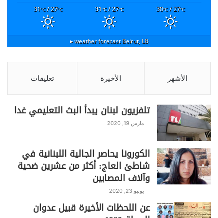
31
/ 27
31
/ 27
30
/ 27
°C
°C
°C
°C
°C
°C
weather forecast ▸
Beirut, LB
الأشهر
الأخيرة
تعليقات
تلفزيون لبنان يبدأ البث التعليمي غدا
مارس 19, 2020
الكورونا يحاصر الجالية اللبنانية في
شاطئ العاج: أكثر من عشرين ضحية
وآلاف المصابين
يونيو 23, 2020
عن اللحظات الأخيرة قبيل عدوان