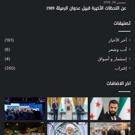
ديسمبر 29, 2018
عن اللحظات الأخيرة قبيل عدوان الرميلة 1989
تصنيفات
آخر الأخبار
(191)
أدب وشعر
(6)
إستثمار و أسواق
(4)
إغتراب
(350)
إقتصاد
(1٬039)
اخر الاضافات
أسهم
(2)
إعمار
(3)
بيئة
(16)
دراسة
(24)
طاقة
(12)
مصارف
(168)