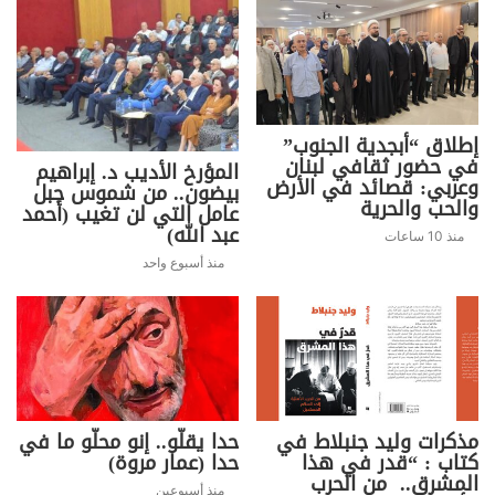
إطلاق “أبجدية الجنوب”
في حضور ثقافي لبنان
المؤرخ الأديب د. إبراهيم
وعربي: قصائد في الأرض
بيضون.. من شموس جبل
والحب والحرية
عامل التي لن تغيب (أحمد
عبد الله)
منذ 10 ساعات
منذ أسبوع واحد
مذكرات وليد جنبلاط في
حدا يقلّو.. إنو محلّو ما في
كتاب : “قدر في هذا
حدا (عمار مروة)
المشرق.. من الحرب
منذ أسبوعين