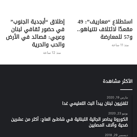
استطلاع “معاريف”: 49
إطلاق “أبجدية الجنوب”
مقعدًا لائتلاف نتنياهو..
في حضور ثقافي لبنان
و57 للمعارضة
وعربي: قصائد في الأرض
والحب والحرية
منذ 11 ساعة
منذ 12 ساعة
الأكثر مشاهدة
مارس 19, 2020
تلفزيون لبنان يبدأ البث التعليمي غدا
يونيو 23, 2020
الكورونا يحاصر الجالية اللبنانية في شاطئ العاج: أكثر من عشرين
ضحية وآلاف المصابين
ديسمبر 29, 2018