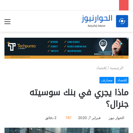
الق
الرئيسية
/
إقتصاد
إقتصاد
مصارف
ماذا يجري في بنك سوسيته
جنرال؟
الحوار نيوز
فبراير 7, 2020
787
2 دقائق