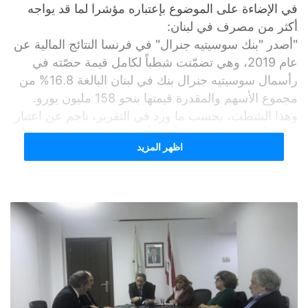
في الإضاءة على الموضوع بإعتباره مؤشرا لما قد يواجه
أكثر من مصرف في لبنان:
"أصدر "بنك سوسيتيه جنرال" في فرنسا النتائج المالية عن
عام 2019، وهي تضمّنت شطباً لكامل قيمة حصّته في
رأسمال سوسيتيه جنرال بنك في لبنان البالغة 16.8% من
مجموع الأسهم والمقدرة قيمتها بنحو 158 مليون يورو.
وهذا الشطب، بحسب ما ورد في التقرير، ناجم عن اعتبار
هذه الأسهم تساوي صفراً وفقاً لحساب "الدخل الصافي
اظهر المزيد
من الشركات والمحتسب على أساس الرساميل". هذا
الأمر يعني أن المصرف الفرنسي لم يكتفِ بإلغاء المداخيل
الصافية من هذه المساهمة في المصرف اللبناني، بل ألغى
أيضاً كل رأس المال الموظّف في هذا المصرف المصنّف
متعثّراً.
وقالت مصادر مطلعة إن الجانب الفرنسي أعرب لنظرائه
اللبنانيين عن امتعاضه من طريقة إدارة الأعمال المصرفية
والاستثمارات التي قام بها المصرف في لبنان والخارج،