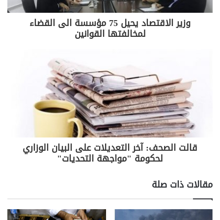
وخصوصاً اكتتاب المصرف ورئيسه أنطون صحناوي بنسبة
عالية من أسهم شركة سوليدير المتعثرة أصلاً، إضافة الى
وزير الاقتصاد يحيل 75 مؤسسة الى القضاء
مساهمات "غير فعالة" في مؤسسات عقارية ومالية في
لمخالفتها القوانين
لبنان والعالم.
وحذرت مصادر مصرفية من أن الخطوة الفرنسية
ستضعف الثقة بالمصرف اللبناني، وستدفع شركاء
المصرف في عدد من دول العالم الى التصرف بحذر من
الآن فصاعداً، ما سينعكس سلباً على وضعه، وسط
شائعات عن عمليات نقل للودائع من المصرف المذكور
الى مصارف أخرى في لبنان.
قالت الصحف: آخر التعديلات على البيان الوزاري
وكانت لجنة الرقابة على المصارف في بيروت قد
لحكومة "مواجهة التحديات"
استدعت إدارة المصرف الى اجتماعات منتصف الشهر
الماضي لمراجعة واقع المصرف، وتغيّب الصحناوي عن
مقالات ذات صلة
الاجتماع وأوفد مديره العام جورج صغبيني، الذي أفاد يومها
عن اجتماع الجمعية العمومية للمصرف في 23 كانون
الثاني الماضي لبحث زيادة رأس المال. لكن تبيّن أن