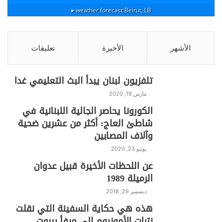
weather forecast ▸
Beirut, LB
S
C
Pr
T
W
T
F
h
o
in
el
h
w
a
الأشهر
الأخيرة
تعليقات
ar
p
t
e
at
itt
c
e
y
gr
s
er
e
تلفزيون لبنان يبدأ البث التعليمي غدا
Li
a
A
b
مارس 19, 2020
n
m
p
o
الكورونا يحاصر الجالية اللبنانية في
شاطئ العاج: أكثر من عشرين ضحية
k
p
o
وآلاف المصابين
k
يونيو 23, 2020
عن اللحظات الأخيرة قبيل عدوان
الرميلة 1989
ديسمبر 29, 2018
هذه هي حكاية السفينة التي نقلت
نترات الأمونيوم الى مرفأ بيروت