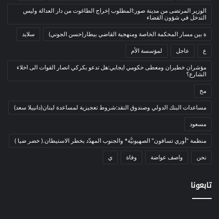
معادن
(1)
الوزير المرتضى من مدينة صور:المطلوب إخراج الطاغوت من دار العدالة وليس
التدخل في شؤون القضاء
موازنة
(4)
ة بين مسار المحكمة الخاصة ومنهجية القاضي بيطار(حسن الجوني)
سلايد
نفط
(91)
ع
عاجل
لمؤسسة الأم
اتصالات
(26)
اخبار مصورة
(100)
مؤشران خطيران ومعطى حكومي ايجابي:هل تدعو بكركي انصار القوات الى اخلاء
الشارع؟
الرئيسية
(56)
مخ
العالم العربي
(12)
مساعدات البنك الدولي وصندوق النقد:شروط تعجيزية لمساعدة لبنان(دانييلا سعد)
المحكمة الخاصة
(11)
مسعود
بيئة
(2)
منظمة "أوري تسافون" الصهيونيَّة* والجنوب المهدّد بخطر الاستيطان.( خضر ضيا )
ثقافة
(1٬228)
نحن
أدب وشعر
واصف عواضة
وفاة
ي
(133)
إعلام
(108)
تابعونا
بروفايل
(1)
تراث
(24)
تربية وتعليم
(73)