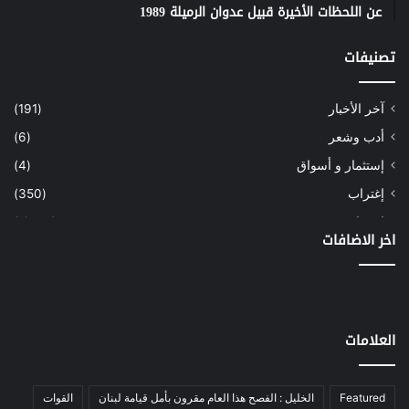
عن اللحظات الأخيرة قبيل عدوان الرميلة 1989
تصنيفات
آخر الأخبار
(191)
أدب وشعر
(6)
إستثمار و أسواق
(4)
إغتراب
(350)
إقتصاد
(1٬039)
اخر الاضافات
أسهم
(2)
إعمار
(3)
بيئة
(16)
العلامات
دراسة
(24)
طاقة
(12)
مصارف
(168)
Featured
الخليل : الفصح هذا العام مقرون بأمل قيامة لبنان
القوات