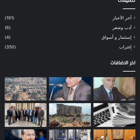
تصنيفات
آخر الأخبار
(191)
أدب وشعر
(6)
إستثمار و أسواق
(4)
إغتراب
(350)
إقتصاد
(1٬039)
اخر الاضافات
أسهم
(2)
إعمار
(3)
بيئة
(16)
دراسة
(24)
طاقة
(12)
مصارف
(168)
معادن
(1)
موازنة
(4)