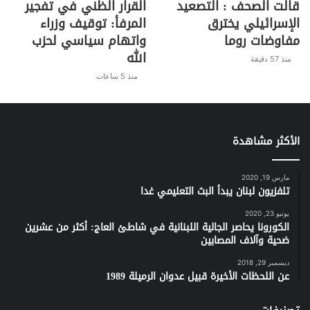
قالت الصحف : التصعيد
القرار الظني في تفجير
الإسرائيلي يخترق
المرفأ: توقيف وزراء
مفاوضات روما
واتهام سياسي لحزب
الله
منذ 57 دقيقة
منذ 5 ساعات
الأكثر مشاهدة
مارس 19, 2020
تلفزيون لبنان يبدأ البث التعليمي غدا
يونيو 23, 2020
الكورونا يحاصر الجالية اللبنانية في شاطئ العاج: أكثر من عشرين
ضحية وآلاف المصابين
ديسمبر 29, 2018
عن اللحظات الأخيرة قبيل عدوان الرميلة 1989