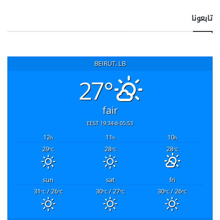
تابعونا
BEIRUT, LB
27°
fair
19:34 EEST
05:53
12
11
10
h
h
h
29
28
28
°C
°C
°C
sun
sat
fri
31
/ 26
30
/ 27
30
/ 26
°C
°C
°C
°C
°C
°C