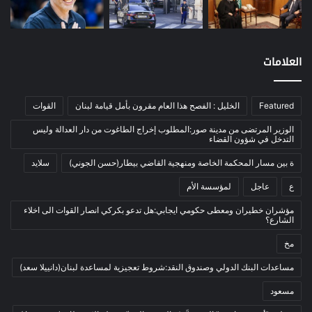
نفط
(91)
اتصالات
(26)
اخبار مصورة
(100)
العلامات
الرئيسية
(56)
العالم العربي
(12)
Featured
الخليل : الفصح هذا العام مقرون بأمل قيامة لبنان
القوات
المحكمة الخاصة
(11)
الوزير المرتضى من مدينة صور:المطلوب إخراج الطاغوت من دار العدالة وليس
بيئة
(2)
التدخل في شؤون القضاء
ثقافة
(1٬227)
ة بين مسار المحكمة الخاصة ومنهجية القاضي بيطار(حسن الجوني)
سلايد
أدب وشعر
(133)
ع
عاجل
لمؤسسة الأم
إعلام
(108)
مؤشران خطيران ومعطى حكومي ايجابي:هل تدعو بكركي انصار القوات الى اخلاء
الشارع؟
بروفايل
(1)
مخ
تراث
(24)
تربية وتعليم
(73)
مساعدات البنك الدولي وصندوق النقد:شروط تعجيزية لمساعدة لبنان(دانييلا سعد)
فلسفة
(22)
مسعود
فنون
(213)