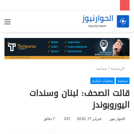
الق
الرئيسية
/
سياسة
سياسة
محليات لبنانية
قالت الصحف: لبنان وسندات
اليوروبوندز
الحوار نيوز
فبراير 17, 2020
231
7 دقائق