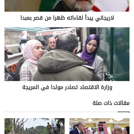
سياسياً، لا شك في ان خطاب الرئيس سعد الحريري
الجمعة الماضي في ذكرى اغتيال والده الشهيد رفيق
لاريجاني يبدأ لقاءاته ظهرا من قصر بعبدا
‏الحريري سيترك تداعياته السياسية على المرحلة المقبلة،
وربما على المدة المتبقية من عمر الولاية الرئاسية ‏للرئيس
ميشال عون التي تجاوزت نصفها، بحسم الحريري موت
التسوية الرئاسية، مع ما سيرافق المرحلة المقبلة ‏من
"مناوشات" سياسية ظهرت أولى معالمها في يوم الذكرى،
بالاشكالات المفتعلة في ساحة الشهداء، من "ابناء ‏الصف
الواحد"، في تحرك مشبوه استمر يومين ليعكر أجواء
مهرجان "بيت الوسط". والى ذلك، تتوقع أوساط
‏‏"مستقبلية" ان تتعامل السلطة مع الحريري والفريق
وزارة الاقتصاد تصادر مولدا في المريجة
المعارض بنوع من التضييق بدأت نذره تظهر في غير موقع
‏وادارة، ومن المرجح ان تتضاعف كلما ازداد منسوب
مقالات ذات صلة
المعارضة والتنسيق في هذا المجال‎.‎
‎ ‎
من جهة أخرى، بدا واضحاً ان رغبة رئيس "التيار الوطني
الحر" النائب جبران باسيل في التوجه الى المعارضة ‏لم