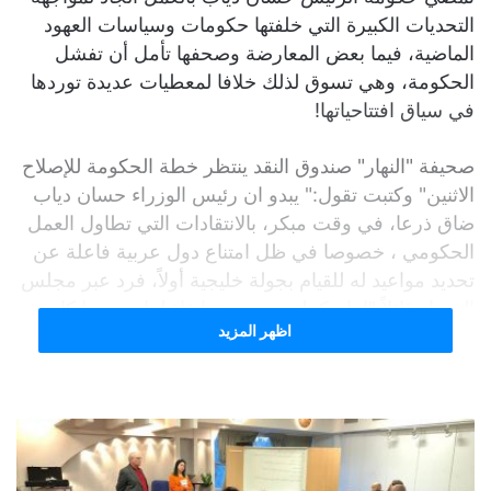
التحديات الكبيرة التي خلفتها حكومات وسياسات العهود
الماضية، فيما بعض المعارضة وصحفها تأمل أن تفشل
الحكومة، وهي تسوق لذلك خلافا لمعطيات عديدة توردها
في سياق افتتاحياتها!
صحيفة "النهار" صندوق النقد ينتظر خطة الحكومة للإصلاح
الاثنين" وكتبت تقول:" يبدو ان رئيس الوزراء حسان دياب
ضاق ذرعا، في وقت مبكر، بالانتقادات التي تطاول العمل
الحكومي ، ‏خصوصا في ظل امتناع دول عربية فاعلة عن
تحديد مواعيد له للقيام بجولة خليجية أولاً، فرد عبر مجلس
‏الوزراء قائلاً "إننا مكملون بمسيرة انقاذ لبنان، مهما كانت
اظهر المزيد
التحديات"، لافتاً الى وجود "أوركسترا بدأت عندما ‏اكتشفت
أنها لم تستطع العثور على أي خطأ لهذه الحكومة، تحرض
في الخارج ضد لبنان لمنع الدول الشقيقة ‏والصديقة من
مساعدته ماليا ومنعه من الانهيار"، معربا عن ثقته ان
"الدول الشقيقة والصديقة لن تتخلى عن ‏لبنان". وتحدث
عن "جهات لا تهتم بأن البلد ينهار، بل المهم عندهم أن