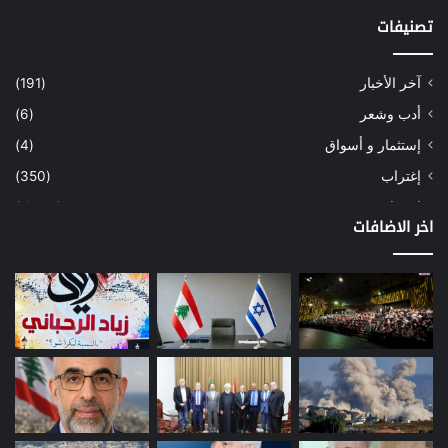
تصنيفات
آخر الأخبار
(191)
أدب وشعر
(6)
إستثمار و أسواق
(4)
إغتراب
(350)
إقتصاد
(1٬039)
اخر الاضافات
أسهم
(2)
إعمار
(3)
بيئة
(16)
دراسة
(24)
طاقة
(12)
مصارف
(168)
معادن
(1)