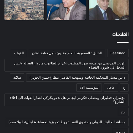
موازنة
(4)
نفط
(91)
اتصالات
(26)
اخبار مصورة
(100)
العلامات
الرئيسية
(56)
العالم العربي
(12)
Featured
الخليل : الفصح هذا العام مقرون بأمل قيامة لبنان
القوات
المحكمة الخاصة
(11)
الوزير المرتضى من مدينة صور:المطلوب إخراج الطاغوت من دار العدالة وليس
بيئة
(2)
التدخل في شؤون القضاء
ثقافة
(1٬227)
ة بين مسار المحكمة الخاصة ومنهجية القاضي بيطار(حسن الجوني)
سلايد
أدب وشعر
(133)
ع
عاجل
لمؤسسة الأم
إعلام
(108)
مؤشران خطيران ومعطى حكومي ايجابي:هل تدعو بكركي انصار القوات الى اخلاء
الشارع؟
بروفايل
(1)
مخ
تراث
(24)
تربية وتعليم
(73)
مساعدات البنك الدولي وصندوق النقد:شروط تعجيزية لمساعدة لبنان(دانييلا سعد)
فلسفة
(22)
مسعود