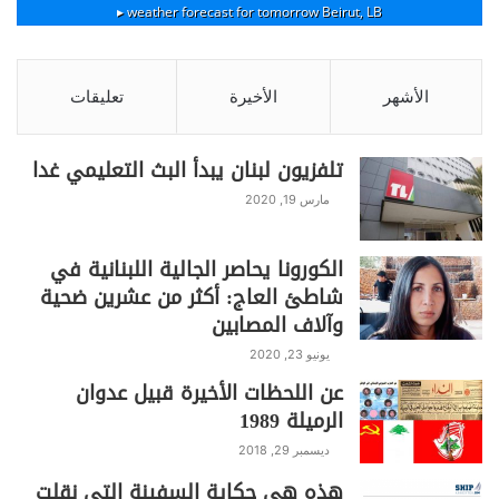
مختلف الصّعد، وعندها يجب السعي لحلول جذرية
weather forecast for tomorrow ▸
Beirut, LB
يستطيع اللبنانيون من خلالها أن يعيشوا الاستقرار
في كل مجاري حياتهم بلا حروب دائمة وفتن
الأشهر
الأخيرة
تعليقات
مستجدّة وخلافات طائفية ومذهبية ومناطقية.
تلفزيون لبنان يبدأ البث التعليمي غدا
S
C
Pr
T
W
T
F
مارس 19, 2020
h
o
in
el
h
w
a
ar
p
t
e
at
itt
c
الكورونا يحاصر الجالية اللبنانية في
e
y
gr
s
er
e
شاطئ العاج: أكثر من عشرين ضحية
وآلاف المصابين
Li
a
A
b
يونيو 23, 2020
n
m
p
o
عن اللحظات الأخيرة قبيل عدوان
k
p
o
الرميلة 1989
k
ديسمبر 29, 2018
هذه هي حكاية السفينة التي نقلت