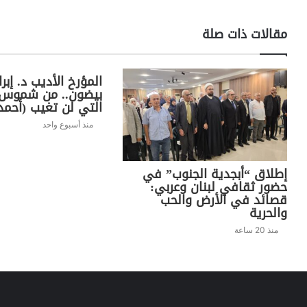
مقالات ذات صلة
المؤرخ الأديب د. إبر
بيضون.. من شموس 
التي لن تغيب (أحمد 
منذ أسبوع واحد
إطلاق “أبجدية الجنوب” في
حضور ثقافي لبنان وعربي:
قصائد في الأرض والحب
والحرية
منذ 20 ساعة