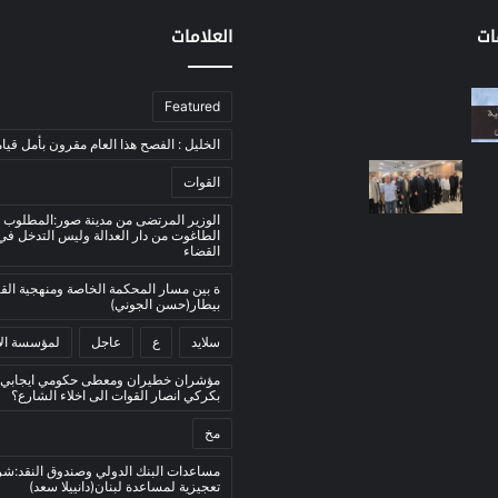
ات
العلامات
Featured
الخليل : الفصح هذا العام مقرون بأمل قيام
القوات
الوزير المرتضى من مدينة صور:المطلوب 
الطاغوت من دار العدالة وليس التدخل ف
القضاء
ة بين مسار المحكمة الخاصة ومنهجية ال
بيطار(حسن الجوني)
سلايد
ع
عاجل
لمؤسسة الأ
مؤشران خطيران ومعطى حكومي ايجابي:
بكركي انصار القوات الى اخلاء الشارع؟
مخ
مساعدات البنك الدولي وصندوق النقد:ش
تعجيزية لمساعدة لبنان(دانييلا سعد)