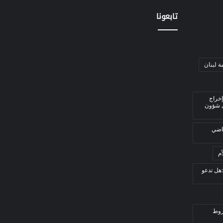
تابعونا
ة لبنان
إخراج
ي شؤون
قاضي
م
هل تدعو
روط