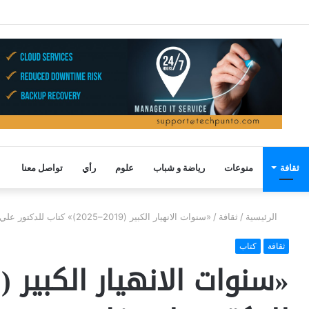
ثقافة
منوعات
رياضة و شباب
علوم
رأي
تواصل معنا
الرئيسية
/
ثقافة
/
«سنوات الانهيار الكبير (2019–2025)» كتاب للدكتور علي فاعور
ثقافة
كتاب