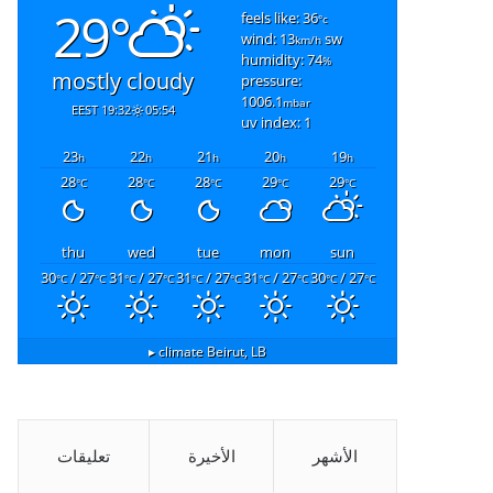
29°
feels like: 36
°c
wind: 13
sw
km/h
humidity: 74
%
mostly cloudy
pressure:
1006.1
mbar
19:32 EEST
05:54
uv index: 1
23
22
21
20
19
h
h
h
h
h
28
28
28
29
29
°C
°C
°C
°C
°C
thu
wed
tue
mon
sun
30
/ 27
31
/ 27
31
/ 27
31
/ 27
30
/ 27
°C
°C
°C
°C
°C
°C
°C
°C
°C
°C
climate ▸
Beirut, LB
الأشهر
الأخيرة
تعليقات