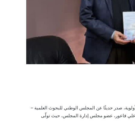
ولوية، صدر حديثًا عن المجلس الوطني للبحوث العلمية –
ير (2019–2025)» من إعداد الدكتور علي فاعور، عضو مجلس إدارة المجلس، حيث تولّى