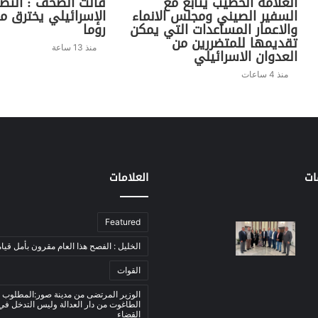
العلامة الخطيب يتابع مع
قالت الصحف : التص
السفير الصيني ومجلس الانماء
الإسرائيلي يخترق م
والاعمار المساعدات التي يمكن
روما
تقديمها للمتضررين من
منذ 13 ساعة
العدوان الاسرائيلي
منذ 4 ساعات
ات
العلامات
Featured
الخليل : الفصح هذا العام مقرون بأمل قيام
القوات
الوزير المرتضى من مدينة صور:المطلوب 
الطاغوت من دار العدالة وليس التدخل ف
القضاء