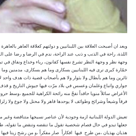
وبعد ان أصبحت العلاقة بين اللبنانيين و دولتهم كعلاقة العاهر بالعاهرة
اللذة، راحة في الذنب و ذنب عند الراحة، ندم في الرضا و رضا على 
وجهة نظر و وجهة النظر تشرع نفسها كقانون، رياء وخداع ونفاق في تب
خمّارة كبرى ترى فيه اللبنانيين بسكارى وما هم بسكارى، مدمنين وما ه
ثائرين وما هم بأبطال ولا بثوار ولا هم بأصحاب قضية ذات هدف واحد لأ
جواري واتباع وغلمان وعسس في بلاد مرّت فيها جيوش التاريخ و قذف ف
الأعراض سائلاً منويا حاقداً تفحّ منه رائحة الكراهية للجميع ،وسط حروب 
فرقاً وشيعاً وشرائح وطوائف لا يوحدها قاهر ولا محتل ولا جوع ولا زلزال
تعيش الدولة اللبنانية ازمة وجودية لأن عناصر نسيجها متناقضة وغير م
جعلها تبدو في حال فصام شخصية تقول ما تنقضه وتنقض ما تقوله، طم
هذيان بهذيان ،من طرح فيها افكاراً صار مفكراً ،و من رشح زيتا فيها صا