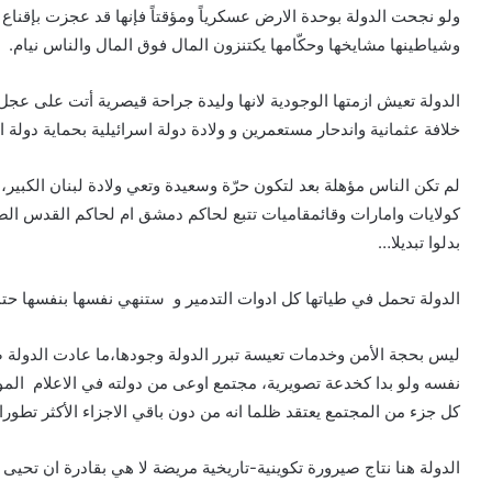
ولو نجحت الدولة بوحدة الارض عسكرياً ومؤقتاً فإنها قد عجزت بإقناع م
وشياطينها مشايخها وحكّامها يكتنزون المال فوق المال والناس نيام.
الدولة تعيش ازمتها الوجودية لانها وليدة جراحة قيصرية أتت على ع
خلافة عثمانية واندحار مستعمرين و ولادة دولة اسرائيلية بحماية دولة ام
لم تكن الناس مؤهلة بعد لتكون حرّة وسعيدة وتعي ولادة لبنان الكبي
كولايات وامارات وقائمقاميات تتبع لحاكم دمشق ام لحاكم القدس الصل
بدلوا تبديلا…
الدولة تحمل في طياتها كل ادوات التدمير و ستنهي نفسها بنفسها حتمًا، 
ليس بحجة الأمن وخدمات تعيسة تبرر الدولة وجودها،ما عادت الدولة 
نفسه ولو بدا كخدعة تصويرية، مجتمع اوعى من دولته في الاعلام الم
كل جزء من المجتمع يعتقد ظلما انه من دون باقي الاجزاء الأكثر تطورا
الدولة هنا نتاج صيرورة تكوينية-تاريخية مريضة لا هي بقادرة ان تحيى 