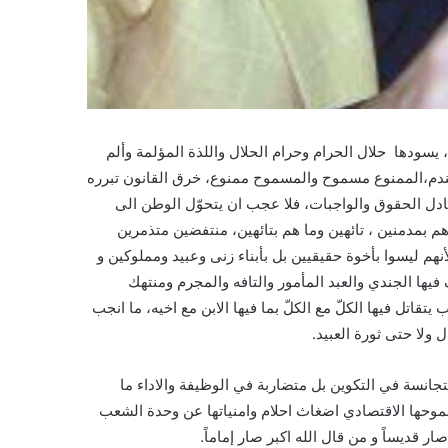
 ، يسودها حلال الحرام وحرام الحلال واللذة المؤلمة وألم
الندم،الممنوع مسموح والمسموح ممنوع، خرق القانون تبرره
ادل الحقوق والواجبات، فلا عجب ان يتحوّل الوطن الى
م بمدمنين ، تائهين وما هم بتائهين، منتفضين متذمرين
نهم ليسوا بأخوة حقيقيين بل بأبناء زنى وعبيد ومملوكين و
يها الجندي والعبد المأمور والتافه والمجرم ومنتهك
يتقاتل فيها الكلّ مع الكلّ بما فيها الابن مع اخيه، ما انجب
 ولا حتى ثورة العبيد.
تجانسة في التكوين بل متضاربة في الوظيفة والاداء ما
وحها الاقتصادي اضغاث احلام وامنياتها عن وحدة الشعب
ر قديساً و من قال الله اكبر صار إماماً.