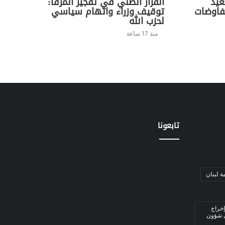
عيد
القرار الظني في تفجير المرفأ:
فاوضات
توقيف وزراء واتهام سياسي
لحزب الله
منذ 17 ساعة
تابعونا
ة لبنان
إخراج
ي شؤون