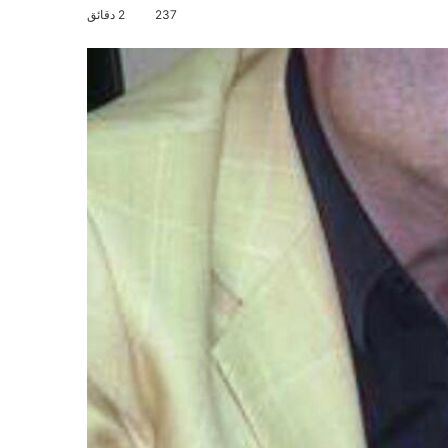
237
2 دقائق