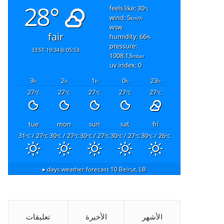
28°
feels like: 30
°c
wind: 5
km/h
wsw
fair
humidity: 66
%
pressure:
19:34 EEST
05:53
1008.13
mbar
uv index: 0
3
2
1
0
23
h
h
h
h
h
27
27
27
27
27
°C
°C
°C
°C
°C
tue
mon
sun
sat
fri
31
/ 27
30
/ 27
30
/ 27
30
/ 27
30
/ 26
°C
°C
°C
°C
°C
°C
°C
°C
°C
°C
10 days weather forecast ▸
Beirut, LB
الأشهر
الأخيرة
تعليقات