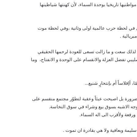
واطنيها تاريخيا بوحدة السماء، لأن كهنتها شياطينها
جل في لحظة حرب عالمية اولى وثانية ،وفي لحظة موت
بريالية .
ر، لذلك سعت و ما زالت تسعى للعودة لرحمها الحقيقي
يبي تفضل العزلة والانقسام على الوحدة و الانفتاح، وما
أإفلاساً أم بإنتحارٍ شنيع…
ضرورة بل اصبحت عبئاً وعقبة لتطوّر مجتمع منقسم على
وجه الاشبه بسوق بيع وشراء في سوق النخاسة.
 ورفعة ولأقرب الى اله السماء.
سليمة وبعافية ولا هي بقادرة ان تموت .