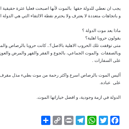
يجب ان نعطي للدولة حقها بالموت لأنها اصبحت فعليا عثرة حقيقية ام
و باتجاهات متعددة لا يعترف ولا يحترم نقطة الالتقاء التي هي الدولة ال
ماذا بعد موت الدولة ؟
يقولون حروبا اهلية؟
متى توقفت تلك الحروب الاهلية بالاصل؟.. كانت حروبا بالرصاص والمج
وبالصفقات والموت الجماعي، بالجوع و الفقر والقهر والمرض والعوز وال
على السفارات .
أليس الموت بالرصاص اسرع واكثر رحمة من موت بطيء مذل مقرف تسب
على عباده.
الدولة في ازمة وجودية، و افضل خياراتها الموت.
S
C
Pr
T
W
T
F