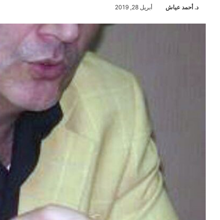
د. أحمد عياش
أبريل 28, 2019