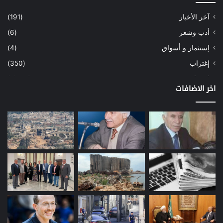
آخر الأخبار
(191)
أدب وشعر
(6)
إستثمار و أسواق
(4)
إغتراب
(350)
إقتصاد
(1٬039)
اخر الاضافات
أسهم
(2)
إعمار
(3)
بيئة
(16)
دراسة
(24)
طاقة
(12)
مصارف
(168)
معادن
(1)
موازنة
(4)
نفط
(91)