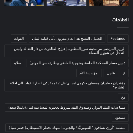
اتصالات
(26)
اخبار مصورة
(100)
العلامات
الرئيسية
(56)
العالم العربي
(12)
Featured
الخليل : الفصح هذا العام مقرون بأمل قيامة لبنان
القوات
المحكمة الخاصة
(11)
الوزير المرتضى من مدينة صور:المطلوب إخراج الطاغوت من دار العدالة وليس
بيئة
(2)
التدخل في شؤون القضاء
ثقافة
(1٬227)
ة بين مسار المحكمة الخاصة ومنهجية القاضي بيطار(حسن الجوني)
سلايد
أدب وشعر
(133)
ع
عاجل
لمؤسسة الأم
إعلام
(108)
مؤشران خطيران ومعطى حكومي ايجابي:هل تدعو بكركي انصار القوات الى اخلاء
الشارع؟
بروفايل
(1)
مخ
تراث
(24)
تربية وتعليم
(73)
مساعدات البنك الدولي وصندوق النقد:شروط تعجيزية لمساعدة لبنان(دانييلا سعد)
فلسفة
(22)
مسعود
فنون
(213)
منظمة "أوري تسافون" الصهيونيَّة* والجنوب المهدّد بخطر الاستيطان.( خضر ضيا )