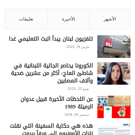
الحكم على صحة ما يقول.
الأشهر
الأخيرة
تعليقات
من المؤكد أن ما عبر عنه شمس الدين بصفته إعلاميا هو
تلفزيون لبنان يبدأ البث التعليمي غدا
من اختصاص محكمة المطبوعات، حتى ولو كان انتقادا
لجهاز أمني بقضية مدنية صرف!
مارس 19, 2020
S
C
Pr
T
W
T
F
الكورونا يحاصر الجالية اللبنانية في
h
o
in
el
h
w
a
شاطئ العاج: أكثر من عشرين ضحية
ar
p
t
e
at
itt
c
وآلاف المصابين
e
y
gr
s
er
e
يونيو 23, 2020
عن اللحظات الأخيرة قبيل عدوان
Li
a
A
b
الرميلة 1989
n
m
p
o
ديسمبر 29, 2018
k
p
o
هذه هي حكاية السفينة التي نقلت
k
نترات الأمونيوم الى مرفأ بيروت