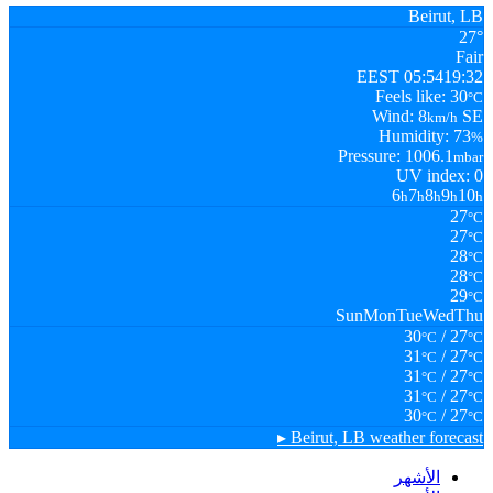
Beirut, LB
27°
Fair
05:54
19:32 EEST
Feels like: 30
°C
Wind: 8
SE
km/h
Humidity: 73
%
Pressure: 1006.1
mbar
UV index: 0
6
7
8
9
10
h
h
h
h
h
27
°C
27
°C
28
°C
28
°C
29
°C
Sun
Mon
Tue
Wed
Thu
30
/ 27
°C
°C
31
/ 27
°C
°C
31
/ 27
°C
°C
31
/ 27
°C
°C
30
/ 27
°C
°C
Beirut, LB
weather forecast ▸
الأشهر