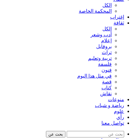
الكل
المحكمة الخاصة
إغتراب
ثقافة
الكل
أدب وشعر
إعلام
بروفايل
تراث
تربية وتعليم
فلسفة
فنون
في مثل هذا اليوم
قصة
كتاب
نقاش
منوعات
رياضة و شباب
علوم
رأي
تواصل معنا
بحث عن