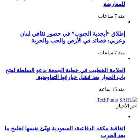
للمعارضة
منذ 7 ساعات
إطلاق “أبجدية الجنوب” في حضور ثقافي لبنان
وعربي: قصائد في الأرض والحب والحرية
منذ 7 ساعات
العلامة الخطيب في خطبة الجمعة يدعو السلطة لفتح
باب الحوار بعد فشل خياراتها التفاوضية
منذ 15 ساعة
اخر الأخبار
اتفاقية مكة» الدفاعية: السعودية تهيّئ نفسها لخليج ما
بعد الحرب