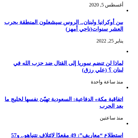
أغسطس 5, 2020
بين أوكرانيا ولبنان.. الروس سيشعلون المنطقة بحرب
العشر سنوات(ناجي أمهز)
يناير 25, 2022
لماذا لن تنضم سوريا إلى القتال ضد حزب الله في
لبنان ؟ (علي رزق)
منذ ساعة واحدة
اتفاقية مكة» الدفاعية: السعودية تهيّئ نفسها لخليج ما
بعد الحرب
منذ ساعتين
استطلاع “معاريف”: 49 مقعدًا لائتلاف نتنياهو.. و57