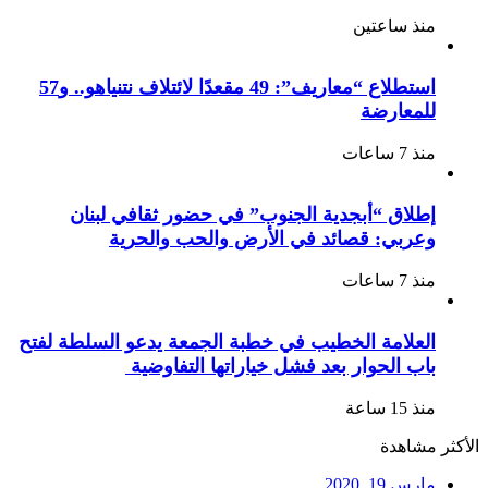
منذ ساعتين
استطلاع “معاريف”: 49 مقعدًا لائتلاف نتنياهو.. و57
للمعارضة
منذ 7 ساعات
إطلاق “أبجدية الجنوب” في حضور ثقافي لبنان
وعربي: قصائد في الأرض والحب والحرية
منذ 7 ساعات
العلامة الخطيب في خطبة الجمعة يدعو السلطة لفتح
باب الحوار بعد فشل خياراتها التفاوضية
منذ 15 ساعة
الأكثر مشاهدة
مارس 19, 2020