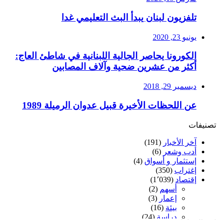
تلفزيون لبنان يبدأ البث التعليمي غدا
يونيو 23, 2020
الكورونا يحاصر الجالية اللبنانية في شاطئ العاج:
أكثر من عشرين ضحية وآلاف المصابين
ديسمبر 29, 2018
عن اللحظات الأخيرة قبيل عدوان الرميلة 1989
تصنيفات
آخر الأخبار
(191)
أدب وشعر
(6)
إستثمار و أسواق
(4)
إغتراب
(350)
إقتصاد
(1٬039)
أسهم
(2)
إعمار
(3)
بيئة
(16)
دراسة
(24)