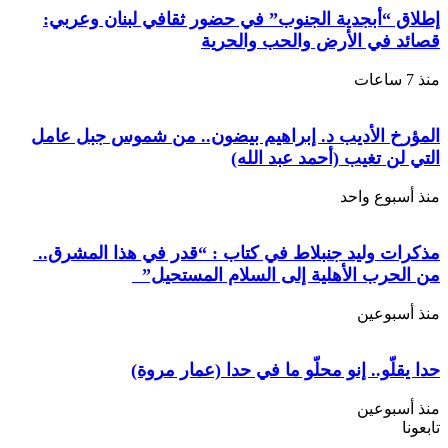
إطلاق “أبجدية الجنوب” في حضور ثقافي لبنان وعربي:
قصائد في الأرض والحب والحرية
منذ 7 ساعات
المؤرخ الأديب د. إبراهيم بيضون.. من شموس جبل عامل
التي لن تغيب (أحمد عبد الله)
منذ أسبوع واحد
مذكرات وليد جنبلاط في كتاب : “قدر في هذا المشرق..
من الحرب الأهلية إلى السلام المستحيل”
منذ أسبوعين
حدا يقلّو.. إنو محلّو ما في حدا (عمار مروة)
منذ أسبوعين
تابعونا