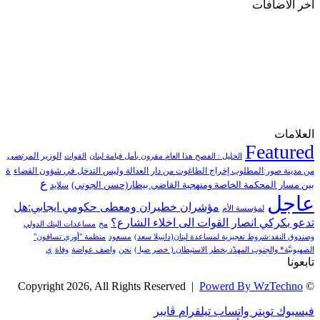
اخر الاضافات
طاقة
(12)
مصارف
(168)
معادن
(1)
موازنة
(4)
نفط
(91)
اتصالات
(26)
اخبار مصورة
(100)
الرئيسية
(56)
العالم العربي
(12)
المحكمة الخاصة
(11)
العلامات
بيئة
(2)
Featured
الوزير المرتضى
ثقافة
(1٬228)
الخليل : الفصح هذا العام مقرون بأمل قيامة لبنان
القوات
أدب وشعر
(133)
من مدينة صور:المطلوب إخراج الطاغوت من دار العدالة وليس التدخل في شؤون القضاء
ة
ع
إعلام
(108)
بين مسار المحكمة الخاصة ومنهجية القاضي بيطار(حسن الجوني)
سلايد
عاجل
بروفايل
(1)
مؤشران خطيران ومعطى حكومي ايجابي:هل
لمؤسسة الأم
تراث
(24)
تدعو بكركي انصار القوات الى اخلاء الشارع؟
تربية وتعليم
(73)
مخ
مساعدات البنك الدولي
وصندوق النقد:شروط تعجيزية لمساعدة لبنان(دانييلا سعد)
مسعود
منظمة "أوري تسافون"
فلسفة
(22)
الصهيونيَّة* والجنوب المهدّد بخطر الاستيطان.( خضر ضيا )
نحن
واصف عواضة
وفاة
ي
فنون
(213)
تابعونا
في مثل هذا اليوم
(79)
قصة
(7)
Powerd By WzTechno
© Copyright 2026, All Rights Reserved |
كتاب
(169)
نقاش
(2)
فيسبوك
تويتر
واتساب
تيلقرام
ڤايبر