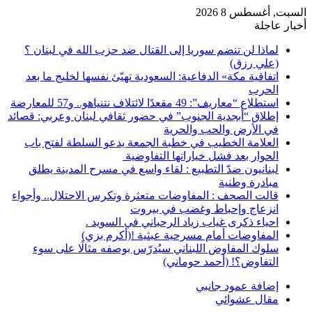
السبت, أغسطس 8 2026
أخبار عاجلة
لماذا لن تنضم سوريا إلى القتال ضد حزب الله في لبنان ؟
(علي رزق)
اتفاقية مكة» الدفاعية: السعودية تهيّئ نفسها لخليج ما بعد
الحرب
استطلاع “معاريف”: 49 مقعدًا لائتلاف نتنياهو.. و57 للمعارضة
إطلاق “أبجدية الجنوب” في حضور ثقافي لبنان وعربي: قصائد
في الأرض والحب والحرية
العلامة الخطيب في خطبة الجمعة يدعو السلطة لفتح باب
الحوار بعد فشل خياراتها التفاوضية
لبنانيون ضدّ التطبيع : لقاء واسع في مسرح المدينة يطلق
مبادرة وطنية
قالت الصحف : المفاوضات متعثرة وتكرس الاحتلال.. وأجواء
انزعاج وإحباط وغضب في بيروت
احياء ذكرى غياب زياد الرحباني في السويد .
المفاوضات أمام مسرحية عبثية !(أكرم بزي)
سلوك المفاوض اللبناني سيُدرّس بوصفه مثالًا على سوء
التفاوض؟! (أحمد حوماني)
إضافة عمود جانبي
مقال عشوائي