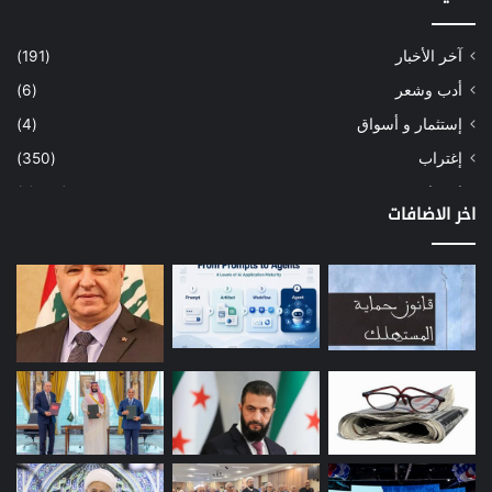
آخر الأخبار
(191)
أدب وشعر
(6)
إستثمار و أسواق
(4)
إغتراب
(350)
إقتصاد
(1٬040)
اخر الاضافات
أسهم
(2)
إعمار
(3)
بيئة
(16)
دراسة
(24)
طاقة
(12)
مصارف
(168)
معادن
(1)
موازنة
(4)