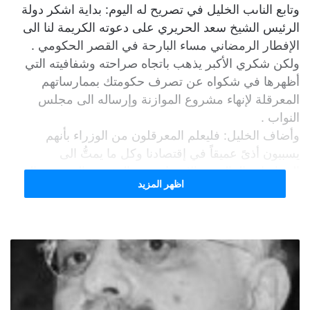
وتابع الناىب الخليل في تصريح له اليوم: بداية اشكر دولة
الرئيس الشيخ سعد الحريري على دعوته الكريمة لنا الى
الإفطار الرمضاني مساء البارحة في القصر الحكومي .
ولكن شكري الأكبر يذهب باتجاه صراحته وشفافيته التي
أظهرها في شكواه عن تصرف حكومتك بممارساتهم
المعرقلة لإنهاء مشروع الموازنة وإرساله الى مجلس
النواب .
وأضاف الخليل: فليعلم المعرقلون من الوزراء بأنهم
يسببون أذىً عميقاً في إقتصادنا وكل ما يمتُّ الى
السياسات المالية ، والإجتماعية ، والبيئية ، والتربوية ، التي
اظهر المزيد
يحتويها قانون الموازنة .
أما سئمتم يامعالي الوزراء من المتاريس التي تشكّلونها
داخل الوزارة والتي شكى منها دولة الرئيس البارحة خلال
الإفطار .
والخوف الخوف بأنكم بعد كل هذا التباطؤ والتأخر بإنهاء
الموازنة أن تطلعوا علينا بموازنةٍ ترقيعيةٍ ، رقميةٍ ، خاليةٍ
من برامج الإصلاح المرتجى .