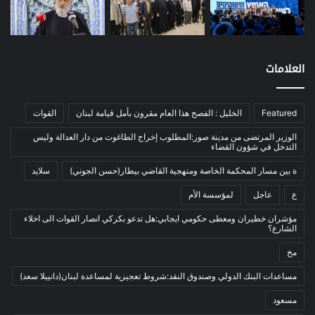
نفط
(91)
اتصالات
(26)
اخبار مصورة
(100)
العلامات
الرئيسية
(56)
العالم العربي
(12)
Featured
الخليل : الفصح هذا العام مقرون بأمل قيامة لبنان
القوات
المحكمة الخاصة
(11)
بيئة
(2)
الوزير المرتضى من مدينة صور:المطلوب إخراج الطاغوت من دار العدالة وليس
التدخل في شؤون القضاء
ثقافة
(1٬228)
ة بين مسار المحكمة الخاصة ومنهجية القاضي بيطار(حسن الجوني)
سلايد
أدب وشعر
(133)
ع
عاجل
لمؤسسة الأم
إعلام
(108)
مؤشران خطيران ومعطى حكومي ايجابي:هل تدعو بكركي انصار القوات الى اخلاء
بروفايل
(1)
الشارع؟
تراث
(24)
مخ
تربية وتعليم
(73)
مساعدات البنك الدولي وصندوق النقد:شروط تعجيزية لمساعدة لبنان(دانييلا سعد)
فلسفة
(22)
مسعود
فنون
(213)