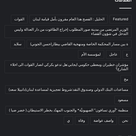
العلامات
الرئيسية
(56)
العالم العربي
(12)
Featured
الخليل : الفصح هذا العام مقرون بأمل قيامة لبنان
القوات
المحكمة الخاصة
(11)
الوزير المرتضى من مدينة صور:المطلوب إخراج الطاغوت من دار العدالة وليس
بيئة
(2)
التدخل في شؤون القضاء
ثقافة
(1٬227)
ة بين مسار المحكمة الخاصة ومنهجية القاضي بيطار(حسن الجوني)
سلايد
أدب وشعر
(133)
ع
عاجل
لمؤسسة الأم
إعلام
(108)
مؤشران خطيران ومعطى حكومي ايجابي:هل تدعو بكركي انصار القوات الى اخلاء
الشارع؟
بروفايل
(1)
مخ
تراث
(24)
تربية وتعليم
(73)
مساعدات البنك الدولي وصندوق النقد:شروط تعجيزية لمساعدة لبنان(دانييلا سعد)
فلسفة
(22)
مسعود
فنون
(213)
منظمة "أوري تسافون" الصهيونيَّة* والجنوب المهدّد بخطر الاستيطان.( خضر ضيا )
في مثل هذا اليوم
(79)
نحن
واصف عواضة
وفاة
ي
قصة
(7)