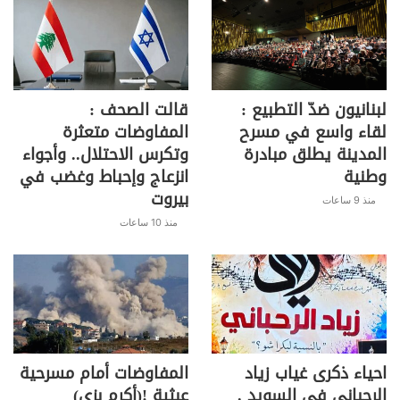
لبنانيون ضدّ التطبيع :
قالت الصحف :
لقاء واسع في مسرح
المفاوضات متعثرة
المدينة يطلق مبادرة
وتكرس الاحتلال.. وأجواء
وطنية
انزعاج وإحباط وغضب في
بيروت
منذ 9 ساعات
منذ 10 ساعات
احياء ذكرى غياب زياد
المفاوضات أمام مسرحية
الرحباني في السويد .
عبثية !(أكرم بزي)