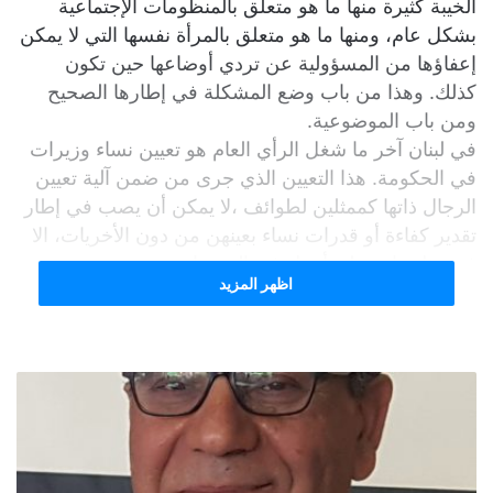
الخيبة كثيرة منها ما هو متعلق بالمنظومات الإجتماعية
بشكل عام، ومنها ما هو متعلق بالمرأة نفسها التي لا يمكن
إعفاؤها من المسؤولية عن تردي أوضاعها حين تكون
كذلك. وهذا من باب وضع المشكلة في إطارها الصحيح
ومن باب الموضوعية.
في لبنان آخر ما شغل الرأي العام هو تعيين نساء وزيرات
في الحكومة. هذا التعيين الذي جرى من ضمن آلية تعيين
الرجال ذاتها كممثلين لطوائف ،لا يمكن أن يصب في إطار
تقدير كفاءة أو قدرات نساء بعينهن من دون الأخريات، الا
في مثل واحد ولن أدخل في التسميات.
اظهر المزيد
هذا النظام الطائفي البليد يقصي أصحاب الكفاءات عن
مواقع القرار بلا تمييز جندري. فكيف يكون تغيير جنس
الشخص المعين إنتصارا نسويا كما يروج البعض ويهلل له
بوصفه إنجازا للحكومة وللعهد، فيما هو يهدف لتحسين
صورة الزعيم في داخل طائفته بوصفه داعما لوصول
المرأة الى مراكز القرار.
النسوية الحقيقية لا تدعم وصول إمرأة الى السلطة لكونها
إمرأة ،وإنما لأنها مؤهلة لتكون في هذا المركز.