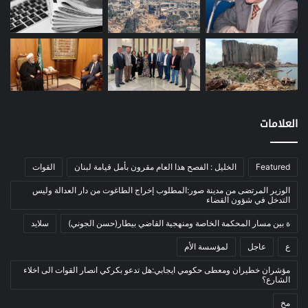
مصارف
(168)
معادن
(1)
موازنة
(4)
نفط
(91)
اتصالات
(26)
اخبار مصورة
(100)
العلامات
الرئيسية
(56)
العالم العربي
(12)
Featured
الخليل : الفصح هذا العام مقرون بأمل قيامة لبنان
القوات
المحكمة الخاصة
(11)
الوزير المرتضى من مدينة صور:المطلوب إخراج الطاغوت من دار العدالة وليس
بيئة
(2)
التدخل في شؤون القضاء
ثقافة
(1٬227)
ة بين مسار المحكمة الخاصة ومنهجية القاضي بيطار(حسن الجوني)
سلايد
أدب وشعر
(133)
ع
عاجل
لمؤسسة الأم
إعلام
(108)
مؤشران خطيران ومعطى حكومي ايجابي:هل تدعو بكركي انصار القوات الى اخلاء
الشارع؟
بروفايل
(1)
مخ
تراث
(24)