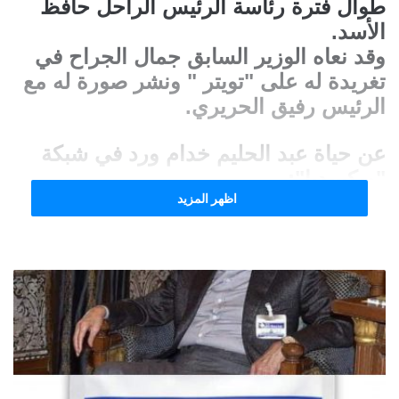
طوال فترة رئاسة الرئيس الراحل حافظ
الأسد.
وقد نعاه الوزير السابق جمال الجراح في
تغريدة له على "تويتر " ونشر صورة له مع
الرئيس رفيق الحريري.
عن حياة عبد الحليم خدام ورد في شبكة
"ويكيبيديا":
اظهر المزيد
ولد عبد الحليم خدام في 15 أيلول /سبتمبر
1932 في بانياس، وتخرج من كلية الحقوق
بدمشق، وانخرط في العمل السياسي في
وقت مبكر، فالتحق بحزب البعث السوري
في سن السابعة عشرة. ويعد من أحد أبرز
مرافقي الرئيس حافظ الأسد ضمن ما
سمي بالحرس القديم. متزوج من السيدة
نجاة مرقبي وله أربعة أولاد ثلاثة ذكور