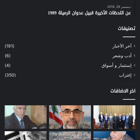
ديسمبر 29, 2018
عن اللحظات الأخيرة قبيل عدوان الرميلة 1989
تصنيفات
آخر الأخبار
(191)
أدب وشعر
(6)
إستثمار و أسواق
(4)
إغتراب
(350)
إقتصاد
(1٬039)
اخر الاضافات
أسهم
(2)
إعمار
(3)
بيئة
(16)
دراسة
(24)
طاقة
(12)