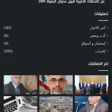
عن اللحظات الأخيرة قبيل عدوان الرميلة 1989
تصنيفات
آخر الأخبار
(191)
أدب وشعر
(6)
إستثمار و أسواق
(4)
إغتراب
(350)
إقتصاد
(1٬039)
اخر الاضافات
أسهم
(2)
إعمار
(3)
بيئة
(16)
دراسة
(24)
طاقة
(12)
مصارف
(168)