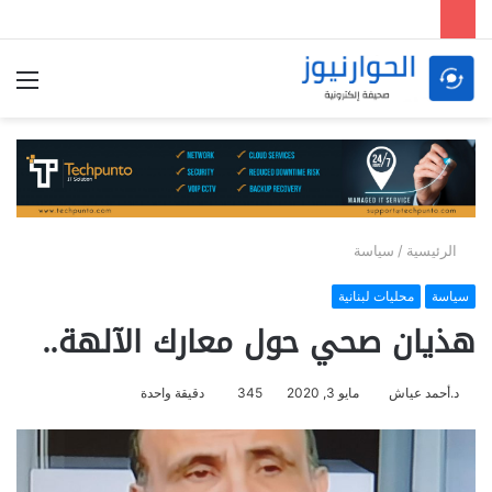
الق
الرئيسية
/
سياسة
سياسة
محليات لبنانية
هذيان صحي حول معارك الآلهة..
د.أحمد عياش
مايو 3, 2020
345
دقيقة واحدة