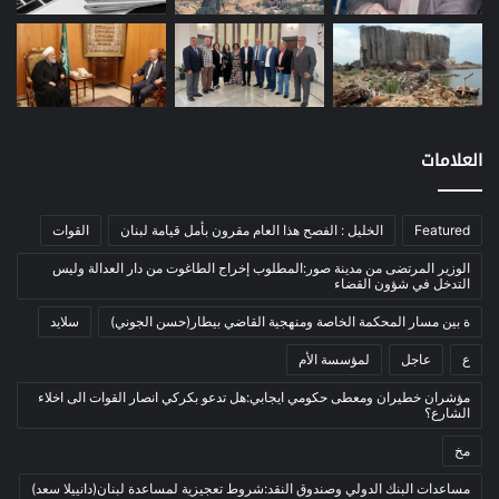
معادن
(1)
موازنة
(4)
نفط
(91)
اتصالات
(26)
اخبار مصورة
(100)
العلامات
الرئيسية
(56)
العالم العربي
(12)
Featured
الخليل : الفصح هذا العام مقرون بأمل قيامة لبنان
القوات
المحكمة الخاصة
(11)
الوزير المرتضى من مدينة صور:المطلوب إخراج الطاغوت من دار العدالة وليس
بيئة
(2)
التدخل في شؤون القضاء
ثقافة
(1٬227)
ة بين مسار المحكمة الخاصة ومنهجية القاضي بيطار(حسن الجوني)
سلايد
أدب وشعر
(133)
ع
عاجل
لمؤسسة الأم
إعلام
(108)
مؤشران خطيران ومعطى حكومي ايجابي:هل تدعو بكركي انصار القوات الى اخلاء
الشارع؟
بروفايل
(1)
مخ
تراث
(24)
تربية وتعليم
(73)
مساعدات البنك الدولي وصندوق النقد:شروط تعجيزية لمساعدة لبنان(دانييلا سعد)