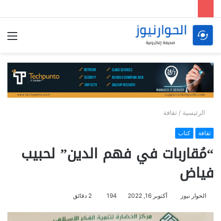
الق
الرئيسية
/
ثقافة
ثقافة
كتاب
“مُقاربات في فهم الدين” لحبيب
فياض
الحوار نيوز
أكتوبر 16, 2022
194
2 دقائق