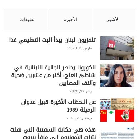
الشيئ غير الكلام عنه” خاصة، أن علم
الكلام الجديد يُطرح على نحو يمس القضايا
المُستجدة في المجتمعات الإسلامية بعيدا
الأشهر
الأخيرة
تعليقات
عن الإلهيات والكينونة والنشأة وغيرها من
المسائل المرتبطة بالفكر.
تلفزيون لبنان يبدأ البث التعليمي غدا
مارس 19, 2020
فطالبو التجديد في علم الكلام يحاولون
الاستفادة من المناهج الحديثة في العلوم
الكورونا يحاصر الجالية اللبنانية في
الاجتماعية، مع تناول قضايا تهمُّ الإنسان
شاطئ العاج: أكثر من عشرين ضحية
المعاصر، لم يسبق تناولها من قبل،
وآلاف المصابين
كالمجتمع، والإنسان، والفرد، والحرية،
يونيو 23, 2020
والأخلاق، وحقوق الإنسان، والتجربة الدينية
عن اللحظات الأخيرة قبيل عدوان
الإنسانية.
الرميلة 1989
ديسمبر 29, 2018
ففي الفصل الثالث، يضع الباحث
هذه هي حكاية السفينة التي نقلت
والأكاديمي حبيب فيّاض الإصبع على الجرح
نترات الأمونيوم الى مرفأ بيروت