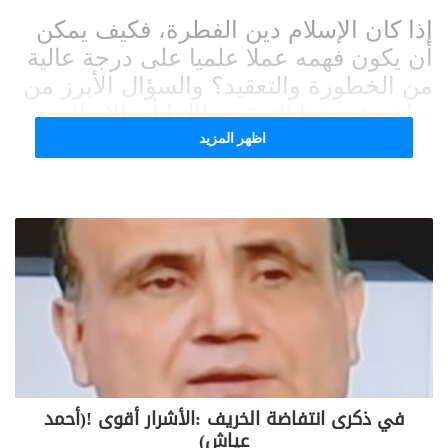
إذا كان الإسلام دين الفطرة، فكيف يمكن
أن يكون فهمه عملا علميا على درجة عالية
من الخطورة والتعقيد؟ والسؤال الأبرز من
ساهم في هذا التعقيد طالما أن الإسلام هو
دين التوحيد؟
اظهر المزيد
الجواب برأييّ هو بسبب المدارس الكلامية
التي نشأت على هامش الدين بسبب من
التفاعل مع التيارات الفكرية المختلفة في
مرحلة إنتشار الإسلام في مختلف أنحاء
العالم.
في ذكرى انتفاضة الخريف :الأشرار أقوى !(أحمد
عياش)