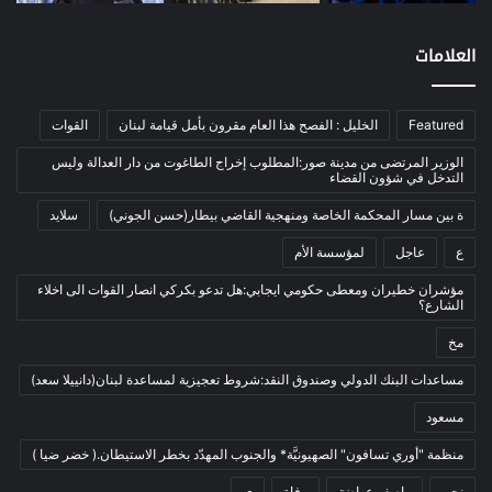
e
y
gr
s
er
e
اخبار مصورة
(100)
Li
a
A
b
العلامات
الرئيسية
(56)
n
m
p
o
العالم العربي
(12)
k
p
o
Featured
الخليل : الفصح هذا العام مقرون بأمل قيامة لبنان
القوات
المحكمة الخاصة
(11)
k
بيئة
(2)
الوزير المرتضى من مدينة صور:المطلوب إخراج الطاغوت من دار العدالة وليس
التدخل في شؤون القضاء
ثقافة
(1٬228)
ة بين مسار المحكمة الخاصة ومنهجية القاضي بيطار(حسن الجوني)
سلايد
أدب وشعر
(133)
ع
عاجل
لمؤسسة الأم
إعلام
(108)
مؤشران خطيران ومعطى حكومي ايجابي:هل تدعو بكركي انصار القوات الى اخلاء
بروفايل
(1)
الشارع؟
تراث
(24)
مخ
تربية وتعليم
(73)
مساعدات البنك الدولي وصندوق النقد:شروط تعجيزية لمساعدة لبنان(دانييلا سعد)
فلسفة
(22)
مسعود
فنون
(213)
منظمة "أوري تسافون" الصهيونيَّة* والجنوب المهدّد بخطر الاستيطان.( خضر ضيا )
في مثل هذا اليوم
(79)
نحن
واصف عواضة
وفاة
ي