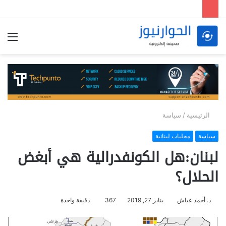
الق
الرئيسية
/
سياسة
سياسة
محليات لبنانية
لبنان:هل الكونفدرالية هي أبغض
الحلال؟
د. أحمد عياش
يناير 27, 2019
367
دقيقة واحدة