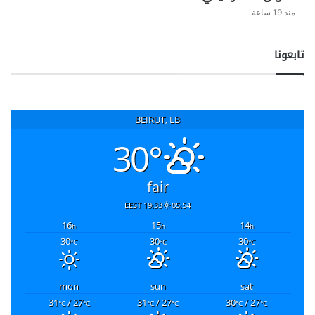
منذ 19 ساعة
تابعونا
BEIRUT, LB
30°
fair
19:33 EEST
05:54
16
15
14
h
h
h
30
30
30
°C
°C
°C
mon
sun
sat
31
/ 27
31
/ 27
30
/ 27
°C
°C
°C
°C
°C
°C