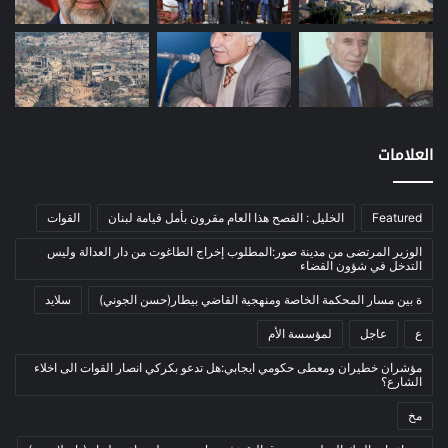
معادن
(1)
موازنة
(4)
نفط
(91)
اتصالات
(26)
اخبار مصورة
(100)
العلامات
الرئيسية
(56)
العالم العربي
(12)
Featured
الخليل : الفصح هذا العام مقرون بأمل قيامة لبنان
القوات
المحكمة الخاصة
(11)
الوزير المرتضى من مدينة صور:المطلوب إخراج الطاغوت من دار العدالة وليس
بيئة
(2)
التدخل في شؤون القضاء
ثقافة
(1٬227)
ة بين مسار المحكمة الخاصة ومنهجية القاضي بيطار(حسن الجوني)
سلايد
أدب وشعر
(133)
ع
عاجل
لمؤسسة الأم
إعلام
(108)
مؤشران خطيران ومعطى حكومي ايجابي:هل تدعو بكركي انصار القوات الى اخلاء
الشارع؟
بروفايل
(1)
مخ
تراث
(24)