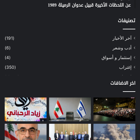
عن اللحظات الأخيرة قبيل عدوان الرميلة 1989
تصنيفات
آخر الأخبار
(191)
أدب وشعر
(6)
إستثمار و أسواق
(4)
إغتراب
(350)
إقتصاد
(1٬039)
اخر الاضافات
أسهم
(2)
إعمار
(3)
بيئة
(16)
دراسة
(24)
طاقة
(12)
مصارف
(168)