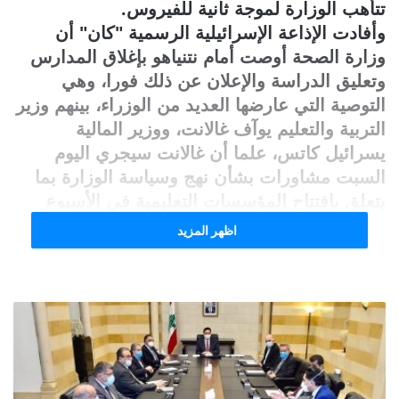
تتأهب الوزارة لموجة ثانية للفيروس.
وأفادت الإذاعة الإسرائيلية الرسمية "كان" أن
وزارة الصحة أوصت أمام نتنياهو بإغلاق المدارس
وتعليق الدراسة والإعلان عن ذلك فورا، وهي
التوصية التي عارضها العديد من الوزراء، بينهم وزير
التربية والتعليم يوآف غالانت، ووزير المالية
يسرائيل كاتس، علما أن غالانت سيجري اليوم
السبت مشاورات بشأن نهج وسياسة الوزارة بما
يتعلق بافتتاح المؤسسات التعليمية في الأسبوع
المقبل.
اظهر المزيد
وفي ظل الارتفاع المتواصل في الإصابات بفيروس
كورونا، تتأهب وزارة الصحة لإمكانية موجة ثانية
للفيروس، كما عاودت تشغيل محطات الفحوصات
المتنقلة في المدن الكبرى ، وفي التجمعات
السكنية التي سجلت ارتفاعا بالإصابات بالفيروس،
علما أنه تقرر مؤخرا إغلاق هذه المحطات عقب
التراجع بالإصابات.