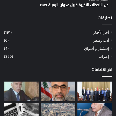
عن اللحظات الأخيرة قبيل عدوان الرميلة 1989
تصنيفات
آخر الأخبار
(191)
أدب وشعر
(6)
إستثمار و أسواق
(4)
إغتراب
(350)
إقتصاد
(1٬039)
اخر الاضافات
أسهم
(2)
إعمار
(3)
بيئة
(16)
دراسة
(24)
طاقة
(12)
مصارف
(168)