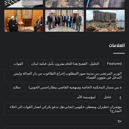
معادن
(1)
موازنة
(4)
نفط
(91)
اتصالات
(26)
اخبار مصورة
(100)
العلامات
الرئيسية
(56)
العالم العربي
(12)
Featured
الخليل : الفصح هذا العام مقرون بأمل قيامة لبنان
القوات
المحكمة الخاصة
(11)
الوزير المرتضى من مدينة صور:المطلوب إخراج الطاغوت من دار العدالة وليس
بيئة
(2)
التدخل في شؤون القضاء
ثقافة
(1٬227)
ة بين مسار المحكمة الخاصة ومنهجية القاضي بيطار(حسن الجوني)
سلايد
أدب وشعر
(133)
ع
عاجل
لمؤسسة الأم
إعلام
(108)
مؤشران خطيران ومعطى حكومي ايجابي:هل تدعو بكركي انصار القوات الى اخلاء
الشارع؟
بروفايل
(1)
مخ
تراث
(24)