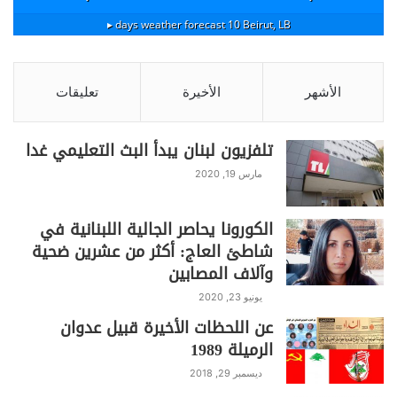
المدارس الإعدادية والثانوية.
10 days weather forecast ▸
Beirut, LB
الأشهر
الأخيرة
تعليقات
S
C
Pr
T
W
T
F
h
o
in
el
h
w
a
تلفزيون لبنان يبدأ البث التعليمي غدا
ar
p
t
e
at
itt
c
مارس 19, 2020
e
y
gr
s
er
e
Li
a
A
b
الكورونا يحاصر الجالية اللبنانية في
n
m
p
o
شاطئ العاج: أكثر من عشرين ضحية
k
p
o
وآلاف المصابين
k
يونيو 23, 2020
عن اللحظات الأخيرة قبيل عدوان
الرميلة 1989
ديسمبر 29, 2018