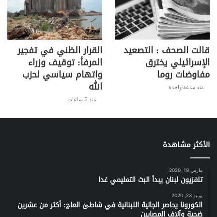
قالت الصحف : التصعيد
القرار الظني في تفجير
الإسرائيلي يخترق
المرفأ: توقيف وزراء
مفاوضات روما
واتهام سياسي لحزب
الله
منذ ساعة واحدة
منذ 5 ساعات
الأكثر مشاهدة
مارس 19, 2020
تلفزيون لبنان يبدأ البث التعليمي غدا
يونيو 23, 2020
الكورونا يحاصر الجالية اللبنانية في شاطئ العاج: أكثر من عشرين
ضحية وآلاف المصابين