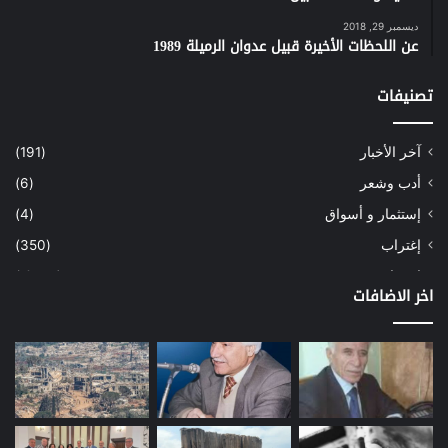
ديسمبر 29, 2018
عن اللحظات الأخيرة قبيل عدوان الرميلة 1989
تصنيفات
آخر الأخبار
(191)
أدب وشعر
(6)
إستثمار و أسواق
(4)
إغتراب
(350)
إقتصاد
(1٬039)
اخر الاضافات
أسهم
(2)
إعمار
(3)
بيئة
(16)
دراسة
(24)
طاقة
(12)