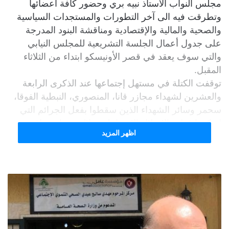
مجلس النواب الاستاذ نبيه بري وحضور كافة أعضائها
وتطرقت فيه الى آخر التطورات والمستجدات السياسية
والصحية والمالية والإقتصادية ومناقشة البنود المدرجة
على جدول أعمال الجلسة التشريعية للمجلس النيابي
والتي سوف يعقد في قصر الأونيسكو ابتداء من الثلاثاء
المقبل.
توقفت الكتلة في مستهل إجتماعها عند الذكرى الرابعة
والعشرين لشهداء مجازر قانا، المنصوري، النبطية الفوقا،
سحمر وسائر الشهداء الذين سقطوا بفعل الجرائم التي
ارتكبتها قوات الإحتلال الإسرائيلي خلال عدوان عناقيد
اظهر المزيد
الغضب في نيسان من العام 1996 وفي هذا الإطار جددت
الكتلة التأكيد على وجوب إبقاء الذاكرة الوطنية حية حيال
ما مثلته وتمثله اسرائيل بكل مستوياتها الأمنية والعسكرية
والسياسية من مخاطر عدوانية على لبنان وإنسانه وثرواته
وما تزامن الذكرى في هذا العام مع التمادي الإسرائيلي
في استباحته للسيادة اللبنانية والتي تصاعدت في الأيام
القليلة الماضية بانتهاك يومي للأجواء اللبنانية من الجنوب