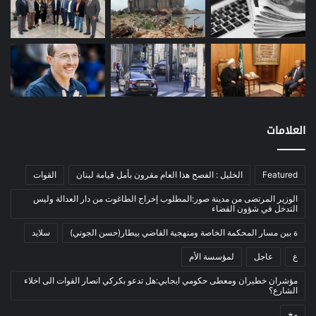
مصارف
(168)
معادن
(1)
موازنة
(4)
نفط
(91)
اتصالات
(26)
اخبار مصورة
(100)
العلامات
الرئيسية
(56)
العالم العربي
(12)
Featured
الخليل : الفصح هذا العام مقرون بأمل قيامة لبنان
القوات
المحكمة الخاصة
(11)
الوزير المرتضى من مدينة صور:المطلوب إخراج الطاغوت من دار العدالة وليس
بيئة
(2)
التدخل في شؤون القضاء
ثقافة
(1٬227)
ة بين مسار المحكمة الخاصة ومنهجية القاضي بيطار(حسن الجوني)
سلايد
أدب وشعر
(133)
ع
عاجل
لمؤسسة الأم
إعلام
(108)
مؤشران خطيران ومعطى حكومي ايجابي:هل تدعو بكركي انصار القوات الى اخلاء
الشارع؟
بروفايل
(1)
مخ