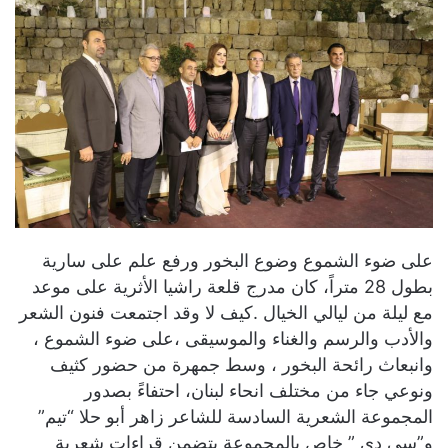
على ضوء الشموع وضوع البخور ورفع علم على سارية
بطول 28 متراً، كان مدرج قلعة راشيا الأثرية على موعد
مع ليلة من ليالي الخيال .كيف لا وقد اجتمعت فنون الشعر
والأدب والرسم والغناء والموسيقى ،على ضوء الشموع ،
وانبعاث رائحة البخور ، وسط جمهرة من حضور كثيف
ونوعي جاء من مختلف انحاء لبنان، احتفاءً بصدور
المجموعة الشعرية السادسة للشاعر زاهر أبو حلا “تيم”
و”سي دي ” خاص بالمجموعة يتضمن قراءات شعرية