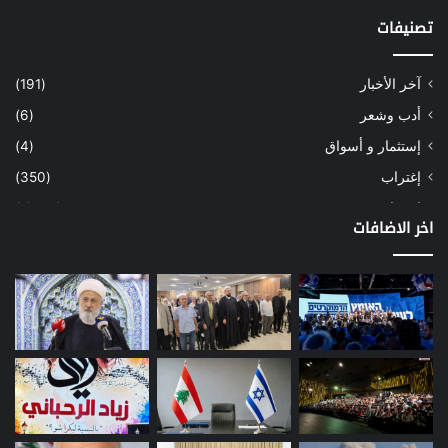
تصنيفات
آخر الأخبار
(191)
أدب وشعر
(6)
إستثمار و أسواق
(4)
إغتراب
(350)
إقتصاد
(1٬039)
اخر الاضافات
أسهم
(2)
إعمار
(3)
بيئة
(16)
دراسة
(24)
طاقة
(12)
مصارف
(168)
معادن
(1)