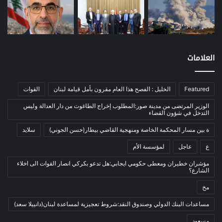
موازنة
(4)
نفط
(91)
اتصالات
(26)
اخبار مصورة
(100)
العلامات
الرئيسية
(56)
العالم العربي
(12)
Featured
الخليل : الفصح هذا العام مقرون بأمل قيامة لبنان
القوات
المحكمة الخاصة
(11)
الوزير المرتضى من مدينة صور:المطلوب إخراج الطاغوت من دار العدالة وليس
بيئة
(2)
التدخل في شؤون القضاء
ثقافة
(1٬228)
ة بين مسار المحكمة الخاصة ومنهجية القاضي بيطار(حسن الجوني)
سلايد
أدب وشعر
(133)
ع
عاجل
لمؤسسة الأم
إعلام
(108)
مؤشران خطيران ومعطى حكومي ايجابي:هل تدعو بكركي انصار القوات الى اخلاء
الشارع؟
بروفايل
(1)
مخ
تراث
(24)
تربية وتعليم
(73)
مساعدات البنك الدولي وصندوق النقد:شروط تعجيزية لمساعدة لبنان(دانييلا سعد)
فلسفة
(22)
مسعود