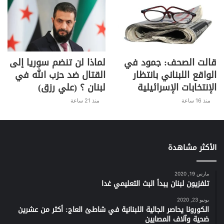
في الملف المعيشي الذي بدأت
تداعياته تتخذ ابعاداً بالغة الخطورة،
غرّد رئيس الحزب التقدمي الاشتراكي
وليد جنبلاط عبر حسابه على “تويتر”
قالت الصحف: جمود في
لماذا لن تنضم سوريا إلى
قائلا “في انتظار اتفاق الاقطاب الكبار
الواقع اللبناني بانتظار
القتال ضد حزب الله في
في الجو والبحر والبر لتركيب حكومة
الإنتخابات الإسرائيلية
لبنان ؟ (علي رزق)
الانقاذ، فإنّ الدعم العشوائي وغير
منذ 16 ساعة
منذ 21 ساعة
المدروس والذي يستفيد منه كبار
التجار والمافيات المحيطة سيطيح
بالاحتياطي الالزامي وبالمقومات
الأكثر مشاهدة
الاساسية للوجود. أمّا الثروات البحرية
مارس 19, 2020
فقد تصبح مشاعا يستباح من إسرائيل
تلفزيون لبنان يبدأ البث التعليمي غدا
ومن سوريا”.
يونيو 23, 2020
الكورونا يحاصر الجالية اللبنانية في شاطئ العاج: أكثر من عشرين
ونقلت وكالة رويترز عن ثلاثة مصادر
ضحية وآلاف المصابين