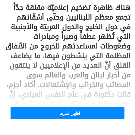
هناك ظاهرة تضخيم إعلاميّة مقلقة جدّاً
تجمع معظم اللبنانيين وحتّى أشقّائهم
في دول الخليج والدول العربيّة والأجنبية
التي تُظهر عطفاً وصبراً ومبادرات
وضغوطات لمساعدتهم للخروج من الأنفاق
المظلمة التي ينشطون فيها. ما يضاعف
القلق أنّ العديد من الإعلاميين لا ينتقون
من أخبار لبنان والعرب والعالم سوى
المصائب والخرائب والإشتعالات. أكاد أجزم،
قالت دكتورة في علم النفس العيادي، إنّ
“هذه ظاهرة مرضيّة ساديّة مستشرسة
وخطيرة تستدعى العلاجات الجماعية ولو
اظهر المزيد
أنّها مستعصية لأنّ الأنا المتورّمة تتحكّم
بهم بعدما تضخّمت أيضاً لدى الساسيين