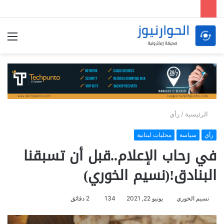
الق
الرئيسية
/
رأي
رأي
سياسة
محليات لبنانية
في رحاب الإعلام..قبل أن تسبقنا
البنادق!(نسيم الخوري)
نسيم الخوري
يونيو 22, 2021
134
2 دقائق