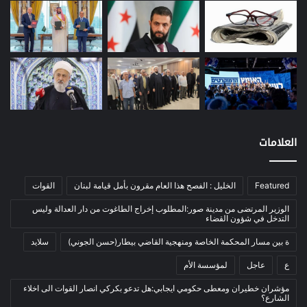
مصارف
(168)
معادن
(1)
موازنة
(4)
نفط
(91)
اتصالات
(26)
اخبار مصورة
(100)
العلامات
الرئيسية
(56)
العالم العربي
(12)
Featured
الخليل : الفصح هذا العام مقرون بأمل قيامة لبنان
القوات
المحكمة الخاصة
(11)
بيئة
(2)
الوزير المرتضى من مدينة صور:المطلوب إخراج الطاغوت من دار العدالة وليس
التدخل في شؤون القضاء
ثقافة
(1٬228)
ة بين مسار المحكمة الخاصة ومنهجية القاضي بيطار(حسن الجوني)
سلايد
أدب وشعر
(133)
ع
عاجل
لمؤسسة الأم
إعلام
(108)
مؤشران خطيران ومعطى حكومي ايجابي:هل تدعو بكركي انصار القوات الى اخلاء
بروفايل
(1)
الشارع؟