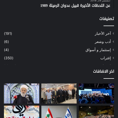
ديسمبر 29, 2018
عن اللحظات الأخيرة قبيل عدوان الرميلة 1989
تصنيفات
آخر الأخبار
(191)
أدب وشعر
(6)
إستثمار و أسواق
(4)
إغتراب
(350)
إقتصاد
(1٬039)
اخر الاضافات
أسهم
(2)
إعمار
(3)
بيئة
(16)
دراسة
(24)
طاقة
(12)
مصارف
(168)