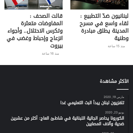
لبنانيون ضدّ التطبيع :
قالت الصحف :
لقاء واسع في مسرح
المفاوضات متعثرة
المدينة يطلق مبادرة
وتكرس الاحتلال.. وأجواء
وطنية
انزعاج وإحباط وغضب في
بيروت
منذ 15 ساعة
منذ 16 ساعة
الأكثر مشاهدة
مارس 19, 2020
تلفزيون لبنان يبدأ البث التعليمي غدا
يونيو 23, 2020
الكورونا يحاصر الجالية اللبنانية في شاطئ العاج: أكثر من عشرين
ضحية وآلاف المصابين