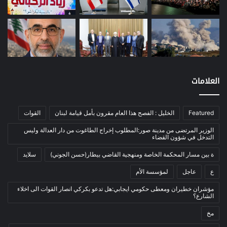
معادن
(1)
موازنة
(4)
نفط
(91)
اتصالات
(26)
اخبار مصورة
(100)
العلامات
الرئيسية
(56)
العالم العربي
(12)
Featured
الخليل : الفصح هذا العام مقرون بأمل قيامة لبنان
القوات
المحكمة الخاصة
(11)
الوزير المرتضى من مدينة صور:المطلوب إخراج الطاغوت من دار العدالة وليس
بيئة
(2)
التدخل في شؤون القضاء
ثقافة
(1٬228)
ة بين مسار المحكمة الخاصة ومنهجية القاضي بيطار(حسن الجوني)
سلايد
أدب وشعر
(133)
ع
عاجل
لمؤسسة الأم
إعلام
(108)
مؤشران خطيران ومعطى حكومي ايجابي:هل تدعو بكركي انصار القوات الى اخلاء
الشارع؟
بروفايل
(1)
مخ
تراث
(24)