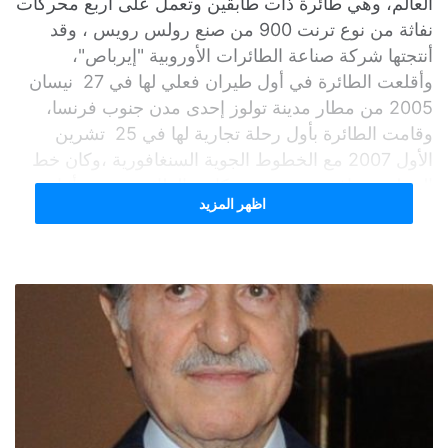
العالم، وهي طائرة ذات طابقين وتعمل على أربع محركات
نفاثة من نوع ترنت 900 من صنع رولس رويس ، وقد
أنتجتها شركة صناعة الطائرات الأوروبية "إيرباص"،
وأقلعت الطائرة في أول طيران فعلي لها في 27 نيسان
2005 من مطار مدينة تولوز إحدى مدن جنوب فرنسا،
وقامت الطائرة بأول رحلة تجارية لها في 25 تشرين
الأول 2007 مع الخطوط الجوية السنغافورية ،وكان خط
الرحلة سنغافورة -سيدني، وكانت الطائرة تسمى أثناء
اظهر المزيد
عمليات التطوير وقبل ظهورها للنور باسم إيرباص A3XX،
وأطلق على الطائرة فيما بعد لقب "سوبر جامبو" كونها
أكبر طائرة ركاب مدنية حديثة.
ومع أن الإيرباص إيه 380 تعد أكبر طائرة ركاب في العالم،
إلا أنها أقصر طولاً من طائرة إيرباص إيه 340-600.
وللطائرة نموذج آخر غير هذا النموذج المخصص للركاب،
وهو نموذج الشحن ايرباص إيه 380-800إف، إذ تعدّ هذه
الطائرة واحدة من أكبر طائرات الشحن الجوي الموجودة
في العالم، وتتفوق حمولتها حمولة طائرة الشحن الروسية
أنتونوف إيه إن-225.