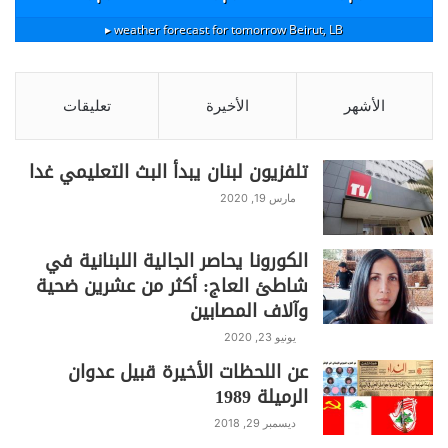
weather forecast for tomorrow ▸
Beirut, LB
الأشهر
الأخيرة
تعليقات
تلفزيون لبنان يبدأ البث التعليمي غدا
مارس 19, 2020
الكورونا يحاصر الجالية اللبنانية في
شاطئ العاج: أكثر من عشرين ضحية
وآلاف المصابين
يونيو 23, 2020
عن اللحظات الأخيرة قبيل عدوان
الرميلة 1989
ديسمبر 29, 2018