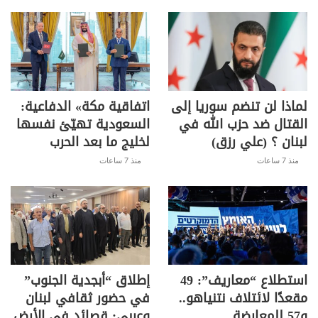
لماذا لن تنضم سوريا إلى
اتفاقية مكة» الدفاعية:
القتال ضد حزب الله في
السعودية تهيّئ نفسها
لبنان ؟ (علي رزق)
لخليج ما بعد الحرب
منذ 7 ساعات
منذ 7 ساعات
استطلاع “معاريف”: 49
إطلاق “أبجدية الجنوب”
مقعدًا لائتلاف نتنياهو..
في حضور ثقافي لبنان
و57 للمعارضة
وعربي: قصائد في الأرض