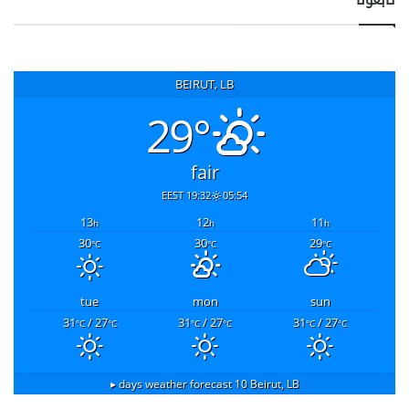
تابعونا
BEIRUT, LB
29°
fair
19:32 EEST
05:54
13
12
11
h
h
h
30
30
29
°C
°C
°C
tue
mon
sun
31
/ 27
31
/ 27
31
/ 27
°C
°C
°C
°C
°C
°C
10 days weather forecast ▸
Beirut, LB