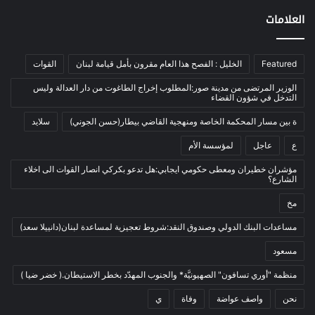
اخبار مصورة
(100)
العلامات
الرئيسية
(56)
العالم العربي
(12)
Featured
الخليل : الفصح هذا العام مقرون بأمل قيامة لبنان
القوات
المحكمة الخاصة
(11)
الوزير المرتضى من مدينة صور:المطلوب إخراج الطاغوت من دار العدالة وليس
بيئة
(2)
التدخل في شؤون القضاء
ثقافة
(1٬228)
ة بين مسار المحكمة الخاصة ومنهجية القاضي بيطار(حسن الجوني)
سلايد
أدب وشعر
(133)
ع
عاجل
لمؤسسة الأم
إعلام
(108)
مؤشران خطيران ومعطى حكومي ايجابي:هل تدعو بكركي انصار القوات الى اخلاء
الشارع؟
بروفايل
(1)
مخ
تراث
(24)
تربية وتعليم
(73)
مساعدات البنك الدولي وصندوق النقد:شروط تعجيزية لمساعدة لبنان(دانييلا سعد)
فلسفة
(22)
مسعود
فنون
(213)
منظمة "أوري تسافون" الصهيونيَّة* والجنوب المهدّد بخطر الاستيطان.( خضر ضيا )
في مثل هذا اليوم
(79)
نحن
واصف عواضة
وفاة
ي
قصة
(7)