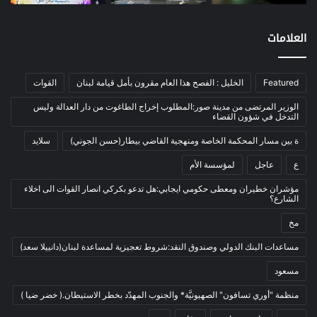
اتصالات
(26)
اخبار مصورة
(100)
العلامات
الرئيسية
(56)
العالم العربي
(12)
Featured
الخليل : الفصح هذا العام مقرون بأمل قيامة لبنان
القوات
المحكمة الخاصة
(11)
الوزير المرتضى من مدينة صور:المطلوب إخراج الطاغوت من دار العدالة وليس
بيئة
(2)
التدخل في شؤون القضاء
ثقافة
(1٬228)
ة بين مسار المحكمة الخاصة ومنهجية القاضي بيطار(حسن الجوني)
سلايد
أدب وشعر
(133)
ع
عاجل
لمؤسسة الأم
إعلام
(108)
مؤشران خطيران ومعطى حكومي ايجابي:هل تدعو بكركي انصار القوات الى اخلاء
الشارع؟
بروفايل
(1)
مخ
تراث
(24)
تربية وتعليم
(73)
مساعدات البنك الدولي وصندوق النقد:شروط تعجيزية لمساعدة لبنان(دانييلا سعد)
فلسفة
(22)
مسعود
فنون
(213)
منظمة "أوري تسافون" الصهيونيَّة* والجنوب المهدّد بخطر الاستيطان.( خضر ضيا )
في مثل هذا اليوم
(79)