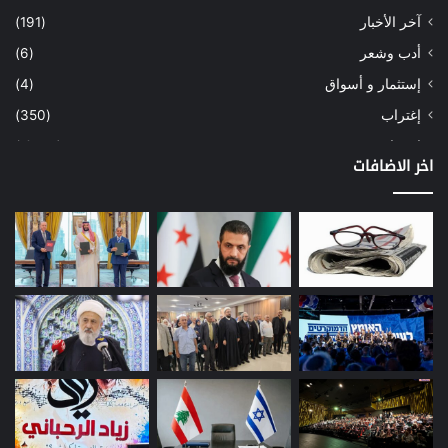
آخر الأخبار
(191)
أدب وشعر
(6)
إستثمار و أسواق
(4)
إغتراب
(350)
إقتصاد
(1٬039)
اخر الاضافات
أسهم
(2)
إعمار
(3)
بيئة
(16)
دراسة
(24)
طاقة
(12)
مصارف
(168)
معادن
(1)
موازنة
(4)
نفط
(91)