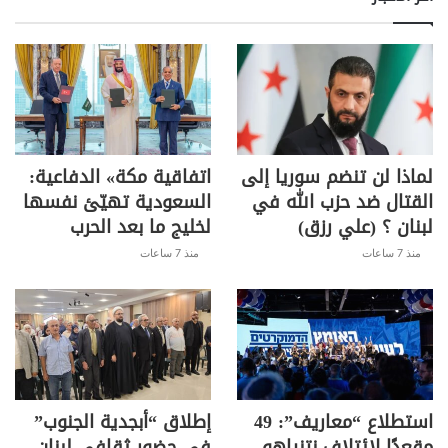
لماذا لن تنضم سوريا إلى
اتفاقية مكة» الدفاعية:
القتال ضد حزب الله في
السعودية تهيّئ نفسها
لبنان ؟ (علي رزق)
لخليج ما بعد الحرب
منذ 7 ساعات
منذ 7 ساعات
استطلاع “معاريف”: 49
إطلاق “أبجدية الجنوب”
مقعدًا لائتلاف نتنياهو..
في حضور ثقافي لبنان