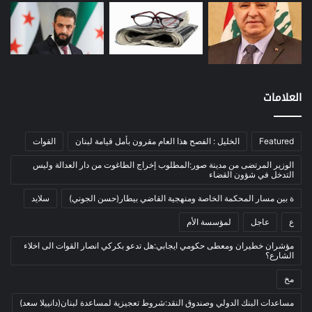
موازنة
(4)
نفط
(91)
اتصالات
(26)
اخبار مصورة
(100)
العلامات
الرئيسية
(56)
العالم العربي
(12)
المحكمة الخاصة
(11)
Featured
الخليل : الفصح هذا العام مقرون بأمل قيامة لبنان
القوات
بيئة
(2)
الوزير المرتضى من مدينة صور:المطلوب إخراج الطاغوت من دار العدالة وليس
التدخل في شؤون القضاء
ثقافة
(1٬228)
ة بين مسار المحكمة الخاصة ومنهجية القاضي بيطار(حسن الجوني)
سلايد
أدب وشعر
(133)
ع
عاجل
لمؤسسة الأم
إعلام
(108)
مؤشران خطيران ومعطى حكومي ايجابي:هل تدعو بكركي انصار القوات الى اخلاء
بروفايل
(1)
الشارع؟
تراث
(24)
مخ
تربية وتعليم
(73)
مساعدات البنك الدولي وصندوق النقد:شروط تعجيزية لمساعدة لبنان(دانييلا سعد)