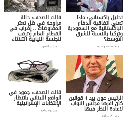
تحليل باكستاني: ماذا
قالت الصحف: حالة
تعني اتفاقية الدفاع
مراوحة في ظل تعثر
الباكستانية مع السعودية
المفاوضات .. إضراب في
وتركيا بالنسبة للشرق
القطاع العام وترقب
الأوسط؟
للجلسة النيابية الثلاثاء
منذ ساعة واحدة
منذ ساعتين
قالت الصحف: جمود في
الواقع اللبناني بانتظار
الرئيس عون يرد 4 قوانين
الإنتخابات الإسرائيلية
كان اقرها مجلس النواب
لاعادة النظر فيها
منذ يوم واحد
منذ 21 ساعة