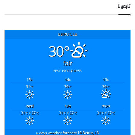
تابعونا
BEIRUT, LB
30°
fair
19:31 EEST
05:55
15
14
13
h
h
h
31
30
30
°C
°C
°C
wed
tue
mon
31
/ 27
31
/ 27
31
/ 27
°C
°C
°C
°C
°C
°C
10 days weather forecast ▸
Beirut, LB