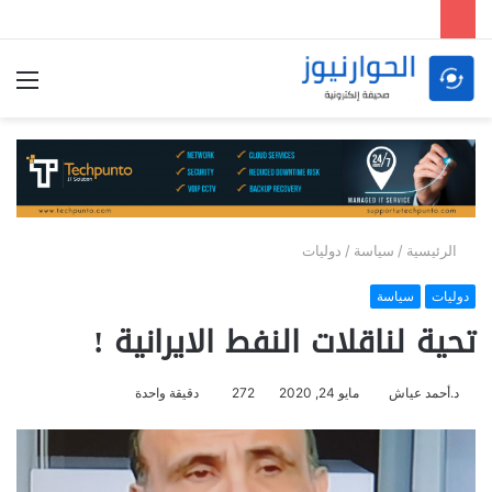
الق
الرئيسية
/
سياسة
/
دوليات
دوليات
سياسة
تحية لناقلات النفط الايرانية !
د.أحمد عياش
مايو 24, 2020
272
دقيقة واحدة