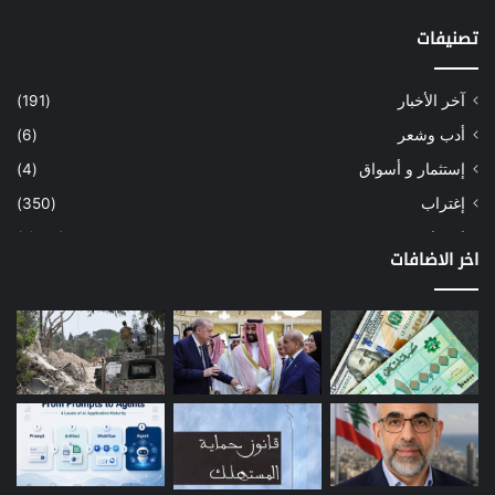
تصنيفات
آخر الأخبار
(191)
أدب وشعر
(6)
إستثمار و أسواق
(4)
إغتراب
(350)
إقتصاد
(1٬041)
اخر الاضافات
أسهم
(2)
إعمار
(3)
بيئة
(16)
دراسة
(24)
طاقة
(12)
مصارف
(168)
معادن
(1)