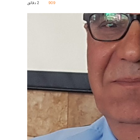
909
2 دقائق