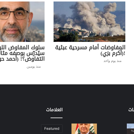
المفاوضات أمام مسرحية عبثية
سلوك المفاوض اللب
!(أكرم بزي)
سيُدرّس بوصفه مثال
التفاوض؟! (أحمد حو
منذ يوم واحد
منذ يومين
ات
العلامات
Featured