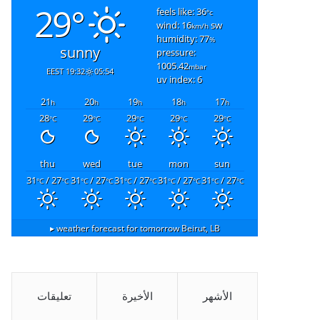
29°
feels like: 36
°c
wind: 16
sw
km/h
humidity: 77
%
sunny
pressure:
1005.42
mbar
19:32 EEST
05:54
uv index: 6
21
20
19
18
17
h
h
h
h
h
28
29
29
29
29
°C
°C
°C
°C
°C
thu
wed
tue
mon
sun
31
/ 27
31
/ 27
31
/ 27
31
/ 27
31
/ 27
°C
°C
°C
°C
°C
°C
°C
°C
°C
°C
weather forecast for tomorrow ▸
Beirut, LB
الأشهر
الأخيرة
تعليقات