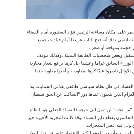
مر على إمكان مساءلة الرئيس فؤاد السنيورة أمام القضاء
انتمى،ذلك أنه فتح الباب عريضا أمام قيادات جميع
حجمه وموقعه أو صغر .
ستقبل وبعض شخصيات الطائفة السنيّة ،وكذلك موقف
اصر رئيس الوزراء السابق غراما وعشقا ،بل كرها برافع شعار محاربة
وائل ناصروا عليّا كرها بمعاوية ،أو أحبوا معاوية حنقا
ف الفساد في ظل نظام سياسي طائفي يقدّس الحمايات بلا
لكرام الذين يلعبون عندها دور "الساكت عن الحق شيطان
 "من تحت" لن تصل الى نتيجة.فالفساد الفعلي هو النظام
الحالمون بقطع دابر الفساد .وقد كانت التجربة الأخيرة خير
ن ولى فيه عصر المعجزات.
جذري،وأن من الوهم الكبير الاعتماد عليها في نقل البلاد