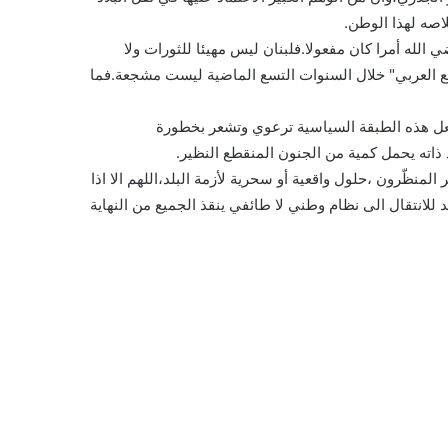
لاصه لهذا الوطن.
لله أمرا كان مفعولا.فلبنان ليس مهيئا للثورات ولا
يع العربي" خلال السنوات التسع الماضية ليست مشجعة.فما
ه،فلعل هذه الطبقة السياسية ترعوي وتشعر بخطورة
ذاته يحمل كمية من الجنون المنقطع النظير.
نظّرون ،حلول واقعية أو سحرية لأزمة البلد،اللهم الا اذا
للانتقال الى نظام وطني لا طائفي ينقذ الجميع من النهاية