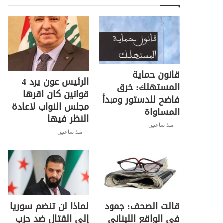
قانون حماية
الرئيس عون يرد 4
المستهلك: خرق
قوانين كان اقرها
فاضح للدستور ومبدأ
مجلس النواب لاعادة
المساواة
النظر فيها
منذ ساعتين
منذ ساعتين
قالت الصحف: جمود
لماذا لن تنضم سوريا
في الواقع اللبناني
إلى القتال ضد حزب