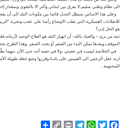
الى نظام وطني سليم،لا يفرق بين لبناني وآخر الا بالتقوى وبمقدار إخ
وعلى هذا الاساس سيظل الجدل قائما بين مكونات البلد الى أن يقضي ا
للانقلابات العسكرية التي تقلب الاوضاع رأسا على عقب،وتجربة "الرب
هو الحل إذن؟
ثمة من يرى – والعياذ بالله- أن انهيار البلد هو العلاج الوحيد لأزمات
الموقف،وبعدها يمكن البدء من الصفر أو تحت الصفر .وهذا الطرح بحد 
في الخلاصة ليست في جعبتي ،ولا في جعبة أحد حتى الآن ،مهما نظّر الم
ارتد عقل الرحمن الى القيمين على بلدنا،وقرروا وضع خطة طويلة الأمد 
المحتومة .
S
C
Pr
T
W
T
F