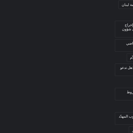
ة لبنان
إخراج
ي شؤون
قاضي
م
هل تدعو
روط
ب المهدّد