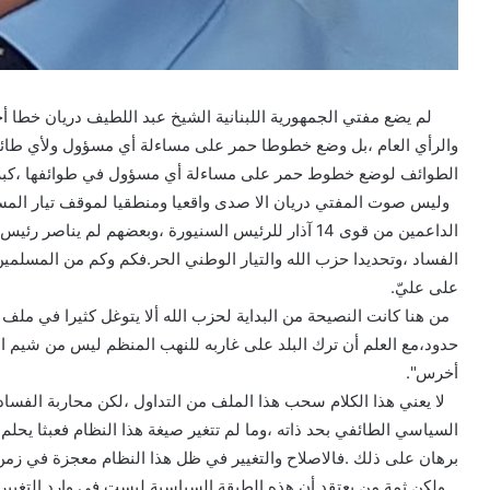
لم يضع مفتي الجمهورية اللبنانية الشيخ عبد اللطيف دريان خطا أح
والرأي العام ،بل وضع خطوطا حمر على مساءلة أي مسؤول ولأي طائفة 
الطوائف لوضع خطوط حمر على مساءلة أي مسؤول في طوائفها ،كبر 
وليس صوت المفتي دريان الا صدى واقعيا ومنطقيا لموقف تيار الم
الداعمين من قوى 14 آذار للرئيس السنيورة ،وبعضهم لم ين
الفساد ،وتحديدا حزب الله والتيار الوطني الحر.فكم وكم من المسلمين الا
على عليّ.
من هنا كانت النصيحة من البداية لحزب الله ألا يتوغل كثيرا في مل
حدود،مع العلم أن ترك البلد على غاربه للنهب المنظم ليس من شيم ا
أخرس".
لا يعني هذا الكلام سحب هذا الملف من التداول ،لكن محاربة الفساد
السياسي الطائفي بحد ذاته ،وما لم تتغير صيغة هذا النظام فعبثا يحلم 
برهان على ذلك .فالاصلاح والتغيير في ظل هذا النظام معجزة في زم
ولكن ثمة من يعتقد أن هذه الطبقة السياسية ليست في وارد التغيير ال