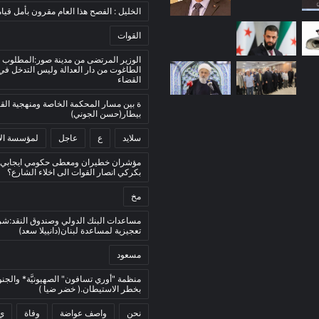
الخليل : الفصح هذا العام مقرون بأمل قيام
القوات
الوزير المرتضى من مدينة صور:المطلوب 
الطاغوت من دار العدالة وليس التدخل ف
القضاء
ة بين مسار المحكمة الخاصة ومنهجية ال
بيطار(حسن الجوني)
سلايد
ع
عاجل
لمؤسسة الأ
مؤشران خطيران ومعطى حكومي ايجابي:
بكركي انصار القوات الى اخلاء الشارع؟
مخ
مساعدات البنك الدولي وصندوق النقد:ش
تعجيزية لمساعدة لبنان(دانييلا سعد)
مسعود
منظمة "أوري تسافون" الصهيونيَّة* والجنو
بخطر الاستيطان.( خضر ضيا )
نحن
واصف عواضة
وفاة
ي