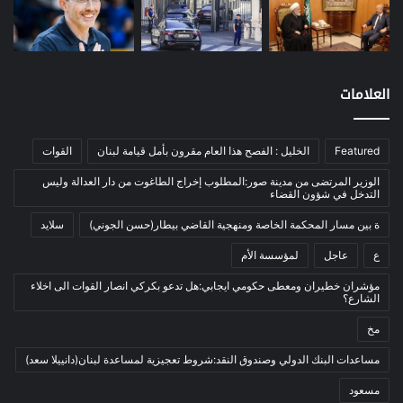
المؤلفة من ثلاثة أفراد أو فردين لن تحصل
نفط
(91)
على المبلغ نفسه، والأمر ينطبق على
اتصالات
(26)
الأسر التي يتجاوز عددها ‏الأربعة. فثمة،
اخبار مصورة
(100)
العلامات
وفقاً للمشروع، مبلغ مقطوع عام لكل
الرئيسية
(56)
أسرة هو 26.4$، تليه 26.4$ أخرى لكل فرد
العالم العربي
(12)
في العائلة ‏ليصبح الحدّ الأدنى للأسرة
Featured
الخليل : الفصح هذا العام مقرون بأمل قيامة لبنان
القوات
المحكمة الخاصة
(11)
الواحدة 53$ والحدّ الأقصى 185$. ويتوقع
الوزير المرتضى من مدينة صور:المطلوب إخراج الطاغوت من دار العدالة وليس
بيئة
(2)
التدخل في شؤون القضاء
مُعدّو المشروع أن تنخفض القيمة
ثقافة
(1٬227)
ة بين مسار المحكمة الخاصة ومنهجية القاضي بيطار(حسن الجوني)
سلايد
‏الإجمالية للدعم السنوي المموّل من
أدب وشعر
(133)
ع
عاجل
لمؤسسة الأم
مصرف لبنان والذي تبلغ قيمته الإجمالية
إعلام
(108)
مؤشران خطيران ومعطى حكومي ايجابي:هل تدعو بكركي انصار القوات الى اخلاء
اليوم 5 مليارات و40 مليون دولار ‏الى
الشارع؟
بروفايل
(1)
مليارين و430 مليون دولار (مليار و195
مخ
تراث
(24)
مليون دولار دعم محروقات ودواء وخبز،
تربية وتعليم
(73)
مساعدات البنك الدولي وصندوق النقد:شروط تعجيزية لمساعدة لبنان(دانييلا سعد)
ومليار و235 مليون ‏دولار للبطاقة
فلسفة
(22)
مسعود