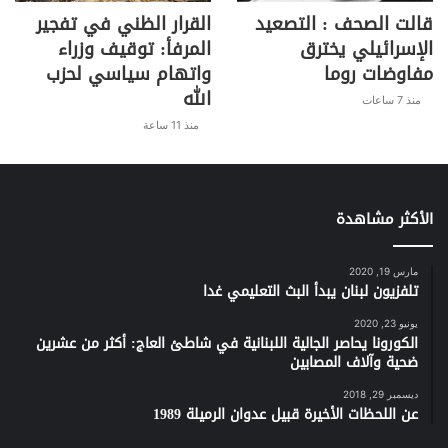
‎2- 43.2 ‎دولاراً للمازوت الذي سيُرفع عنه
قالت الصحف : التصعيد
القرار الظني في تفجير
الدعم بنسبة 86%. الاستهلاك العائلي
الإسرائيلي يخترق
المرفأ: توقيف وزراء
مفاوضات روما
واتهام سياسي لحزب
لهذه المادة بحسب المسودة هو ‏‏6.3
الله
صفائح شهرياً، فيما سعر الصفيحة
منذ 7 ساعات
منذ 11 ساعة
المدعوم اليوم 27 ألف ليرة وسيصبح 127
ألفاً عند رفع الدعم‎.
‎3- 10.7$ ‎مقابل قارورتين من الغاز، إذ
الأكثر مشاهدة
سيتم رفع الدعم عن الغاز بنسبة 100%،
وهو ما يعادل مبلغ 134 ألف ‏ليرة شهرياً
مارس 19, 2020
تلفزيون لبنان يبدأ البث التعليمي غدا
للعائلة أو 10.7 دولارات على سعر صرف
يونيو 23, 2020
12500 ليرة‎.
الكورونا يحاصر الجالية اللبنانية في شاطئ العاج: أكثر من عشرين
ضحية وآلاف المصابين
‎4- 8.4 ‎دولارات مقابل 5 أمبير كهرباء لكل
ديسمبر 29, 2018
أسرة (سعر 5 أمبير اليوم 122 ألف ليرة)،
عن اللحظات الأخيرة قبيل عدوان الرميلة 1989