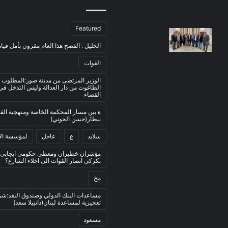
Featured
الخليل : الفصح هذا العام مقرون بأمل قيام
القوات
الوزير المرتضى من مدينة صور:المطلوب 
الطاغوت من دار العدالة وليس التدخل ف
القضاء
ة بين مسار المحكمة الخاصة ومنهجية ال
بيطار(حسن الجوني)
سلايد
ع
عاجل
لمؤسسة الأ
مؤشران خطيران ومعطى حكومي ايجابي:
بكركي انصار القوات الى اخلاء الشارع؟
مخ
مساعدات البنك الدولي وصندوق النقد:ش
تعجيزية لمساعدة لبنان(دانييلا سعد)
مسعود