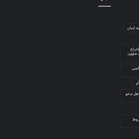
ة لبنان
إخراج
ي شؤون
قاضي
م
هل تدعو
روط