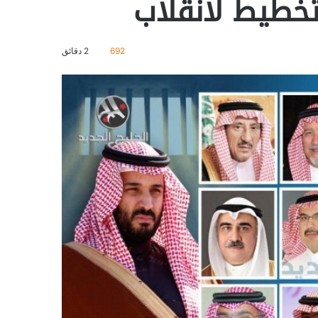
تخطيط لانقلاب
692
2 دقائق