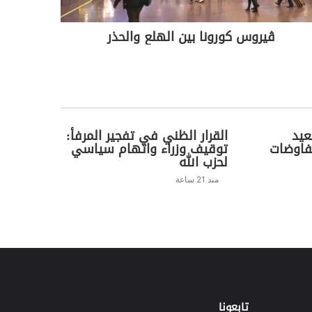
ڤيروس كورونا بين الهلع والحذر
عيد
القرار الظني في تفجير المرفأ:
فاوضات
توقيف وزراء واتهام سياسي
لحزب الله
منذ 21 ساعة
تابعونا