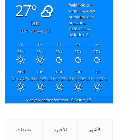
27°
feels like: 29
°c
wind: 8
sw
km/h
humidity: 69
%
fair
pressure:
1008.13
mbar
19:33 EEST
05:54
uv index: 0
7
6
5
4
3
h
h
h
h
h
26
26
26
27
27
°C
°C
°C
°C
°C
wed
tue
mon
sun
sat
31
/ 27
31
/ 27
31
/ 27
31
/ 26
31
/ 27
°C
°C
°C
°C
°C
°C
°C
°C
°C
°C
10 days weather forecast ▸
Beirut, LB
الأشهر
الأخيرة
تعليقات