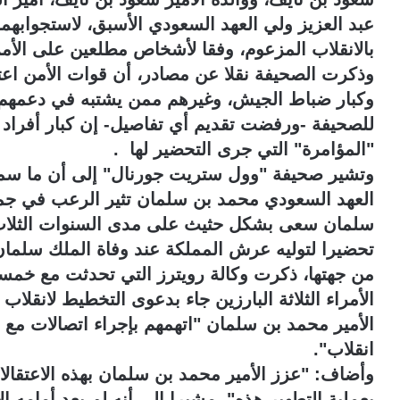
عبد العزيز ولي العهد السعودي الأسبق، لاستجوابهم
بالانقلاب المزعوم، وفقا لأشخاص مطلعين على الأمر
وذكرت الصحيفة نقلا عن مصادر، أن قوات الأمن اع
وكبار ضباط الجيش، وغيرهم ممن يشتبه في دعمهم م
للصحيفة -ورفضت تقديم أي تفاصيل- إن كبار أفراد ا
"المؤامرة" التي جرى التحضير لها .
وتشير صحيفة "وول ستريت جورنال" إلى أن ما سمتها
العهد السعودي محمد بن سلمان تثير الرعب في جمي
سلمان سعى بشكل حثيث على مدى السنوات الثلاث 
تحضيرا لتوليه عرش المملكة عند وفاة الملك سلمان، 
من جهتها، ذكرت وكالة رويترز التي تحدثت مع خمس
الأمراء الثلاثة البارزين جاء بدعوى التخطيط لانقلا
الأمير محمد بن سلمان "اتهمهم بإجراء اتصالات مع قو
انقلاب".
وأضاف: "عزز الأمير محمد بن سلمان بهذه الاعتقالا
بعملية التطهير هذه"، مشيرا إلى أنه لم يعد أمامه 