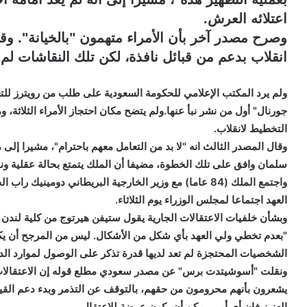
اعتلائه العرش.
وصرح مصدر آخر بأن الأمراء متهمون "بالخيانة". وقا
انقلاب بدعم من قبائل نافذة، لكن تلك النقاشات لم
ولم يرد المكتب الإعلامي للحكومة السعودية على طلب من رويترز لل
جورنال" أول من نشر نبأ عنها.ولم يتضح مكان احتجاز الأمراء الثلاثة،
التخطيط لانقلاب.
وقال المصدر الثالث انه "لا بد من التعامل معهم باحترام"، مشيرا إلى
سلمان وافق على تلك الخطوة، مضيفا أن الملك يتمتع بحالة عقلية ون
واجتمع الملك (84 عاما) مع وزير الخارجية البريطاني دوم
العهد اجتماعا لمجلس الوزراء يوم الثلاثاء.
وبشأن خلفيات الاعتقالات الجارية يقول ستيفن هيرتوج من كلية لندن لل
"بعدم تخطي ولي العهد بأي شكل من الأشكال. ليس من المرجح أن يكون
الشخصيات المحتجزة لم تعد لديها قدرة تذكر على الوصول لموارد الدو
ونقلت "أسوشيتدت برس" عن مصدر سعودي مطلع قوله إن الاعتقالات جاء
يشعرون بأنهم محرومون من حقهم، بالتوقف عن التذمر وبدء دعم القياد
العزيز فإن أي أمير يمكن أن يكون عرضة للاعتقال.