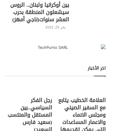
بين أوكرانيا ولبنان.. الروس
سيشعلون المنطقة بحرب
العشر سنوات(ناجي أمهز)
يناير 25, 2022
اخر الأخبار
العلامة الخطيب يتابع
رجل الفكر
مع السفير الصيني
السياسي..بين
ومجلس الانماء
المستقل والمنتسب
والاعمار المساعدات
(سعيد فارس
التي يمكن تقديمها
السعيد)