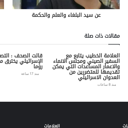
عن سيد البلغاء والعلم والحكمة
مقالات ذات صلة
العلامة الخطيب يتابع مع
قالت الصحف : التص
السفير الصيني ومجلس الانماء
الإسرائيلي يخترق م
والاعمار المساعدات التي يمكن
روما
تقديمها للمتضررين من
منذ 17 ساعة
العدوان الاسرائيلي
منذ 8 ساعات
ات
العلامات