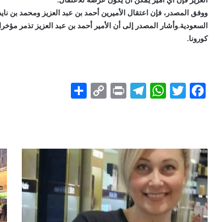
ووفق المصدر، فإن اعتقال الأميرين أحمد بن عبد العزيز ومحمد بن ناي
السعودية.وأشار المصدر إلى أن الأمير أحمد بن عبد العزيز تذمر مؤخر
كورونا.
S
C
Pr
T
W
T
F
h
o
in
el
h
w
a
ar
p
t
e
at
itt
c
e
y
gr
s
er
e
Li
a
A
b
n
m
p
o
k
p
o
k