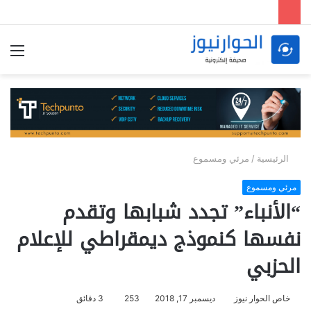
الق
الرئيسية
/
مرئي ومسموع
مرئي ومسموع
“الأنباء” تجدد شبابها وتقدم
نفسها كنموذج ديمقراطي للإعلام
الحزبي
خاص الحوار نيوز
ديسمبر 17, 2018
253
3 دقائق