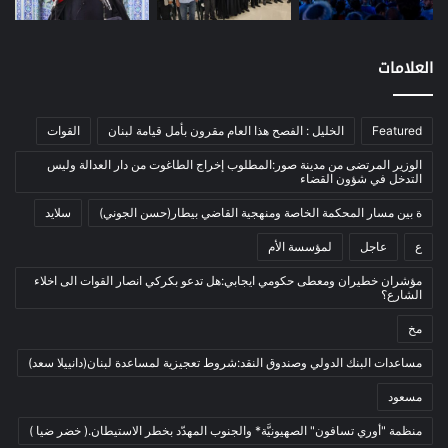
اتصالات
(26)
اخبار مصورة
(100)
العلامات
الرئيسية
(56)
العالم العربي
(12)
Featured
الخليل : الفصح هذا العام مقرون بأمل قيامة لبنان
القوات
المحكمة الخاصة
(11)
بيئة
(2)
الوزير المرتضى من مدينة صور:المطلوب إخراج الطاغوت من دار العدالة وليس
التدخل في شؤون القضاء
ثقافة
(1٬228)
ة بين مسار المحكمة الخاصة ومنهجية القاضي بيطار(حسن الجوني)
سلايد
أدب وشعر
(133)
ع
عاجل
لمؤسسة الأم
إعلام
(108)
مؤشران خطيران ومعطى حكومي ايجابي:هل تدعو بكركي انصار القوات الى اخلاء
بروفايل
(1)
الشارع؟
تراث
(24)
مخ
تربية وتعليم
(73)
مساعدات البنك الدولي وصندوق النقد:شروط تعجيزية لمساعدة لبنان(دانييلا سعد)
فلسفة
(22)
مسعود
فنون
(213)
منظمة "أوري تسافون" الصهيونيَّة* والجنوب المهدّد بخطر الاستيطان.( خضر ضيا )
في مثل هذا اليوم
(79)