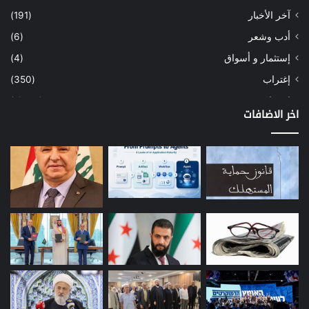
آخر الأخبار
(191)
أدب وشعر
(6)
إستثمار و أسواق
(4)
إغتراب
(350)
إقتصاد
(1٬040)
اخر الاضافات
أسهم
(2)
إعمار
(3)
بيئة
(16)
دراسة
(24)
طاقة
(12)
مصارف
(168)
معادن
(1)
موازنة
(4)
نفط
(91)