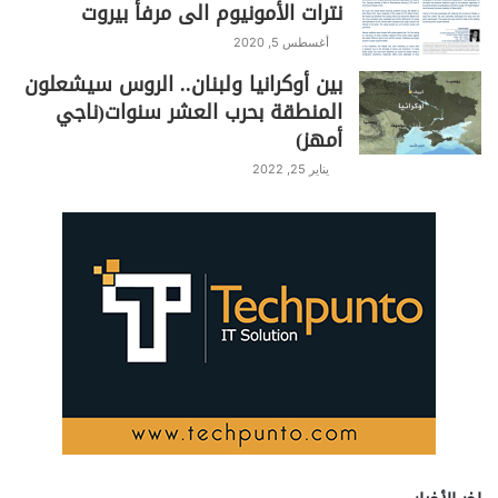
نترات الأمونيوم الى مرفأ بيروت
e
y
gr
s
er
e
أغسطس 5, 2020
Li
a
A
b
بين أوكرانيا ولبنان.. الروس سيشعلون
n
m
p
o
المنطقة بحرب العشر سنوات(ناجي
k
p
o
أمهز)
k
يناير 25, 2022