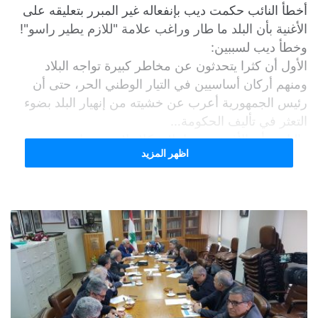
أخطأ النائب حكمت ديب بإنفعاله غير المبرر بتعليقه على
الأغنية بأن البلد ما طار وراغب علامة "للازم يطير راسو"!
وخطأ ديب لسببين:
الأول أن كثرا يتحدثون عن مخاطر كبيرة تواجه البلاد
ومنهم أركان أساسيين في التيار الوطني الحر، حتى أن
رئيس الجمهورية أعرب عن خشيته من إنهيار البلد بضوء
التعثر في تأليف الحكومة…
والثاني، أن الأغنية نفسها، لا شكلا ولا مضمونا، تستحق
اظهر المزيد
عناء التعليق بهذه الطريقة.
فنيا، يقول أكثر من ناقد فني وموسيقي أنهم فوجئوا
بالأغنية ووصفوها "بالضعيفة، فلا نصا غنائيا متناسقا فيه
الحد الأدنى من معايير الأغنية الموزونة، أما اللحن مشغول
بلا روح، فهو عبارة عن توليفة موسيقية لا يربط بينها إلا
صوت الفنان ذات الطبقات الضعيفة".
حققت أغنيات الفنان علامة السابقة نجاحات كبيرة وتميزت
بنصوصها الغنائية الجميلة والحانها الناعمة – البسيطة،
ويعود هذا النجاح الى أن الرأي العام كان ينسجم مع إنتاج