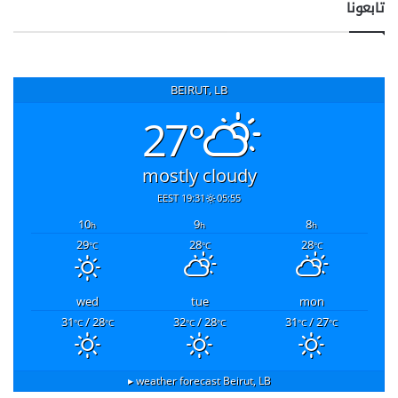
تابعونا
BEIRUT, LB
27°
mostly cloudy
19:31 EEST
05:55
10
9
8
h
h
h
29
28
28
°C
°C
°C
wed
tue
mon
31
/ 28
32
/ 28
31
/ 27
°C
°C
°C
°C
°C
°C
weather forecast ▸
Beirut, LB