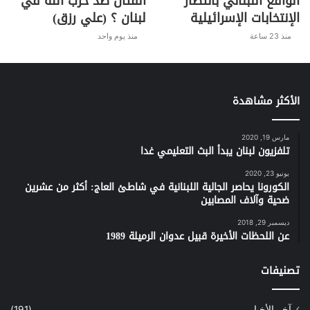
الواقع اللبناني بانتظار
القتال ضد حزب الله في
الإنتخابات الإسرائيلية
لبنان ؟ (علي رزق)
منذ 23 ساعة
منذ يوم واحد
الأكثر مشاهدة
مارس 19, 2020
تلفزيون لبنان يبدأ البث التعليمي غدا
يونيو 23, 2020
الكورونا يحاصر الجالية اللبنانية في شاطئ العاج: أكثر من عشرين
ضحية وآلاف المصابين
ديسمبر 29, 2018
عن اللحظات الأخيرة قبيل عدوان الرميلة 1989
تصنيفات
آخر الأخبار
(191)