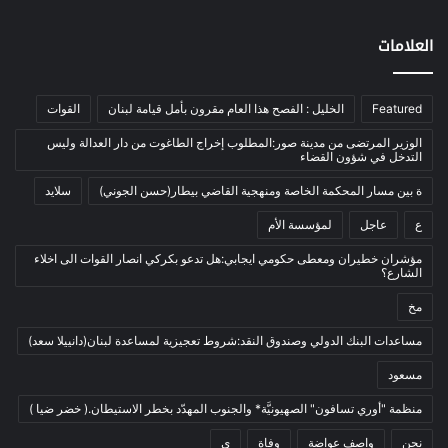
اخبار مصورة
(100)
العلامات
الرئيسية
(56)
العالم العربي
(12)
Featured
الخليل : الفصح هذا العام مقرون بأمل قيامة لبنان
القوات
المحكمة الخاصة
(11)
بيئة
(2)
الوزير المرتضى من مدينة صور:المطلوب إخراج الطاغوت من دار العدالة وليس
التدخل في شؤون القضاء
ثقافة
(1٬228)
ة بين مسار المحكمة الخاصة ومنهجية القاضي بيطار(حسن الجوني)
سلايد
أدب وشعر
(133)
ع
عاجل
لمؤسسة الأم
إعلام
(108)
مؤشران خطيران ومعطى حكومي ايجابي:هل تدعو بكركي انصار القوات الى اخلاء
بروفايل
(1)
الشارع؟
تراث
(24)
مخ
تربية وتعليم
(73)
مساعدات البنك الدولي وصندوق النقد:شروط تعجيزية لمساعدة لبنان(دانييلا سعد)
فلسفة
(22)
مسعود
فنون
(213)
منظمة "أوري تسافون" الصهيونيَّة* والجنوب المهدّد بخطر الاستيطان.( خضر ضيا )
في مثل هذا اليوم
(79)
نحن
واصف عواضة
وفاة
ي