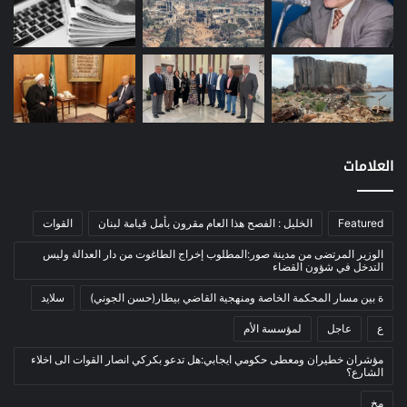
مصارف
(168)
معادن
(1)
موازنة
(4)
نفط
(91)
اتصالات
(26)
اخبار مصورة
(100)
العلامات
الرئيسية
(56)
العالم العربي
(12)
Featured
الخليل : الفصح هذا العام مقرون بأمل قيامة لبنان
القوات
المحكمة الخاصة
(11)
الوزير المرتضى من مدينة صور:المطلوب إخراج الطاغوت من دار العدالة وليس
بيئة
(2)
التدخل في شؤون القضاء
ثقافة
(1٬227)
ة بين مسار المحكمة الخاصة ومنهجية القاضي بيطار(حسن الجوني)
سلايد
أدب وشعر
(133)
ع
عاجل
لمؤسسة الأم
إعلام
(108)
مؤشران خطيران ومعطى حكومي ايجابي:هل تدعو بكركي انصار القوات الى اخلاء
الشارع؟
بروفايل
(1)
مخ
تراث
(24)