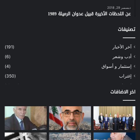
ديسمبر 29, 2018
عن اللحظات الأخيرة قبيل عدوان الرميلة 1989
تصنيفات
آخر الأخبار
(191)
أدب وشعر
(6)
إستثمار و أسواق
(4)
إغتراب
(350)
إقتصاد
(1٬039)
اخر الاضافات
أسهم
(2)
إعمار
(3)
بيئة
(16)
دراسة
(24)
طاقة
(12)