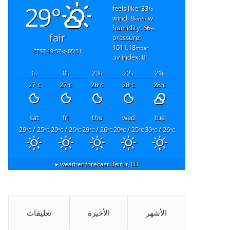
29°
feels like: 33
°c
wind: 8
w
km/h
humidity: 66
%
fair
pressure:
1011.18
mbar
19:37 EEST
05:51
uv index: 0
1
0
23
22
21
h
h
h
h
h
27
27
28
28
28
°C
°C
°C
°C
°C
sat
fri
thu
wed
tue
29
/ 25
29
/ 26
29
/ 26
29
/ 25
30
/ 26
°C
°C
°C
°C
°C
°C
°C
°C
°C
°C
weather forecast ▸
Beirut, LB
الأشهر
الأخيرة
تعليقات