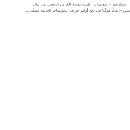
لحوارنيوز – تعويضات أعلنت جمعية القرض الحسن، في بيان
مس «إيقافاً مؤقّتاً في دفع أوامر صرف التعويضات الخاصة بملفَّي…