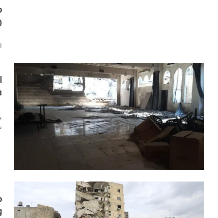
م
(
ا
ا
ا
ف
ا
ب
ن
م
و