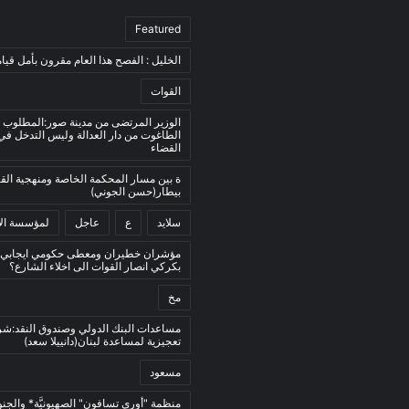
Featured
الخليل : الفصح هذا العام مقرون بأمل قيام
القوات
الوزير المرتضى من مدينة صور:المطلوب 
الطاغوت من دار العدالة وليس التدخل ف
القضاء
ة بين مسار المحكمة الخاصة ومنهجية ال
بيطار(حسن الجوني)
سلايد
ع
عاجل
لمؤسسة الأ
مؤشران خطيران ومعطى حكومي ايجابي:
بكركي انصار القوات الى اخلاء الشارع؟
مخ
مساعدات البنك الدولي وصندوق النقد:ش
تعجيزية لمساعدة لبنان(دانييلا سعد)
مسعود
منظمة "أوري تسافون" الصهيونيَّة* والجنو