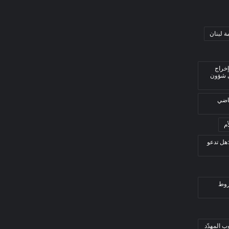
ة لبنان
إخراج
ي شؤون
قاضي
م
هل تدعو
روط
ب المهدّد