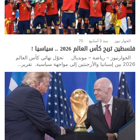
الحوار نيوز
منذ 3 أسابيع
70
فلسطين تربح كأس العالم 2026 .. سياسيا !
الحوارنيوز – رياضة – مونديال تحوّل نهائي كأس العالم
2026 بين إسبانيا والأرجنتين إلى مواجهة سياسية. تقرير…