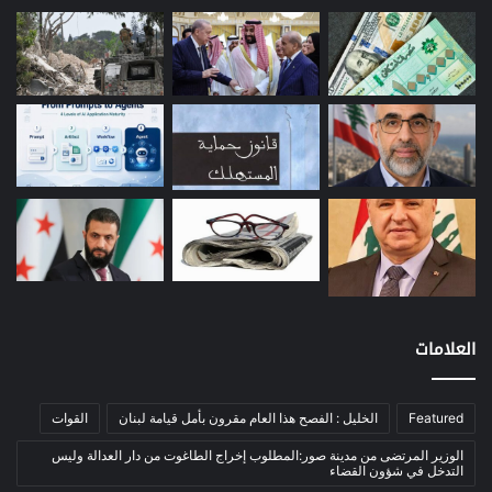
إعمار
(3)
بيئة
(16)
دراسة
(24)
طاقة
(12)
مصارف
(168)
معادن
(1)
موازنة
(4)
نفط
(91)
اتصالات
(26)
اخبار مصورة
(100)
العلامات
الرئيسية
(56)
العالم العربي
(12)
المحكمة الخاصة
(11)
Featured
الخليل : الفصح هذا العام مقرون بأمل قيامة لبنان
القوات
بيئة
(2)
الوزير المرتضى من مدينة صور:المطلوب إخراج الطاغوت من دار العدالة وليس
التدخل في شؤون القضاء
ثقافة
(1٬228)