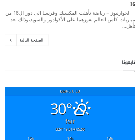
16
الحوارنيوز – رياضة تأهلت المكسيك وفرنسا الى دور ال16 من
مباريات كأس العالم بفوزهما على الأكوادور والسويد،وذلك بعد
تأهل…
الصفحة التالية
تابعونا
BEIRUT, LB
30°
fair
19:31 EEST
05:55
15
14
13
h
h
h