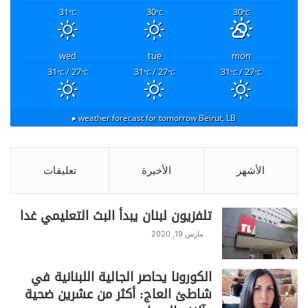
31
30
30
°C
°C
°C
wed
tue
mon
31
/ 27
31
/ 27
31
/ 27
°C
°C
°C
°C
°C
°C
weather forecast for tomorrow ▸
Beirut, LB
الأشهر
الأخيرة
تعليقات
تلفزيون لبنان يبدأ البث التعليمي غدا
مارس 19, 2020
الكورونا يحاصر الجالية اللبنانية في
شاطئ العاج: أكثر من عشرين ضحية