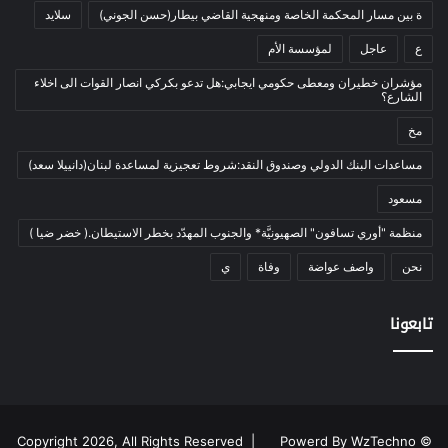
ة بين مسار المحكمة الخاصة ومنهجية القاضي بيطار(حسن الجوني)
سلايد
أدب وشعر
(133)
ع
عاجل
لمؤسسة الأم
إعلام
(108)
مؤشران خطيران ومعطى حكومي ايجابي:هل تدعو بكركي انصار القوات الى اخلاء
بروفايل
(1)
الشارع؟
تراث
(24)
مخ
تربية وتعليم
(73)
مساعدات البنك الدولي وصندوق النقد:شروط تعجيزية لمساعدة لبنان(دانييلا سعد)
فلسفة
(22)
مسعود
فنون
(213)
منظمة "أوري تسافون" الصهيونيَّة* والجنوب المهدّد بخطر الاستيطان.( خضر ضيا )
في مثل هذا اليوم
(79)
نحن
واصف عواضة
وفاة
ي
قصة
(7)
كتاب
(169)
تابعونا
نقاش
(2)
دوليات
(35)
رأي
(2٬766)
رياضة و شباب
(179)
Powerd By WzTechno
© Copyright 2026, All Rights Reserved |